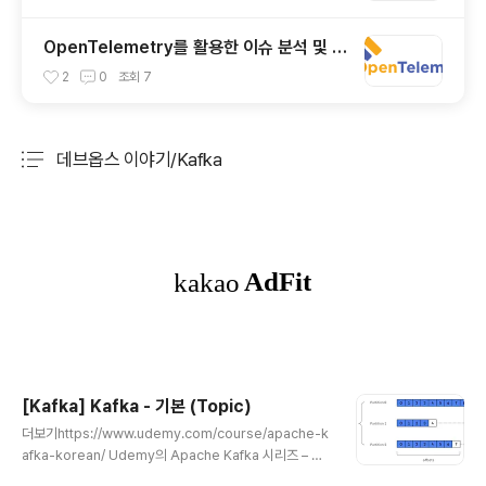
OpenTelemetry를 활용한 이슈 분석 및 해
결 (feat. OTel Demo)
2
0
조회
7
데브옵스 이야기/Kafka
분류 전체보기
주요 글 목록
[Kafka] Kafka - 기본 (Topic)
글 내용
더보기https://www.udemy.com/course/apache-k
afka-korean/ Udemy의 Apache Kafka 시리즈 – 초
보자를 위한 아파치 카프카 강의 v3를 보고 공부하는 내용