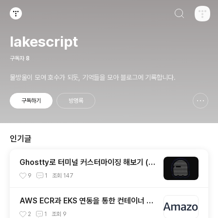
검색하기
티스토리
lakescript
구독자
8
물방울이 모여 호수가 되듯, 기억들을 모아 블로그에 기록합니다.
구독하기
방명록
신고하기 레이어
열기
인기글
Ghostty로 터미널 커스터마이징 해보기 (한
글 폰트 적용)
9
1
조회
147
AWS ECR과 EKS 연동을 통한 컨테이너 이
미지 배포하기
2
1
조회
9