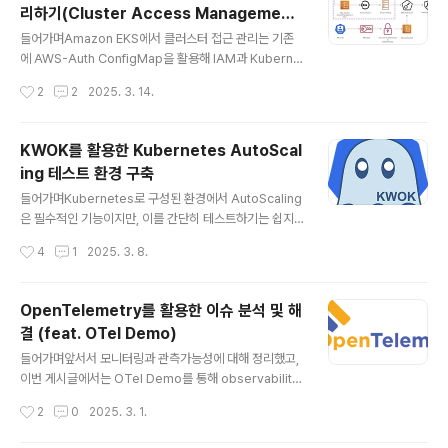
리하기(Cluster Access Managemen
WS에서 관리하지만, EKS Auto Mode는 Data Plane
글 내용
t)
까지 AWS가 관리하는 개념입니다. 이번 포스팅에서는 EK
들어가며Amazon EKS에서 클러스터 접근 관리는 기존
S Auto Mode에 대해 살펴보고 실습을 진행해보겠습니
에 AWS-Auth ConfigMap을 활용해 IAM과 Kuberne
다. AWS EKS Auto ModeEKS Auto Mod..
tes RBAC을 연결하는 방식으로 이루어졌습니다. 그러
작성시간
2
2
2025. 3. 14.
나 이 방식에는 여러 단점이 있었고, 이를 보완하기 위해 Cl
uster Access Management 기능이 새롭게 도입되었
습니다. 이를 통해 AWS API를 활용한 자동화된 접근 제
KWOK를 활용한 Kubernetes AutoScal
어가 가능해졌으며, 보다 유연하고 보안성이 강화된 관리
ing 테스트 환경 구축
가 가능합니다. 이번 글에서는 두 방식의 차이점과 실습을
글 내용
통해 Cluster Access Management를 활용하는 방법
들어가며Kubernetes로 구성된 환경에서 AutoScaling
을 살펴보겠습니다 AWS-Auth ConfigMapAWS-Auth
은 필수적인 기능이지만, 이를 간단히 테스트하기는 쉽지
ConfigMap이란?AWS-Auth ConfigMap은 EKS에서
않습니다. Minikube 나 Kind 같은 경량화 솔루션들이 등
작성시간
4
1
2025. 3. 8.
IAM 사용자, role을 k8s R..
장했지만, 이들 역시 가상 머신이나 Docker와 같은 컨테
이너를 사용하므로 리소스 소비가 적지 않습니다.그렇기
때문에 KWOK(Kubernetes WithOut Kubelet) 가
OpenTelemetry를 활용한 이슈 분석 및 해
등장하게 되었는데요. KWOK은 Kubelet 없이도 Kuber
결 (feat. OTel Demo)
netes API와 상호작용하는 가상 노드를 구성할 수 있어,
글 내용
보다 가볍고 빠르게 AutoScaling을 실험할 수 있는 환경
들어가며앞서서 모니터링과 관측가능성에 대해 정리했고,
을 구성할 수 있습니다. KWOKKWOK이란?KWOK(Ku
이번 게시글에서는 OTel Demo를 통해 observability
bernetes WithOut Kubelet)는 Kubernetes의 다양
의 대표적인 도구인 Opentelemetry을 사용해서 어떻게
작성시간
2
0
2025. 3. 1.
한 기능을 테스트하고 ..
trace, metric, log 데이터를 수집하고 관리하는지에 대
해 실습해 보겠습니다. OpenTelemeryOpenTelemer