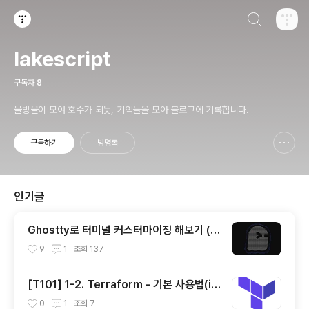
검색하기
티스토리
lakescript
구독자
8
물방울이 모여 호수가 되듯, 기억들을 모아 블로그에 기록합니다.
구독하기
방명록
신고하기 레이어
열기
인기글
Ghostty로 터미널 커스터마이징 해보기 (한
글 폰트 적용)
9
1
조회
137
[T101] 1-2. Terraform - 기본 사용법(ini
t, plan, apply, destory)
0
1
조회
7