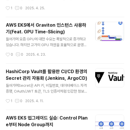
레벨에서 제어할 수 있는 완전관리형 서비스입니다. 기존
작성시간
1
0
2025. 4. 25.
의 복잡한 피어링, 프록시 설정, 보안 구성 없이도 VPC, 계
정, 구성 환경(EKS, EC2, Lambda 등)의 제한 없이 통신
경로를 구성할 수 있다는 점에서 주목받고 있습니다. http
AWS EKS에서 Graviton 인스턴스 사용하
s://aws-ia.github.io/terraform-aws-eks-bluepri
기(Feat. GPU Time-Slicing)
nts/patterns/network/client-server-communica
글 내용
tion/ Amazon VPC Lattice Client-server Commu
들어가며 요즘 GPU에 대한 수요는 폭발적으로 증가하고
nication - Amazon EKS Blueprints for Terraform
있습니다. 하지만 고가의 GPU 자원을 효율적으로 운영하
Amazon VPC La..
는 것은 여전히 어려운 과제이며, 리소스 낭비나 충돌이 빈
작성시간
0
0
2025. 4. 23.
번하게 발생하는 상황입니다.이러한 문제를 해결할 수 있
는 기술로는 GPU 가상화와 Time-Slicing이 있습니다.
이번 포스팅에서는 Amazon EKS 환경에서 GPU를 사용
HashiCorp Vault를 활용한 CI/CD 환경의
하는 기본적인 구성부터, Time-Slicing을 적용한 GPU
Secret 관리 자동화 (Jenkins, ArgoCD)
공유 방식까지 실습을 진행해보겠습니다. GPU 활용의 과
글 내용
거와 미래GPU 사용의 필요성머신러닝과 딥러닝이 요즘
들어가며Secret은 API 키, 비밀번호, 데이터베이스 자격
가장 핫하고 유망한 기술로 평가받고 있습니다. 그렇기 때
증명, OAuth/JWT 토큰, TLS 인증서처럼 민감한 정보를
문에 점점 더 복잡하고 계산 집약적인 모델을 다루게 되었
의미합니다. 이러한 중요한 정보들을 GitHub 같은 공개
작성시간
1
0
2025. 4. 11.
고, 이러한 모델을 효과적으로 학습하고 배포하기 위해서
저장소에 평문으로 저장하는 것은 매우 위험합니다. 실수
는 고성능 컴퓨팅 자원이 필..
로 코드에 포함되거나 외부에 노출될 경우, 서비스 전체가
공격받을 수 있는 심각한 보안 사고로 이어질 수 있기 때문
AWS EKS 업그레이드 실습: Control Plan
입니다. 그렇기 때문에 Secret을 안전하게 관리하기 위한
e부터 Node Group까지
전용 도구가 필요하며, 그중 대표적인 솔루션이 바로 Has
글 내용