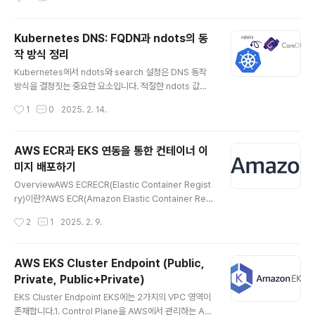
성 정책을 정의합니다. apiV..
가장 적합한지, 성능이 제대로 나오는지 판단하는 것은 쉽
지 않습니다. 특히 Kubernetes 환경에서는 AWS EBS,
Ceph, NFS, Local PV 등 여러 스토리지 옵션이 제공되
Kubernetes DNS: FQDN과 ndots의 동
지만 이들이 올바르게 설정되었는지 또는 원하는 성능을
작 방식 정리
제공하는지 확인하는 것이 중요합니다. 이번 글에서는 스
글 내용
토리지 개념과 주요 성능 지표, 그리고 Kubestr를 이용한
Kubernetes에서 ndots와 search 설정은 DNS 동작
성능 테스트 방법을 다뤄보겠습니다.StorageStorage
방식을 결정짓는 중요한 요소입니다. 적절한 ndots 값을
란?Storage는 데이터를 저장하는 모든 장치나 매체를 의
설정하지 않으면 불필요한 DNS 요청이 증가하거나, 외부
작성시간
1
0
2025. 2. 14.
미합니다. 특히 데이터를 영구적으로 보관할 수 있고, 전원
도메인 접근에 문제가 발생할 수 있습니다. FQDNFQDN
이 꺼져도 데이터가..
이란?FQDN은 Fully Qualified Domain Name의 약자
로, 특정 호스트를 인터넷이나 네트워크에서 고유하게 식
AWS ECR과 EKS 연동을 통한 컨테이너 이
별할 수 있는 전체적인 도메인 이름을 의미합니다. 특히, 호
미지 배포하기
스트 이름과 도메인 이름이 결합된 형태로 네트워크 내에
글 내용
서 충돌 없이 특정 호스트를 고유하게 식별 가능한 절대 경
OverviewAWS ECRECR(Elastic Container Regist
로를 나타내는데, 주로 DNS 시스템에서 이름을 IP 주소로
ry)이란?AWS ECR(Amazon Elastic Container Regi
변환할 때 사용됩니다.Kubernetes에서 FQDN...cluste
stry)은 AWS에서 제공하는 완전 관리형 컨테이너 레지스
작성시간
2
1
2025. 2. 9.
r.local Kubernetes에서 FQDN..
트리 서비스로, Docker 및 OCI(Open Container Initi
ative) 기준에 맞춘 컨테이너 이미지와 artifact들을 안전
하고 안정적으로 저장하며 관리할 수 있습니다. 주요 개념
AWS EKS Cluster Endpoint (Public,
RegistryPublic Registrypublic.ecr.aws//:위와 같은
Private, Public+Private)
URL 형식을 가지며, 생성된 public 레지스트리는 Amaz
글 내용
on ECR Public 갤러리에 공개되며, 공개적으로 접근할
EKS Cluster Endpoint EKS에는 2가지의 VPC 영역이
수 있습니다. Private Registryhttps://aws_account
존재합니다.1. Control Plane을 AWS에서 관리하는 AW