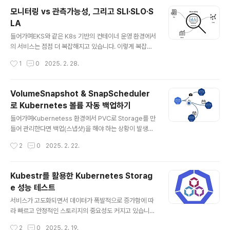
y란?OpenTelemetry(OTel)는 애플리케이션과 인프라
모니터링 vs 관측가능성, 그리고 SLI·SLO·S
에서 관측가능성(Observability)을 구현하기 위한 오픈
LA
소스 프레임워크입니다. 즉, 메트릭(Metrics), 로그(Log
글 내용
s), 트레이스(Traces) 데이터를 수집하고 처리하여 내보
들어가며EKS와 같은 K8s 기반의 컨테이너 운영 환경에서
낼 수 있도록 도와주는 도구입니다. 기존에는 관측가능성
의 서비스는 점점 더 복잡해지고 있습니다. 이렇게 복잡한
을 위한 다양한 도구들이 존재했지만, 각각의 솔루션이 독
시스템이 안정적으로 운영되기 위해서는 모니터링(monit
작성시간
1
0
2025. 2. 28.
립적으로 작동하여 일관된 데이터 수집이 ..
oring)과 관측가능성(observability)을 통해 서비스 장
애를 빠르게 감지하고, 문제의 원인을 빠르게 파악하며 성
능을 개선하기 위해 데이터 분석을 해야 합니다. 이 글에서
VolumeSnapshot & SnapScheduler
는 모니터링과 관측가능성의 차이점, 주요 데이터 유형(메
로 Kubernetes 볼륨 자동 백업하기
트릭, 로그, 트레이싱), 그리고 SLI, SLO, SLA 개념을 정
글 내용
리해보겠습니다. 모니터링과 관측가능성 모니터링관측가
들어가며Kubernetess 환경에서 PVC로 Storage를 만
능성정의특정 메트릭을 추적하여 문제를 감지외부의 출력
들어 관리한다면 백업(스냅샷)을 해야 하는 상황이 발생할
데이터를 통해 시스템의 상태를 이해목표문제 발생 시 감
수 있고, 백업을 주기적으로 생성해야 하는 상황이 생길 수
작성시간
2
0
2025. 2. 22.
지 및 알람문제 원을 진단하고 시스템을 최적화데이터 소
도 있는데요. 이를 위해 Kubernetes에서는 VolumeSn
스미리 정의된 매트릭(CPU..
apshot을 통해 PVC의 특정 시점 데이터를 백업할 수 있
고, SnapScheduler를 사용하면 주기적으로 자동으로
Kubestr를 활용한 Kubernetes Storag
백업할 수도 있습니다. VolumeSnapshotVolumeSna
e 성능 테스트
pshot은 Kubernetes에서 PersistentVolumeClaim
글 내용
(PVC)의 특정 시점의 상태를 캡처하는 기능으로, 이를 통
서비스가 고도화되면서 데이터가 폭발적으로 증가함에 따
해 데이터를 백업하거나 복구할 수 있습니다. VolumeSn
라 빠르고 안정적인 스토리지의 중요성도 커지고 있습니
apshotClass다양한 스토리지 백엔드에 대한 스냅샷 생
다. 하지만 다양한 스토리지 옵션 중에서 어떤 스토리지가
작성시간
2
0
2025. 2. 19.