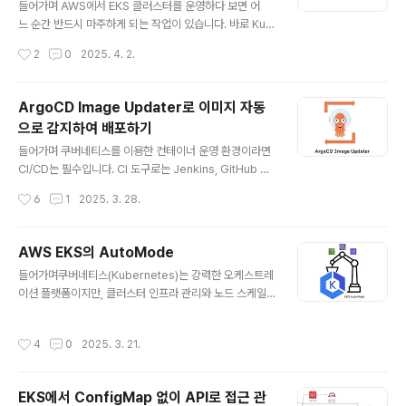
hiCorp Vault입니다. Vault를 사용하면 Secret을 중앙
들어가며 AWS에서 EKS 클러스터를 운영하다 보면 어
에서 안전하게 저장하고, 접근 권한을 세밀하게 제어할 수
느 순간 반드시 마주하게 되는 작업이 있습니다. 바로 Kub
있으며, Secret을 자동으로 생성하거나 일정 시간이 지나
ernetes 버전 업그레이드입니다. 보안 패치나 신규 기능
작성시간
2
0
2025. 4. 2.
면 폐기되도록 설정할 수 있어, 수동으로 관리할 때보다..
을 위해 필요한 과정이지만, 어디서부터 어떻게 시작해야
할지 막막한 경우가 많습니다.단순히 Control Plane만
업그레이드하면 끝일 것 같지만, 실제로는 Add-on과 Ma
ArgoCD Image Updater로 이미지 자동
naged Node Group(Data Plane)까지 함께 고려해야
으로 감지하여 배포하기
안정적인 업그레이드가 가능합니다. (게다가 업그레이드
글 내용
방식도 In-Place로 할지, Blue-Green 전략을 쓸지 선택
들어가며 쿠버네티스를 이용한 컨테이너 운영 환경이라면
해야 합니다.)이번 포스팅에서는 AWS EKS 클러스터를
CI/CD는 필수입니다. CI 도구로는 Jenkins, GitHub Ac
업그레이드할 때 필요한 모든 과정을 AWS Workshop을
tions 등이 널리 사용되고 있으며, CD 분야에서는 Argo
작성시간
6
1
2025. 3. 28.
통해 실습해 보면서 해당 내용을 정리했습니다. EKS..
CD가 가장 강력하고 많이 활용되는 툴 중 하나입니다. 하
지만 ArgoCD와 같은 GitOps 기반 배포 방식에서는 컨
테이너 이미지의 태그가 변경되면 그 정보를 Git 리포지토
AWS EKS의 AutoMode
리에 수동으로 반영해줘야 하는 번거로움이 있습니다. 이
글 내용
들어가며쿠버네티스(Kubernetes)는 강력한 오케스트레
를 해결하기 위해 ArgoCD Image Updater가 등장하게
이션 플랫폼이지만, 클러스터 인프라 관리와 노드 스케일
되었고, 이번 포스팅에서는 ArgoCD Image Updater를
링 등 복잡한 작업이 늘 따라옵니다. AWS EKS를 사용할
사용하여 컨테이너 레지스트리에 새로운 이미지가 푸시되
때도 마찬가지죠. 컨트롤 플레인과 워커 노드를 직접 관리
었는지를 주기적으로 확인하고, 자동으로 Git repo의 매
작성시간
4
0
2025. 3. 21.
하거나 Karpenter 같은 오토스케일러를 세팅해야 하고,
니페스트를 업데이트하거나 ArgoCD에 직접 반영하는..
때로는 인프라 최적화에 많은 시간을 쏟아야 합니다. 이에
AWS에서는 EKS Auto Mode라는 새로운 관리 모드를
EKS에서 ConfigMap 없이 API로 접근 관
출시했습니다. AWS EKS의 특성상 Control Plane은 A