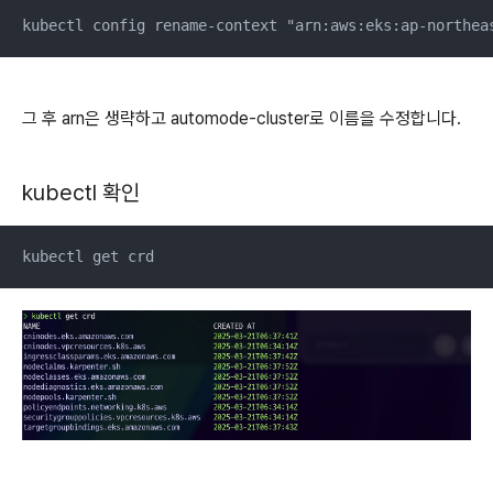
kubectl config rename-context "arn:aws:eks:ap-northea
그 후 arn은 생략하고 automode-cluster로 이름을 수정합니다.
kubectl 확인
kubectl get crd