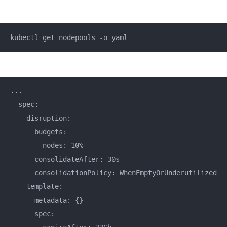
kubectl get nodepools -o yaml
...

  spec:

    disruption:

      budgets:

      - nodes: 10%

      consolidateAfter: 30s

      consolidationPolicy: WhenEmptyOrUnderutilized

    template:

      metadata: {}

      spec:
