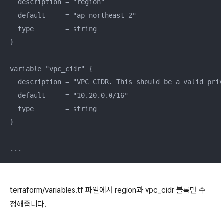
  description = "region"

  default     = "ap-northeast-2" 

  type        = string

}

variable "vpc_cidr" {

  description = "VPC CIDR. This should be a valid priv
  default     = "10.20.0.0/16"

  type        = string

}

...
terraform/variables.tf 파일에서 region과 vpc_cidr 블록만 수
정해줍니다.