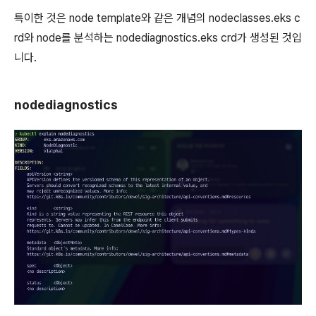
특이한 것은 node template와 같은 개념의 nodeclasses.eks c
rd와 node를 분석하는 nodediagnostics.eks crd가 생성된 것입
니다.
nodediagnostics