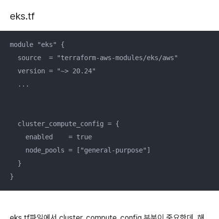
eks.tf
module "eks" {

  source  = "terraform-aws-modules/eks/aws"

  version = "~> 20.24"

  ...

  cluster_compute_config = {

    enabled    = true

    node_pools = ["general-purpose"]

  }

}
eks.tf파일에서 cluster_compute_config 부분이 중요한데, 해