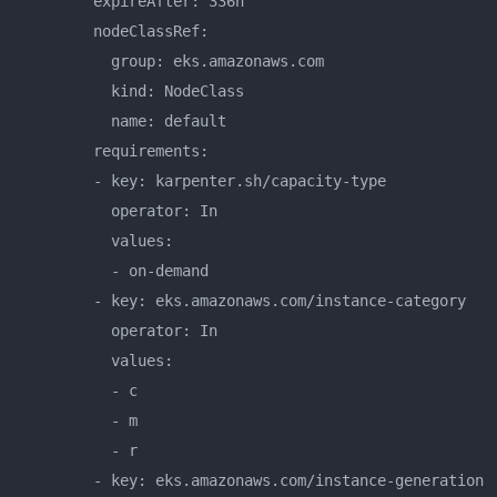
        expireAfter: 336h

        nodeClassRef:

          group: eks.amazonaws.com

          kind: NodeClass

          name: default

        requirements:

        - key: karpenter.sh/capacity-type

          operator: In

          values:

          - on-demand

        - key: eks.amazonaws.com/instance-category

          operator: In

          values:

          - c

          - m

          - r

        - key: eks.amazonaws.com/instance-generation
