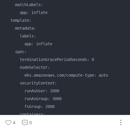
    matchLabels:

      app: inflate

  template:

    metadata:

      labels:

        app: inflate

    spec:

      terminationGracePeriodSeconds: 0

      nodeSelector:

        eks.amazonaws.com/compute-type: auto

      securityContext:

        runAsUser: 1000

        runAsGroup: 3000

        fsGroup: 2000

      containers:

        - name: inflate

4
0
          image: public.ecr.aws/eks-distro/kubernetes/