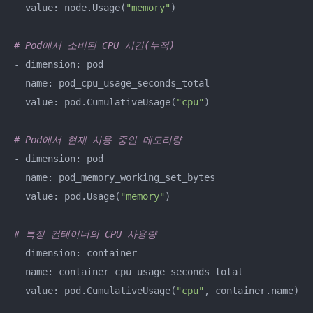
  value: node.Usage(
"memory"
)

# Pod에서 소비된 CPU 시간(누적)
- dimension: pod

  name: pod_cpu_usage_seconds_total

  value: pod.CumulativeUsage(
"cpu"
)

# Pod에서 현재 사용 중인 메모리량
- dimension: pod

  name: pod_memory_working_set_bytes

  value: pod.Usage(
"memory"
)

# 특정 컨테이너의 CPU 사용량
- dimension: container

  name: container_cpu_usage_seconds_total

  value: pod.CumulativeUsage(
"cpu"
, container.name)
