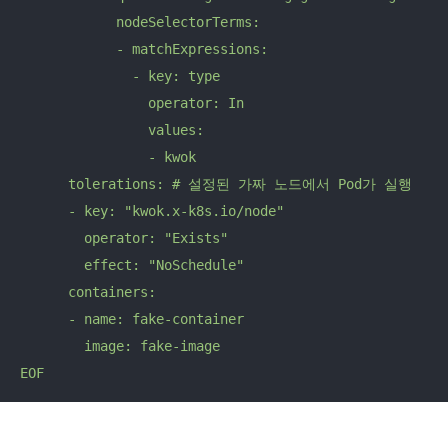
            nodeSelectorTerms:

            - matchExpressions:

              - key: type

                operator: In

                values:

                - kwok

      tolerations: # 설정된 가짜 노드에서 Pod가 실행

      - key: "kwok.x-k8s.io/node"

        operator: "Exists"

        effect: "NoSchedule"

      containers:

      - name: fake-container

        image: fake-image

EOF