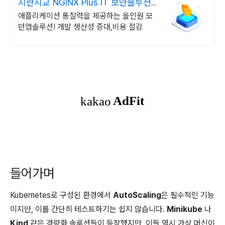
지란지교 NGINX Plus IT 보안솔루션
전문기업
애플리케이션 통찰력을 제공하는 올인원 모
던앱솔루션! 개발 생산성 증대,비용 절감
들어가며
Kubernetes로 구성된 환경에서
AutoScaling
은 필수적인 기능
이지만, 이를 간단히 테스트하기는 쉽지 않습니다.
Minikube
나
Kind
같은 경량화 솔루션들이 등장했지만, 이들 역시 가상 머신이