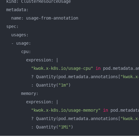
kind: ClusterResourceUsage

metadata:

  name: usage-from-annotation

spec:

  usages:

  - usage:

      cpu:

        expression: |

"kwok.x-k8s.io/usage-cpu"
in
 pod.metadata.an
          ? Quantity(pod.metadata.annotations[
"kwok.x
          : Quantity(
"1m"
)

      memory:

        expression: |

"kwok.x-k8s.io/usage-memory"
in
 pod.metadata
          ? Quantity(pod.metadata.annotations[
"kwok.x
          : Quantity(
"1Mi"
)