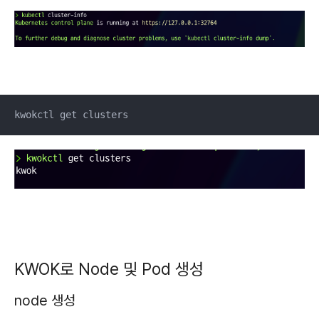
kwokctl get clusters
KWOK로 Node 및 Pod 생성
node 생성