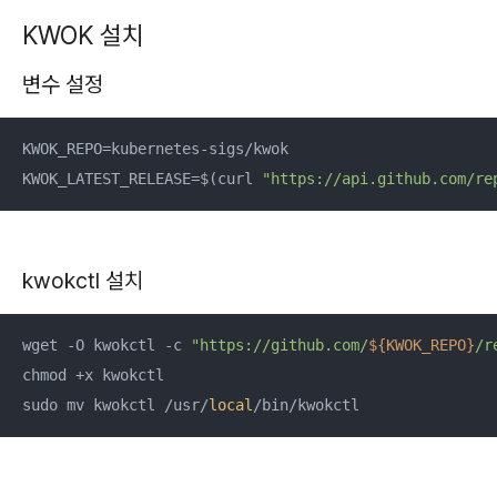
KWOK 설치
변수 설정
KWOK_REPO=kubernetes-sigs/kwok 

KWOK_LATEST_RELEASE=$(curl 
"https://api.github.com/re
kwokctl 설치
wget -O kwokctl -c 
"https://github.com/
${KWOK_REPO}
/r
chmod +x kwokctl

sudo mv kwokctl /usr/
local
/bin/kwokctl