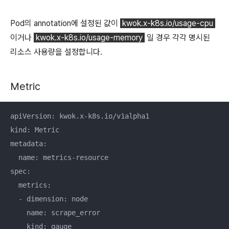
Pod의 annotation에 설정된 값이
kwok.x-k8s.io/usage-cpu
이거나
kwok.x-k8s.io/usage-memory
일 경우 각각 명시된
리소스 사용량을 설정합니다.
Metric
apiVersion: kwok.x-k8s.io/v1alpha1

kind: Metric

metadata:

  name: metrics-resource

spec:

  metrics:

  - dimension: node

    name: scrape_error

    kind: gauge
