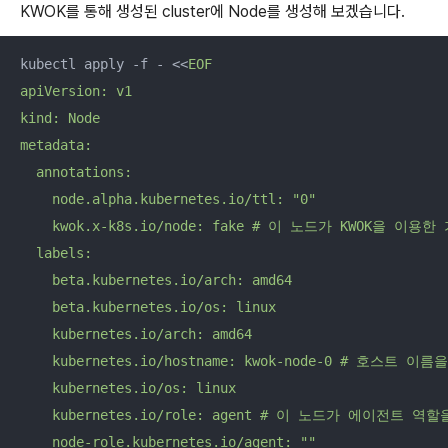
KWOK를 통해 생성된 cluster에 Node를 생성해 보겠습니다.
kubectl apply -f - <<
EOF

apiVersion: v1

kind: Node

metadata:

  annotations:

    node.alpha.kubernetes.io/ttl: "0"

    kwok.x-k8s.io/node: fake # 이 노드가 KWOK을 이용
  labels:

    beta.kubernetes.io/arch: amd64

    beta.kubernetes.io/os: linux

    kubernetes.io/arch: amd64

    kubernetes.io/hostname: kwok-node-0 # 호스트 이름
    kubernetes.io/os: linux

    kubernetes.io/role: agent # 이 노드가 에이전트 
    node-role.kubernetes.io/agent: ""
