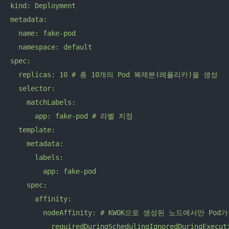
kind: Deployment

metadata:

  name: fake-pod

  namespace: default

spec:

  replicas: 10 # 총 10개의 Pod 복제본(레플리카)을 생성

  selector:

    matchLabels:

      app: fake-pod # 라벨 지정

  template:

    metadata:

      labels:

        app: fake-pod

    spec:

      affinity:

        nodeAffinity: # KWOK으로 생성된 노드에서만 Pod
          requiredDuringSchedulingIgnoredDuringExecuti