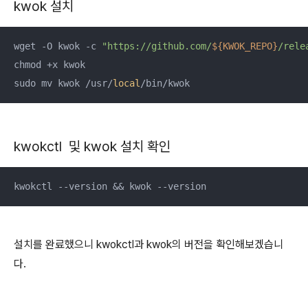
kwok 설치
wget -O kwok -c 
"https://github.com/
${KWOK_REPO}
/rele
chmod +x kwok

sudo mv kwok /usr/
local
/bin/kwok
kwokctl 및 kwok 설치 확인
kwokctl --version && kwok --version
설치를 완료했으니 kwokctl과 kwok의 버전을 확인해보겠습니
다.