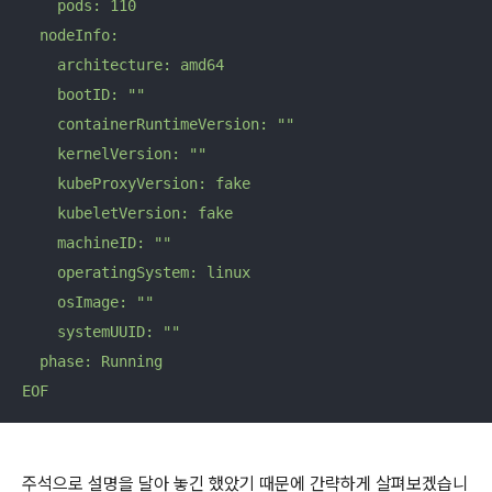
    pods: 110

  nodeInfo:

    architecture: amd64

    bootID: ""

    containerRuntimeVersion: ""

    kernelVersion: ""

    kubeProxyVersion: fake

    kubeletVersion: fake

    machineID: ""

    operatingSystem: linux

    osImage: ""

    systemUUID: ""

  phase: Running

EOF
주석으로 설명을 달아 놓긴 했았기 때문에 간략하게 살펴보겠습니