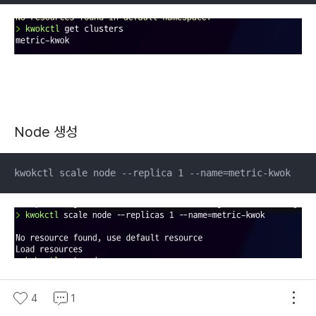
Node 생성
kwokctl scale node --replica 1 --name=metric-kwok
4
1
Node 생성 확인