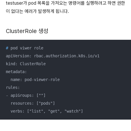
testuser가 pod 목록을 가져오는 명령어를 실행하려고 하면 권한
이 없다는 에러가 발생하게 됩니다.
ClusterRole 생성
#
 pod viwer role
apiVersion: rbac.authorization.k8s.io/v1

kind: ClusterRole

metadata:

  name: pod-viewer-role

rules:

- apiGroups: [""]

  resources: ["pods"]

  verbs: ["list", "get", "watch"]