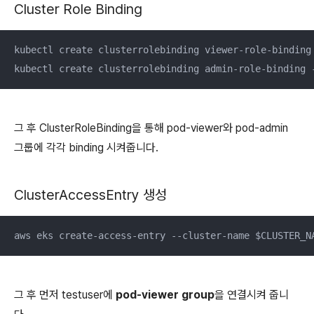
Cluster Role Binding
kubectl create clusterrolebinding viewer-role-binding 
kubectl create clusterrolebinding admin-role-binding 
그 후 ClusterRoleBinding을 통해 pod-viewer와 pod-admin
그룹에 각각 binding 시켜줍니다.
ClusterAccessEntry 생성
aws eks create-access-entry --cluster-name $CLUSTER_N
그 후 먼저 testuser에
pod-viewer group
을 연결시켜 줍니