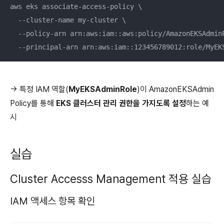
aws eks associate-access-policy \

  --cluster-name my-cluster \

  --policy-arn arn:aws:iam::aws:policy/AmazonEKSAdminP
  --principal-arn arn:aws:iam::123456789012:role/MyEK
-> 특정 IAM 역할(
MyEKSAdminRole
)이 AmazonEKSAdmin
Policy를 통해
EKS 클러스터 관리 권한을 가지도록 설정
하는 예
시
실습
Cluster Accesss Management 적용 실습
IAM 액세스 항목 확인