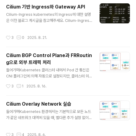
지 추적시스템 호출 모니터링: 커널과 상호작용하는 시스
Cilium 기반 Ingress와 Gateway API
템 콜 활동을 기록입출력 활동 감지: 네트워크 트래픽이나
글 내용
Cilium-Ingress kubernetes의 Ingress에 대한 설명
파일 접근 같은 I/O 동작을 관찰특징eBPF 실시간Tetrag
은 이전 블로그 게시글을 참고해주세요. Cilium-Ingress
on은 커널의 eBPF에 정책과 필터링을 직접 적용하기 때
이란?Cilium Ingress는 eBPF 기반 네트워킹과 Envoy
문에 user space agent로 이벤트를 전송하는 대신, 커
L7 Proxy를 결합하여 기존의 Ingress Controller와 다
널에서 직접 이벤트를 필터링하고, 차단 및 대응합니다. 전
작성시간
3
0
2025. 8. 21.
른 방식으로 동작합니다. 특히, Source IP의 가시성을 유
송, 읽기 또는 쓰기 작업과 같이 빈도가 높은 이벤트..
지하고, 네트워크 정책(CiliumNetworkPolicy)의 통합,
유연한 로드밸런서 모드, Host Network 모드 지원 등에
Cilium BGP Control Plane과 FRRoutin
서 강점이 있습니다. 또한, CiliumNetworkPolicy을 통
g으로 외부 트래픽 처리
해 Ingress 트래픽을 세세하게 제어할 수 있습니다. 설정
글 내용
방법Cilium은 kubernetes Ingress 리소스를 `ingres
들어가며Kubernetes 클러스터 내에서 Pod 간 통신은
sClassName: cil..
CNI 플러그인에 의해 자동으로 설정되지만, 클러스터 외부
와의 통신 경로를 동적으로 구성하려면 추가적인 네트워크
작성시간
3
1
2025. 8. 16.
연동이 필요합니다. 특히 BGP(Border Gateway Prot
ocol)를 활용하여 외부에서 클러스터 내 Pod/Service
네트워크로의 접근을 가능하게 만들 수 있습니다. Cilium
Cilium Overlay Network 실습
은 BGP Control Plane 기능을 통해 Kubernetes 노드
글 내용
들어가며Kubernetes 환경에서는 기본적으로 모든 노드
의 Pod CIDR 등을 외부로 광고(advertise)할 수 있는
가 같은 네트워크 대역에 있을 때, 별다른 추가 설정 없이도
기능을 제공합니다. 그러나 Cilium 자체는 BGP 피어로서
Pod 간 통신이 가능합니다.왜냐하면 Kubernetes가 각
동작할 수 있지만, 클러스터 외부에 존재하는 router의 역
Pod에 고유한 IP인 PodIP를 부여하고, 해당 IP들 간의 라
할까지는 수행하지 않습니다. Cilium BGP Control Plan
작성시간
3
4
2025. 8. 6.
우팅을 자동으로 구성해주기 때문입니다. 이때 Pod 간 통