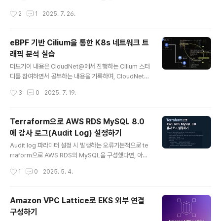
합니다. Cilium에서의 IPAMCilium은 Kubernetes 네
브 워크로드를 위한 완전 분산형 네트워킹 및 보안 가시성
작성시간
2
1
2025. 7. 26.
트워크를 구성할 때, Pod에 할당..
플랫폼입니다. Hubble은 오픈 소스 소프트웨어이며, Cili
um과 eBPF 위에 구축되어 서비스 간의 통신과 동작뿐만
아니라 네트워킹 인프라에 대해 깊이 있는 가시성을 완전
eBPF 기반 Cilium을 통한 K8s 네트워크 트
히 투명한 방식으로 제공 합니다. 요약하자면 Hubble은
래픽 분석 실습
Cilium의 eBPF 기반 datapath 위에서 동작하며, gRPC
글 내용
를 통해 수집된 L3~L7 네트워크 이벤트를 실시간으로 스
더보기이 내용은 CloudNet@에서 진행하는 Cilium 스터
트리밍하고, DNS, HTTP, gRPC 등 주요 프로토콜에 대
디를 참여하면서 공부하는 내용을 기록하며, CloudNet@
한 가시성과 보안 분석을 가능하게 한다. 실습Hubble 환
에서 제공해주는 자료들을 바탕으로 작성되었습니다.들어
작성시간
3
0
2025. 7. 19.
경 구성 이전 글처럼 위와 같은 환경을 Vagr..
가며kubernetes는 기본적으로 kube-proxy를 통해 네
트워크를 처리합니다. 하지만 iptables를 사용하는 kube
-proxy의 경우 cluster가 커지고, 서비스가 많아질수록 i
Terraform으로 AWS RDS MySQL 8.0
ptables의 규칙이 수천 개 이상으로 증가하게 되는데 규
에 감사 로그(Audit Log) 설정하기
칙이 많아질수록 packet이 전달될 때마다 순차적으로 검
글 내용
사하게 되므로 latency와 CPU 사용량이 증가하게 됩니
Audit log 파라미터 설정 시 발생하는 오류기본적으로 te
다. (이것이 곧 성능 저하 및 관리 복잡도 상승...!) 이를 해결
rraform으로 AWS RDS의 MySQL을 구성했다면, 아래
하기 위해 등장한 Cilium을 통해 iptables없이 kurnel
와 같이 감시 로그(audit_log)를 설정합니다.# 감사 로그
작성시간
1
0
2025. 5. 4.
레벨에서 직접 트래픽을 처리하는 ..
이벤트 설정parameter { name = "server_audit_ev
ents" value = "CONNECT,QUERY"}# 감사 로그 제외
사용자(rdsadmin)parameter { name = "server_au
Amazon VPC Lattice로 EKS 외부 연결
dit_excl_users" value = "rdsadmin"}... 그러나 위와
구성하기
같은 파라미터 설정은 MySQL 8.0에서는 적용되지 않아,
글 내용