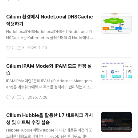
e의 구성 요소..
신은 ClusterIP(Service)를 거치지 않고 직접 Pod IP로
이루어집니다. 하지만 실제로 운영을 하다보면 모든 노드
Cilium 환경에서 NodeLocal DNSCache
들을 같은 subnet에 배치하기 어렵습니다.AWS EKS는
적용하기
VPC CNI를 사용해 예외적인 구조를 가지므로 여기서는
글 내용
논외로 합니다. 이러한 경우 기본적인 CNI로는 Pod간 통
NodeLocalDNSNodeLocalDNS란? NodeLocal D
신이 불가능합니다. 이번에 해본 실습은 Control Plane
NSCache는 Kubernetes 클러스터의 각 Node에서 D
노드(k8s-ctr)와 Worker..
NS 캐싱 기능을 수행하는 Agent를 DaemonSet으로 실
작성시간
2
2
2025. 7. 30.
행하여 DNS 성능과 안정성을 개선하는 기능입니다. 기본
적인 kubernetes 아키텍처에서는 모든 DNS 쿼리가 ku
be-dns/CoreDNS의 Service IP를 통해 전달되는데,
Cilium IPAM Mode와 IPAM 모드 변경 실
이는 kube-proxy에 의해 추가된 iptables DNAT 규칙
습
을 거쳐 최종적으로 kube-dns/CoreDNS 엔드포인트로
글 내용
변환되었습니다. 하지만 이러한 방식은 경로가 복잡하고
IPAMIPAM이란?흔히 IPAM (IP Address Managem
트래픽에 대해 추적을 할 때나 디버깅할 때 매우 복잡하고
ent)은 네트워크에서 IP 주소를 정리하고 관리하는 시스템
네트워크 복잡도가 높아 성능상 비효율적입니다. NodeL
을 말합니다. IPAM 예시기업에서 직원용 PC에 IP 자동 할
작성시간
0
3
2025. 7. 28.
ocal DNSCache는 각 N..
당기업에서 직원용 PC에 IP를 할당할 때에 IPAM에서 DH
CP 서버와 연동해 사용 가능한 IP 주소 풀을 정의하고, PC
를 네트워크에 연결하면 DHCP가 자동으로 IP를 할당하고
Cilium Hubble을 활용한 L7 네트워크 가시
IPAM이 기록합니다.학교에서 학생들의 기기에 대한 IP 추
성 및 메트릭 수집 실습
적IPAM에서 각 교실이나 사용자 그룹별로 서브넷을 나누
글 내용
고 IP를 예약합니다. 그 후 기기 접속 시 IPAM은 할당된 IP
HubbleHubble이란?Hubble에 대한 내용은 이전의 포
와 접속 이력을 저장해 누가 언제 사용했는지 추적이 가능
스팅한 내용으로 대체합니다.Hubble은 클라우드 네이티