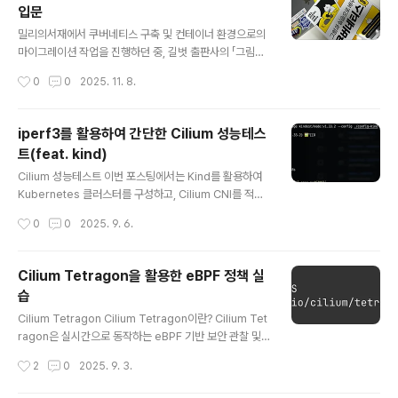
입문
활용하여 리소스를 관리하고 있기 때문에 오픈소스인 sta
글 내용
kater/reloader를 도입해 ConfigMap/Secret 변경
밀리의서재에서 쿠버네티스 구축 및 컨테이너 환경으로의
시 워크로드를 자동으로 재배포하도록 운영하고 있습니다.
마이그레이션 작업을 진행하던 중, 길벗 출판사의 「그림과
그런데 운영 중 ConfigMap이 변경되었음에도 간헐적으
실습으로 배우는 쿠버네티스 입문」 서평단 모집 공지를 보
작성시간
0
0
2025. 11. 8.
로 Pod가 재시작되지 ..
게 되었습니다. 이전에 여러 도서의 서평단 활동 경험이 있
고, 쿠버네티스를 운영해온 경험도 있으나, 새로운 시각으
로 다시 학습하고자 스터디를 진행하며 develop cluste
iperf3를 활용하여 간단한 Cilium 성능테스
r를 구축해 다양한 테스트를 수행 중이었습니다. 이러한 상
트(feat. kind)
황에서 서평단에 참여하면 학습과 실무 모두에 도움이 될
글 내용
것이라 판단해 신청하게 되었습니다. (매우 럭키!) 이 책의
Cilium 성능테스트 이번 포스팅에서는 Kind를 활용하여
가장 큰 특징은 망가뜨리면서 작동 원리를 배우는 방식입
Kubernetes 클러스터를 구성하고, Cilium CNI를 적용
니다. 일반적으로 기술을 학습할 때는 정상적으로 동작하
한 뒤 간단한 TCP, UDP 트래픽 테스트를 진행해보며, Pr
작성시간
0
0
2025. 9. 6.
는 상태만 익히는 경우가 많지만, 이 책은 의도적으로 오류
ometheus 쿼리를 통해 지표를 확인해보는 실습을 진행
를 발생시키거나 비정상적인 상..
해보도록 하겠습니다. 실습 환경 구성 - Kind로 K8s Clus
ter 구축kind config더보기kind: ClusterapiVersion:
Cilium Tetragon을 활용한 eBPF 정책 실
kind.x-k8s.io/v1alpha4nodes:- role: control-pla
습
ne extraPortMappings: - containerPort: 30000
글 내용
hostPort: 30000 - containerPort: 30001 hostPor
Cilium Tetragon Cilium Tetragon이란? Cilium Tet
t: 30001 - containerPort: 3000..
ragon은 실시간으로 동작하는 eBPF 기반 보안 관찰 및
런타임 제어 도구입니다. 시스템에서 발생하는 중요한 보
작성시간
2
0
2025. 9. 3.
안 이벤트를 감지하고, 필요하면 즉시 대응할 수 있습니다.
주요 기능프로세스 실행 감지: 어떤 프로그램이 실행되는