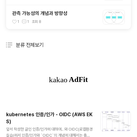
관측 가능성의 개념과 방향성
1
1
조회
8
분류 전체보기
주요 글 목록
kubernetes 인증/인가 - OIDC (AWS EK
S)
글 내용
앞서 작성한 글인 인증/인가에 대하여.. 와 OIDC(로컬환경
실습)에서 인증/인가와 `OIDC`의 개념에 대해서는 충분