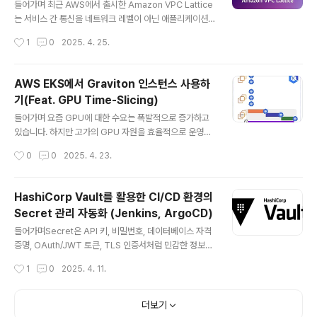
아래와 같은 에러가 발생합니다.Error: Error modifying
들어가며 최근 AWS에서 출시한 Amazon VPC Lattice
DB Parameter Group: InvalidParame..
는 서비스 간 통신을 네트워크 레벨이 아닌 애플리케이션
레벨에서 제어할 수 있는 완전관리형 서비스입니다. 기존
작성시간
1
0
2025. 4. 25.
의 복잡한 피어링, 프록시 설정, 보안 구성 없이도 VPC, 계
정, 구성 환경(EKS, EC2, Lambda 등)의 제한 없이 통신
경로를 구성할 수 있다는 점에서 주목받고 있습니다. http
AWS EKS에서 Graviton 인스턴스 사용하
s://aws-ia.github.io/terraform-aws-eks-bluepri
기(Feat. GPU Time-Slicing)
nts/patterns/network/client-server-communica
글 내용
tion/ Amazon VPC Lattice Client-server Commu
들어가며 요즘 GPU에 대한 수요는 폭발적으로 증가하고
nication - Amazon EKS Blueprints for Terraform
있습니다. 하지만 고가의 GPU 자원을 효율적으로 운영하
Amazon VPC La..
는 것은 여전히 어려운 과제이며, 리소스 낭비나 충돌이 빈
작성시간
0
0
2025. 4. 23.
번하게 발생하는 상황입니다.이러한 문제를 해결할 수 있
는 기술로는 GPU 가상화와 Time-Slicing이 있습니다.
이번 포스팅에서는 Amazon EKS 환경에서 GPU를 사용
HashiCorp Vault를 활용한 CI/CD 환경의
하는 기본적인 구성부터, Time-Slicing을 적용한 GPU
Secret 관리 자동화 (Jenkins, ArgoCD)
공유 방식까지 실습을 진행해보겠습니다. GPU 활용의 과
글 내용
거와 미래GPU 사용의 필요성머신러닝과 딥러닝이 요즘
들어가며Secret은 API 키, 비밀번호, 데이터베이스 자격
가장 핫하고 유망한 기술로 평가받고 있습니다. 그렇기 때
증명, OAuth/JWT 토큰, TLS 인증서처럼 민감한 정보를
문에 점점 더 복잡하고 계산 집약적인 모델을 다루게 되었
의미합니다. 이러한 중요한 정보들을 GitHub 같은 공개
작성시간
1
0
2025. 4. 11.
고, 이러한 모델을 효과적으로 학습하고 배포하기 위해서
저장소에 평문으로 저장하는 것은 매우 위험합니다. 실수
는 고성능 컴퓨팅 자원이 필..
로 코드에 포함되거나 외부에 노출될 경우, 서비스 전체가
공격받을 수 있는 심각한 보안 사고로 이어질 수 있기 때문
더보기
입니다. 그렇기 때문에 Secret을 안전하게 관리하기 위한