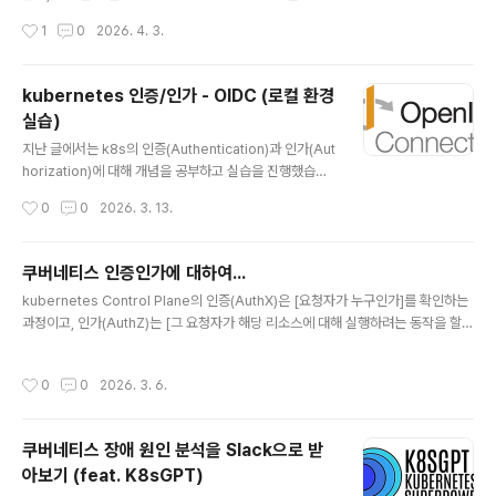
히 알아보았습니다.하지만 앞에서 진행한 실습이 local 환
작성시간
1
0
2026. 4. 3.
경이다보니 실무에서 사용하듯이 외부 `idP`를 통한 인증/
인가가 불가능했는데요. 이번 포스팅에서는 `AWS EKS`
환경에서 `OIDC`를 설정하여 사용자(개발자)가 `kubec
kubernetes 인증/인가 - OIDC (로컬 환경
tl` 명령어로 `EKS Cluster`에 접근할 때에 허용된 리소
실습)
스에 접근할 수 있는 실습을 진행해보겠습니다. 실습 실습
글 내용
환경 다이어그램전체적인 다이어그램은 위와 같습니다. 1.
지난 글에서는 k8s의 인증(Authentication)과 인가(Aut
`kubectl get nodes` 실행 2. `kubelogin`이 `Dex`
horization)에 대해 개념을 공부하고 실습을 진행했습니
에 `Authorization Request` 전송 (`client_id`, `red
다. 하지만 실제 업무에서는 개발자가 `kubectl`로 pod
작성시간
0
0
2026. 3. 13.
irec..
에 접근하거나 Devops 엔지니어가 `cluster` 상태를 확
인한다거나, 여러 `cluster`를 관리한다거나 처럼 사람이
k8s에 접근하는 경우가 많습니다. 이때, k8s는 OIDC(O
쿠버네티스 인증인가에 대하여...
penID Connect)를 이용하여 외부 인증 시스템과 연동할
글 내용
kubernetes Control Plane의 인증(AuthX)은 [요청자가 누구인가]를 확인하는
수 있습니다. OIDC(OpenID Connect) `OIDC`는 `O
과정이고, 인가(AuthZ)는 [그 요청자가 해당 리소스에 대해 실행하려는 동작을 할
Auth 2.0` 기반의 인증 프로토콜 입니다. OAuth 2.0과
권한이 있는가]를 판단하는 과정입니다. 모든 API 요청은 이 두 단계를 통과해야 ad
OIDC의 관계`OIDC`를 이해하려면 먼저 `OAuth 2.0`
mission을 통해 ETCD에 반영되며, 인증 실패시 401, 인가 실패시 403 HTTP 상
을 알아야 합니다.`OAuth 2.0`은 인가 프로토콜로..
작성시간
0
0
2026. 3. 6.
태 코드가 반환됩니다. 이러한 쿠버네티스의 인증/인가를 직접 실습해보면서 알아보
겠습니다. (기초 주의) 실습 환경 구성실습을 진행할 디렉토리(폴더) 생성mkdir /k8
s-auth-stury && cd /k8s-auth-study 실습은 kind를 통해 local 머신에서 ku
쿠버네티스 장애 원인 분석을 Slack으로 받
bernetes clsuter를 생성하여 진행할 것 이기에, 해당 ..
아보기 (feat. K8sGPT)
글 내용