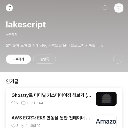
검색하기
티스토리
lakescript
구독자
8
물방울이 모여 호수가 되듯, 기억들을 모아 블로그에 기록합니다.
구독하기
방명록
신고하기 레이어
열기
인기글
Ghostty로 터미널 커스터마이징 해보기 (한
글 폰트 적용)
9
1
조회
144
AWS ECR과 EKS 연동을 통한 컨테이너 이
미지 배포하기
2
1
조회
10