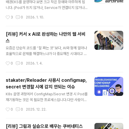
배경EKS를 운영하다 보면 크고 작은 장애와 마주하게 됩
니다. (Pod가 뜨지 않거나, Service가 연결되지 않거나, I
ngress가 정상인데 트래픽이 오지 않는 등 원인은 다양합
작성시간
3
0
2026. 1. 10.
니다.) 보통 `kubectl describe`. `kubectl logs`, po
d 상세에서 event 세션 확인, Prometheus의 Alertma
nager를 통해 알람을 확인하는 방식으로 문제의 원인을
[리뷰] 커서 ⅹ AI로 완성하는 나만의 웹 서비
파악합니다. 하지만 실제 운영 환경에서는 에러 원인은 여
스
러 리소스에 걸쳐 있고, 맥락을 종합해야 하는 경우가 많습
글 내용
니다. AI를 활용해 Kubernetes 클러스터 운영을 조금 더
요즘은 단순히 코드를 “잘 짜는 것”보다, AI와 함께 얼마나
효율적으로 만들 수 없을까 고민하던 중, 문득 2024년 9
효율적으로 문제를 해결하느냐가 더 중요해진 시대라고 느
월 CNKCD2024에서 발표된 [당신이 누구던 쿠버네티스
낍니다.흔히 말하는 바이브 코딩(Vibe Coding)의 시대
작성시간
0
0
2026. 1. 4.
를 사용한다면 K8s..
죠. 저는 개인적으로 지금의 AI 흐름이 곧 5차 산업혁명의
핵심이라고 생각합니다. 그렇기 때문에 자연스럽게 “AI를
어떻게 업무에 활용할 수 있을까?”라는 고민을 계속해왔습
stakater/Reloader 사용시 configmap,
니다. 최근에는 사내에서 n8n을 활용한 업무 자동화 사례
secret 변경할 시에 감지 안되는 이슈
를 발표(링크)하기도 했고, AI를 활용한 Git commit me
글 내용
ssage 자동 생성기(링크)를 직접 만들어보기도 했습니다.
K8s 운영 과정에서 ConfigMap/Secret 변경 시 Pod를
DevOps 엔지니어로서 업무를 하다 보면, 하루 종일 코딩
재기동하는 것은 꼭 필요한 프로세스입니다.다만 사람이
만 하는 경우는 많지 않습니다. 그럼에도 불구하고 바이브
수동으로 처리하기 어렵기 때문에, 보통은 Helm 템플릿 +
작성시간
0
0
2025. 12. 22.
코딩에 대해 늘 관심이 있었습니다. 커리어의 시작을 개발
checksum annotation(`checksum/config`) 방식으
자로 ..
로 ConfigMap/Secret 변경을 감지해 자동으로 Rollin
g Update가 일어나도록 구성합니다. 하지만 사내에서는
[리뷰] 그림과 실습으로 배우는 쿠버네티스
아직 Helm을 도입하지 않았고(준비중), Kustomize를