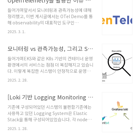
OpenTelemetry를 활용한 이슈 분석 및 해결 (feat. OTel Demo)
들어가며앞서서 모니터링과 관측가능성에 대해
정리했고, 이번 게시글에서는 OTel Demo를 통
해 observability의 대표적인 도구인
Opentelemetry을 사용해서 어떻게 trace,
2025. 3. 1.
metric, log 데이터를 수집하고 관리하는지에
대해 실습해 보겠습니
다. OpenTelemeryOpenTelemery란?
모니터링 vs 관측가능성, 그리고 SLI·SLO·SLA
OpenTelemetry(OTel)는 애플리케이션과 인
들어가며EKS와 같은 K8s 기반의 컨테이너 운영
프라에서 관측가능성(Observability)을 구현하
환경에서의 서비스는 점점 더 복잡해지고 있습니
기 위한 오픈소스 프레임워크입니다. 즉, 메트릭
다. 이렇게 복잡한 시스템이 안정적으로 운영되
(Metrics), 로그(Logs), 트레이스(Traces) 데
기 위해서는 모니터링(monitoring)과 관측가
이터를 수집하고 처리하여 내보낼 수 있도록 도
2025. 2. 28.
능성(observability)을 통해 서비스 장애를 빠
와주는 도구입니다. 기존에는 관측가능성을 위한
르게 감지하고, 문제의 원인을 빠르게 파악하며
다양한 도구들이 존재했지만, 각각의 솔루션이
성능을 개선하기 위해 데이터 분석을 해야 합니
[Loki 기반 Logging Monitoring System 구축] Chunks 생성과 Flush 동작 구조
독립적으로 작동하여 일관된 데이터 수집이 ..
다. 이 글에서는 모니터링과 관측가능성의 차이
기존에 구성되어있던 시스템의 불편함기존에는
점, 주요 데이터 유형(메트릭, 로그, 트레이
사용하고 있던 Logging System은 Elastic
싱), 그리고 SLI, SLO, SLA 개념을 정리해보겠
Stack을 통해 구성되어있었습니다. 각 node에
습니다. 모니터링과 관측가능성 모니터링관측가
daemonset으로 배포되어 있는 filebeat를 통
능성정의특정 메트릭을 추적하여 문제를 감지외
2025. 1. 28.
해 STDOUT으로 출력되는 로그를 수집하고, 버
부의 출력 데이터를 통해 시스템의 상태를 이해
퍼 역할을 하는 Kafka에게 로그를 전달하며
목표문제 발생 시 감지 및 알람문제 원을 진단하