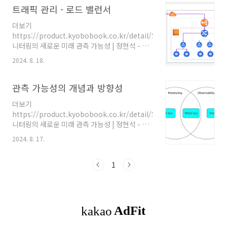
ElasticSearch를 통해 집계하여 Kibana로 대
트래픽 관리 - 로드 밸런서
고 시스템을 최적화데이터 소스미리 정의된 매트
시보드를 구성하여 로그를 확인하는 시스템이었
릭(CPU..
더보기
습니다. 하지만 elasticsearch에는 큰 단점으
https://product.kyobobook.co.kr/detail/S000211468119 모
로 느꼈던 점은 사전에 index를 꼭 설정해줘야
니터링의 새로운 미래 관측 가능성 | 정현석 - 교
한다는 점과, timestamp로 매핑되지 않는다는
보문고모니터링의 새로운 미래 관측 가능성 | 마
것이었습니다. 특히, 개발팀에서 수집이 되어야
2024. 8. 18.
이크로서비스와 인공지능 사례 중심의 관측 가능
하는 로그가 다양하고, key를 추가할수도, 삭제
성 실무 가이드클라우드 네이티브 기술이 고도화
할 수도 있는데 이를 애플리케이션마다 index를
되고 시스템이 복잡해질수록 근본 원인 분석을
관측 가능성의 개념과 방향성
다르게 ..
위한product.kyobobook.co.kr [모니터링의
더보기
새로운 미래 관측 가능성] 를 공부하며 정리하는
https://product.kyobobook.co.kr/detail/S000211468119 모
포스트입니다. 트래픽 관리단일 구조클라우드 환
니터링의 새로운 미래 관측 가능성 | 정현석 - 교
경은 많은 사용자들이 공용의 리소스를 사용하는
보문고모니터링의 새로운 미래 관측 가능성 | 마
멀티 테넌트 환경입니다. 많은 장애의 대부분은
2024. 8. 17.
이크로서비스와 인공지능 사례 중심의 관측 가능
사용자가 알지 못하는 사이에 발생할 가능성이
성 실무 가이드클라우드 네이티브 기술이 고도화
높기 때문에 장애 발생으로 인한 원인 분석이 미
되고 시스템이 복잡해질수록 근본 원인 분석을
1
흡하고, 고객에게 정확한 사실이 전달되지 ..
위한product.kyobobook.co.kr [모니터링의
새로운 미래 관측 가능성] 를 공부하며 정리하는
포스트입니다. 관측 가능성의 개념과 방향성시스
템을 운영하는 데 모니터링의 역할은 매우 중요
합니다. 근래 들어서는 관측 가능성의 소개와 함
께 분산 모니터링 솔류션을 통합하고 연계하는