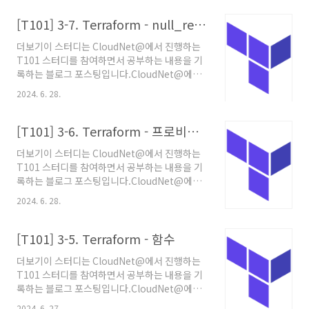
테라폼의 State에 기록되는 리소스 주소의 이름
다. 또한, 프로바이더는 플러그인 형태로 테라폼
이 변경되면 기존 리소스는 삭제되고 새로운 리
[T101] 3-7. Terraform - null_resource와 terraform_data
에 결합되어 대상이 되는 클라우드, SaaS, 기타
소스가 생성됩니다. 하지만 테라폼 리소스를 선
AP..
더보기이 스터디는 CloudNet@에서 진행하는
언하다 보면 이름을 변경해야 하는 상황이 발생
T101 스터디를 참여하면서 공부하는 내용을 기
하기도 합니다.리소스 이름을 변경count로 처리
록하는 블로그 포스팅입니다.CloudNet@에서
하던 반복문을 for_each로 변경리소스가 모듈
제공해주는 자료들과 테라폼으로 시작하는
로 이동하여 참조되는 주소가 변경리소스의 이름
2024. 6. 28.
IaC 를 바탕으로 작성되었습니
은 변경되지만 이미 테라폼으로 프로비저닝된 환
다. null_resource와 terraform_data테라
경을 그대로 유지하고자 하는 경우 테라폼 1.1 버
폼 1.4버전이 릴리즈되면서 기존
[T101] 3-6. Terraform - 프로비저너
전부터 moved 블록을 사용할 수 있습니다.
null_resource 리소스를 대체하는
moved 블록..
더보기이 스터디는 CloudNet@에서 진행하는
terraform_data 리소스가 추가되었습니
T101 스터디를 참여하면서 공부하는 내용을 기
다. null_resourcenull_resource는 그 이름
록하는 블로그 포스팅입니다.CloudNet@에서
그대로 아무 작업도 수행하지 않는 리소스를 구
제공해주는 자료들과 테라폼으로 시작하는
현합니다. 이 리소스가 필요한 이유는 테라폼 프
2024. 6. 28.
IaC 를 바탕으로 작성되었습니다. 프로비저너
로비저닝 동작을 설계하면서 사용자가 의도적으
Provisioners are a Last Resort (다른 방안
로 프로비저닝하는 동작을 조율해야 하는 상황이
이 안되면, 최후의 수단으로 사용) 프로비저너는
[T101] 3-5. Terraform - 함수
발생하는데, 프로바이더가 제공하는 리소스 수명
프로바이더와 비슷하게 '제공자'로 해석되지만
주기 관리만으로는 이를 ..
더보기이 스터디는 CloudNet@에서 진행하는
프로바이더로 실행되지 않는 커맨드와 파일 복사
T101 스터디를 참여하면서 공부하는 내용을 기
같은 역할을 수행합니다. 예를 들어 AWS EC2 생
록하는 블로그 포스팅입니다.CloudNet@에서
성 후 특정 패키지를 설치해야 하거나 파일을 생
제공해주는 자료들과 테라폼으로 시작하는
성해야 하는 경우, 이것들은 테라폼의 구성과 별
2024. 6. 27.