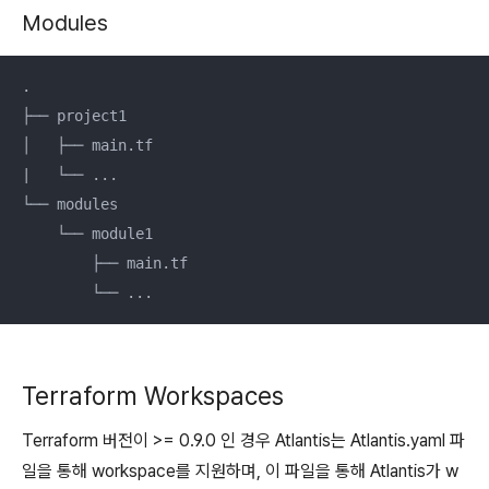
Modules
.

├── project1

│   ├── main.tf

|   └── ...

└── modules

    └── module1

        ├── main.tf

        └── ...
Terraform Workspaces
Terraform 버전이 >= 0.9.0 인 경우 Atlantis는 Atlantis.yaml 파
일을 통해 workspace를 지원하며, 이 파일을 통해 Atlantis가 w