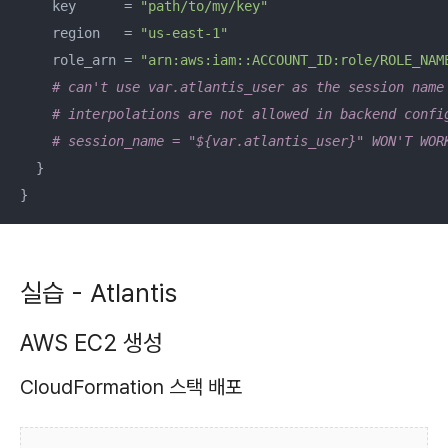
    key      = 
"path/to/my/key"
    region   = 
"us-east-1"
    role_arn = 
"arn:aws:iam::ACCOUNT_ID:role/ROLE_NAM
# can't use var.atlantis_user as the session name
# interpolations are not allowed in backend confi
# session_name = "${var.atlantis_user}" WON'T WOR
  }

}
실습 - Atlantis
AWS EC2 생성
CloudFormation 스택 배포