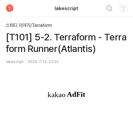
검색하기
lakescript
티스토리
스터디 이야기/Terraform
[T101] 5-2. Terraform - Terra
form Runner(Atlantis)
lakescript
2024. 7. 12. 23:26