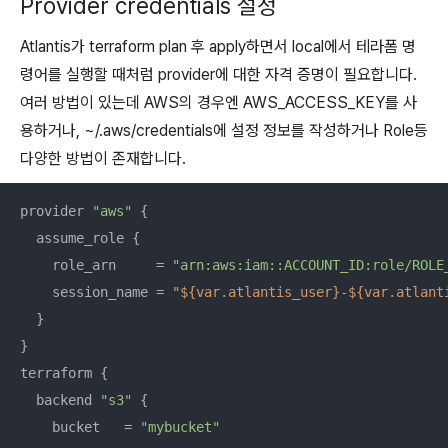
Provider credentials 설정
Atlantis가 terraform plan 후 apply하면서 local에서 테라폼 명
령어를 실행할 때처럼 provider에 대한 자격 증명이 필요합니다.
여러 방법이 있는데 AWS의 경우엔 AWS_ACCESS_KEY를 사
용하거나, ~/.aws/credentials에 설정 정보를 작성하거나 Role등
다양한 방법이 존재합니다.
provider 
"aws"
 {

  assume_role {

    role_arn     = 
"arn:aws:iam::ACCOUNT_ID:role/ROLE
    session_name = 
"
${var.atlantis_user}
-
${var.atlant
  }

}

terraform {

  backend 
"s3"
 {

    bucket   = 
"mybucket"