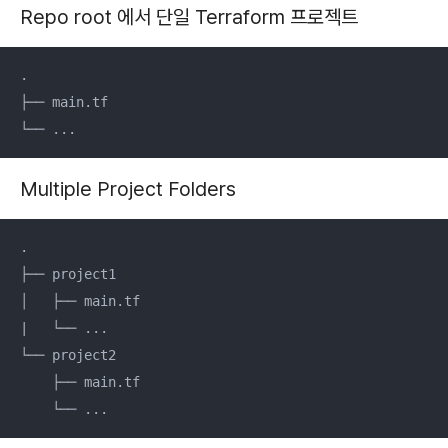
Repo root 에서 단일 Terraform 프로젝트
.

├── main.tf

└── ...
Multiple Project Folders
.

├── project1

│   ├── main.tf

|   └── ...

└── project2

    ├── main.tf

    └── ...