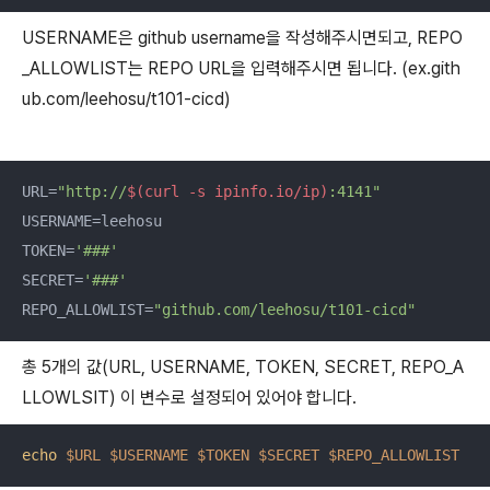
USERNAME은 github username을 작성해주시면되고, REPO
_ALLOWLIST는 REPO URL을 입력해주시면 됩니다. (ex.gith
ub.com/leehosu/t101-cicd)
URL=
"http://
$(curl -s ipinfo.io/ip)
:4141"
USERNAME=leehosu

TOKEN=
'###'
SECRET=
'###'
REPO_ALLOWLIST=
"github.com/leehosu/t101-cicd"
총 5개의 값(URL, USERNAME, TOKEN, SECRET, REPO_A
LLOWLSIT) 이 변수로 설정되어 있어야 합니다.
echo
$URL
$USERNAME
$TOKEN
$SECRET
$REPO_ALLOWLIST