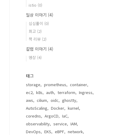
istio
(0)
일상 이야기
(4)
심심풀이
(0)
회고
(2)
책 리뷰
(2)
칼럼 이야기
(4)
영상
(4)
태그
storage
prometheus
container
ec2
k8s
auth
terraform
Ingress
aws
cilium
oidc
ghostty
AutoScaling
Docker
kurnel
coredns
ArgoCD
IaC
observability
service
IAM
DevOps
EKS
eBPF
network