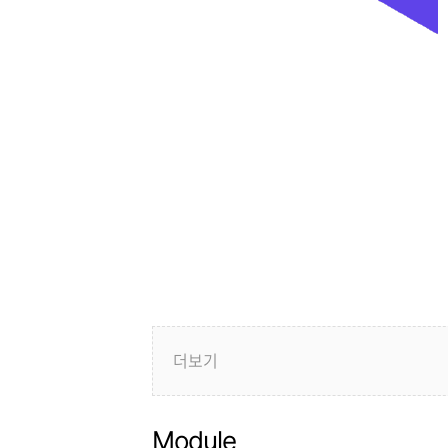
 정의 실습
로바이더 정의
 디렉토리 구조
로바이더 정의
tf
트 모듈 정의
e.tf
main.tf
.tf
적용된 main.tf
더보기
Module