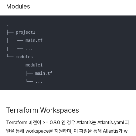
Modules
.

├── project1

│   ├── main.tf

|   └── ...

└── modules

    └── module1

        ├── main.tf

        └── ...
Terraform Workspaces
Terraform 버전이 >= 0.9.0 인 경우 Atlantis는 Atlantis.yaml 파
일을 통해 workspace를 지원하며, 이 파일을 통해 Atlantis가 w