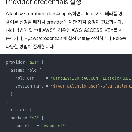
Provider credentials 설정
Atlantis가 terraform plan 후 apply하면서 local에서 테라폼 명
령어를 실행할 때처럼 provider에 대한 자격 증명이 필요합니다.
여러 방법이 있는데 AWS의 경우엔 AWS_ACCESS_KEY를 사
용하거나, ~/.aws/credentials에 설정 정보를 작성하거나 Role등
다양한 방법이 존재합니다.
provider 
"aws"
 {

  assume_role {

    role_arn     = 
"arn:aws:iam::ACCOUNT_ID:role/ROLE
    session_name = 
"
${var.atlantis_user}
-
${var.atlant
  }

}

terraform {

  backend 
"s3"
 {

    bucket   = 
"mybucket"