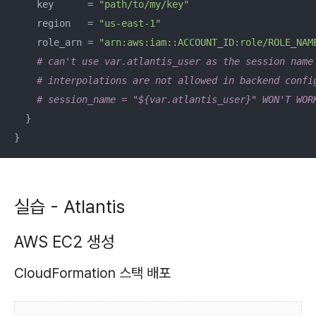
    key      = 
"path/to/my/key"
    region   = 
"us-east-1"
    role_arn = 
"arn:aws:iam::ACCOUNT_ID:role/ROLE_NAM
# can't use var.atlantis_user as the session name
# interpolations are not allowed in backend confi
# session_name = "${var.atlantis_user}" WON'T WOR
  }

}
실습 - Atlantis
AWS EC2 생성
CloudFormation 스택 배포