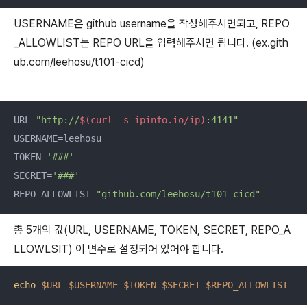
USERNAME은 github username을 작성해주시면되고, REPO
_ALLOWLIST는 REPO URL을 입력해주시면 됩니다. (ex.gith
ub.com/leehosu/t101-cicd)
URL=
"http://
$(curl -s ipinfo.io/ip)
:4141"
USERNAME=leehosu

TOKEN=
'###'
SECRET=
'###'
REPO_ALLOWLIST=
"github.com/leehosu/t101-cicd"
총 5개의 값(URL, USERNAME, TOKEN, SECRET, REPO_A
LLOWLSIT) 이 변수로 설정되어 있어야 합니다.
echo
$URL
$USERNAME
$TOKEN
$SECRET
$REPO_ALLOWLIST