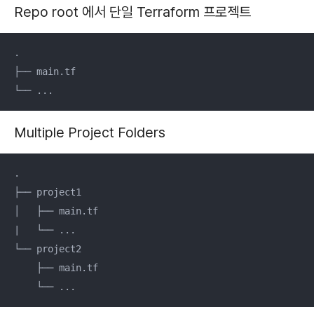
Repo root 에서 단일 Terraform 프로젝트
.

├── main.tf

└── ...
Multiple Project Folders
.

├── project1

│   ├── main.tf

|   └── ...

└── project2

    ├── main.tf

    └── ...