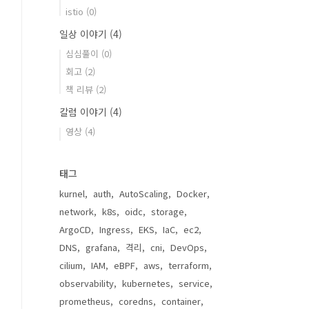
istio
(0)
일상 이야기
(4)
심심풀이
(0)
회고
(2)
책 리뷰
(2)
칼럼 이야기
(4)
영상
(4)
태그
kurnel
auth
AutoScaling
Docker
network
k8s
oidc
storage
ArgoCD
Ingress
EKS
IaC
ec2
DNS
grafana
격리
cni
DevOps
cilium
IAM
eBPF
aws
terraform
observability
kubernetes
service
prometheus
coredns
container