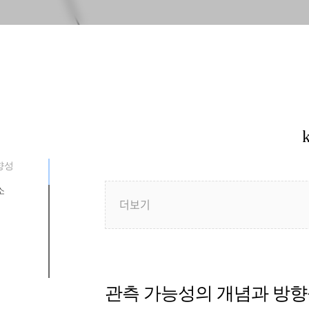
향성
소
더보기
성의 특징
참고할 사항
관측 가능성의 개념과 방
램
보