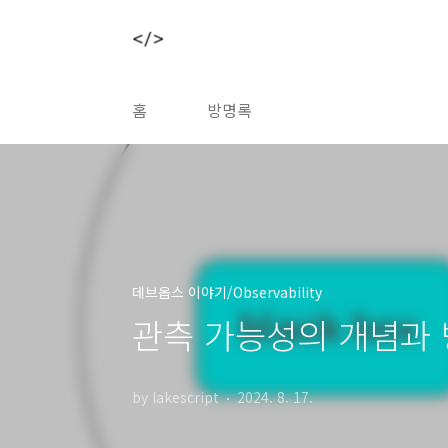
본문 바로가기
홈
방명록
데브옵스 이야기/Observability
관측 가능성의 개념과
by lakescript
2024. 8. 17.