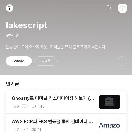
검색하기
티스토리
lakescript
구독자
8
물방울이 모여 호수가 되듯, 기억들을 모아 블로그에 기록합니다.
구독하기
방명록
신고하기 레이어
열기
인기글
Ghostty로 터미널 커스터마이징 해보기 (한
글 폰트 적용)
9
1
조회
143
AWS ECR과 EKS 연동을 통한 컨테이너 이
미지 배포하기
2
1
조회
11