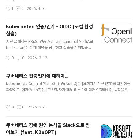
히 알아보았습니다.하지만 앞에서 진행한 실습이 local 환
작성시간
1
0
2026. 4. 3.
경이다보니 실무에서 사용하듯이 외부 `idP`를 통한 인증/
인가가 불가능했는데요. 이번 포스팅에서는 `AWS EKS`
환경에서 `OIDC`를 설정하여 사용자(개발자)가 `kubec
kubernetes 인증/인가 - OIDC (로컬 환경
tl` 명령어로 `EKS Cluster`에 접근할 때에 허용된 리소
실습)
스에 접근할 수 있는 실습을 진행해보겠습니다. 실습 실습
글 내용
환경 다이어그램전체적인 다이어그램은 위와 같습니다. 1.
지난 글에서는 k8s의 인증(Authentication)과 인가(Aut
`kubectl get nodes` 실행 2. `kubelogin`이 `Dex`
horization)에 대해 개념을 공부하고 실습을 진행했습니
에 `Authorization Request` 전송 (`client_id`, `red
다. 하지만 실제 업무에서는 개발자가 `kubectl`로 pod
작성시간
0
0
2026. 3. 13.
irec..
에 접근하거나 Devops 엔지니어가 `cluster` 상태를 확
인한다거나, 여러 `cluster`를 관리한다거나 처럼 사람이
k8s에 접근하는 경우가 많습니다. 이때, k8s는 OIDC(O
쿠버네티스 인증인가에 대하여...
penID Connect)를 이용하여 외부 인증 시스템과 연동할
글 내용
kubernetes Control Plane의 인증(AuthX)은 [요청자가 누구인가]를 확인하는
수 있습니다. OIDC(OpenID Connect) `OIDC`는 `O
과정이고, 인가(AuthZ)는 [그 요청자가 해당 리소스에 대해 실행하려는 동작을 할
Auth 2.0` 기반의 인증 프로토콜 입니다. OAuth 2.0과
권한이 있는가]를 판단하는 과정입니다. 모든 API 요청은 이 두 단계를 통과해야 ad
OIDC의 관계`OIDC`를 이해하려면 먼저 `OAuth 2.0`
mission을 통해 ETCD에 반영되며, 인증 실패시 401, 인가 실패시 403 HTTP 상
을 알아야 합니다.`OAuth 2.0`은 인가 프로토콜로..
작성시간
0
0
2026. 3. 6.
태 코드가 반환됩니다. 이러한 쿠버네티스의 인증/인가를 직접 실습해보면서 알아보
겠습니다. (기초 주의) 실습 환경 구성실습을 진행할 디렉토리(폴더) 생성mkdir /k8
s-auth-stury && cd /k8s-auth-study 실습은 kind를 통해 local 머신에서 ku
쿠버네티스 장애 원인 분석을 Slack으로 받
bernetes clsuter를 생성하여 진행할 것 이기에, 해당 ..
아보기 (feat. K8sGPT)
글 내용