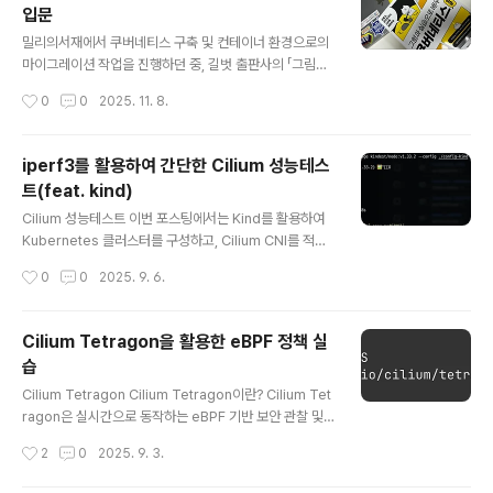
입문
활용하여 리소스를 관리하고 있기 때문에 오픈소스인 sta
글 내용
kater/reloader를 도입해 ConfigMap/Secret 변경
밀리의서재에서 쿠버네티스 구축 및 컨테이너 환경으로의
시 워크로드를 자동으로 재배포하도록 운영하고 있습니다.
마이그레이션 작업을 진행하던 중, 길벗 출판사의 「그림과
그런데 운영 중 ConfigMap이 변경되었음에도 간헐적으
실습으로 배우는 쿠버네티스 입문」 서평단 모집 공지를 보
작성시간
0
0
2025. 11. 8.
로 Pod가 재시작되지 ..
게 되었습니다. 이전에 여러 도서의 서평단 활동 경험이 있
고, 쿠버네티스를 운영해온 경험도 있으나, 새로운 시각으
로 다시 학습하고자 스터디를 진행하며 develop cluste
iperf3를 활용하여 간단한 Cilium 성능테스
r를 구축해 다양한 테스트를 수행 중이었습니다. 이러한 상
트(feat. kind)
황에서 서평단에 참여하면 학습과 실무 모두에 도움이 될
글 내용
것이라 판단해 신청하게 되었습니다. (매우 럭키!) 이 책의
Cilium 성능테스트 이번 포스팅에서는 Kind를 활용하여
가장 큰 특징은 망가뜨리면서 작동 원리를 배우는 방식입
Kubernetes 클러스터를 구성하고, Cilium CNI를 적용
니다. 일반적으로 기술을 학습할 때는 정상적으로 동작하
한 뒤 간단한 TCP, UDP 트래픽 테스트를 진행해보며, Pr
작성시간
0
0
2025. 9. 6.
는 상태만 익히는 경우가 많지만, 이 책은 의도적으로 오류
ometheus 쿼리를 통해 지표를 확인해보는 실습을 진행
를 발생시키거나 비정상적인 상..
해보도록 하겠습니다. 실습 환경 구성 - Kind로 K8s Clus
ter 구축kind config더보기kind: ClusterapiVersion:
Cilium Tetragon을 활용한 eBPF 정책 실
kind.x-k8s.io/v1alpha4nodes:- role: control-pla
습
ne extraPortMappings: - containerPort: 30000
글 내용
hostPort: 30000 - containerPort: 30001 hostPor
Cilium Tetragon Cilium Tetragon이란? Cilium Tet
t: 30001 - containerPort: 3000..
ragon은 실시간으로 동작하는 eBPF 기반 보안 관찰 및
런타임 제어 도구입니다. 시스템에서 발생하는 중요한 보
작성시간
2
0
2025. 9. 3.
안 이벤트를 감지하고, 필요하면 즉시 대응할 수 있습니다.
주요 기능프로세스 실행 감지: 어떤 프로그램이 실행되는