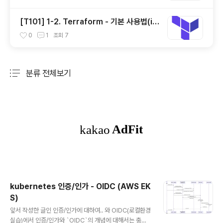
[T101] 1-2. Terraform - 기본 사용법(ini
t, plan, apply, destory)
0
1
조회
7
분류 전체보기
주요 글 목록
kubernetes 인증/인가 - OIDC (AWS EK
S)
글 내용
앞서 작성한 글인 인증/인가에 대하여.. 와 OIDC(로컬환경
실습)에서 인증/인가와 `OIDC`의 개념에 대해서는 충분