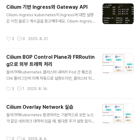
지 추적시스템 호출 모니터링: 커널과 상호작용하는 시스
Cilium 기반 Ingress와 Gateway API
템 콜 활동을 기록입출력 활동 감지: 네트워크 트래픽이나
글 내용
Cilium-Ingress kubernetes의 Ingress에 대한 설명
파일 접근 같은 I/O 동작을 관찰특징eBPF 실시간Tetrag
은 이전 블로그 게시글을 참고해주세요. Cilium-Ingress
on은 커널의 eBPF에 정책과 필터링을 직접 적용하기 때
이란?Cilium Ingress는 eBPF 기반 네트워킹과 Envoy
문에 user space agent로 이벤트를 전송하는 대신, 커
L7 Proxy를 결합하여 기존의 Ingress Controller와 다
널에서 직접 이벤트를 필터링하고, 차단 및 대응합니다. 전
작성시간
3
0
2025. 8. 21.
른 방식으로 동작합니다. 특히, Source IP의 가시성을 유
송, 읽기 또는 쓰기 작업과 같이 빈도가 높은 이벤트..
지하고, 네트워크 정책(CiliumNetworkPolicy)의 통합,
유연한 로드밸런서 모드, Host Network 모드 지원 등에
Cilium BGP Control Plane과 FRRoutin
서 강점이 있습니다. 또한, CiliumNetworkPolicy을 통
g으로 외부 트래픽 처리
해 Ingress 트래픽을 세세하게 제어할 수 있습니다. 설정
글 내용
방법Cilium은 kubernetes Ingress 리소스를 `ingres
들어가며Kubernetes 클러스터 내에서 Pod 간 통신은
sClassName: cil..
CNI 플러그인에 의해 자동으로 설정되지만, 클러스터 외부
와의 통신 경로를 동적으로 구성하려면 추가적인 네트워크
작성시간
3
1
2025. 8. 16.
연동이 필요합니다. 특히 BGP(Border Gateway Prot
ocol)를 활용하여 외부에서 클러스터 내 Pod/Service
네트워크로의 접근을 가능하게 만들 수 있습니다. Cilium
Cilium Overlay Network 실습
은 BGP Control Plane 기능을 통해 Kubernetes 노드
글 내용
들어가며Kubernetes 환경에서는 기본적으로 모든 노드
의 Pod CIDR 등을 외부로 광고(advertise)할 수 있는
가 같은 네트워크 대역에 있을 때, 별다른 추가 설정 없이도
기능을 제공합니다. 그러나 Cilium 자체는 BGP 피어로서
Pod 간 통신이 가능합니다.왜냐하면 Kubernetes가 각
동작할 수 있지만, 클러스터 외부에 존재하는 router의 역
Pod에 고유한 IP인 PodIP를 부여하고, 해당 IP들 간의 라
할까지는 수행하지 않습니다. Cilium BGP Control Plan
작성시간
3
4
2025. 8. 6.
우팅을 자동으로 구성해주기 때문입니다. 이때 Pod 간 통