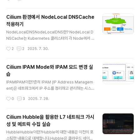
e의 구성 요소..
신은 ClusterIP(Service)를 거치지 않고 직접 Pod IP로
이루어집니다. 하지만 실제로 운영을 하다보면 모든 노드
Cilium 환경에서 NodeLocal DNSCache
들을 같은 subnet에 배치하기 어렵습니다.AWS EKS는
적용하기
VPC CNI를 사용해 예외적인 구조를 가지므로 여기서는
글 내용
논외로 합니다. 이러한 경우 기본적인 CNI로는 Pod간 통
NodeLocalDNSNodeLocalDNS란? NodeLocal D
신이 불가능합니다. 이번에 해본 실습은 Control Plane
NSCache는 Kubernetes 클러스터의 각 Node에서 D
노드(k8s-ctr)와 Worker..
NS 캐싱 기능을 수행하는 Agent를 DaemonSet으로 실
작성시간
2
2
2025. 7. 30.
행하여 DNS 성능과 안정성을 개선하는 기능입니다. 기본
적인 kubernetes 아키텍처에서는 모든 DNS 쿼리가 ku
be-dns/CoreDNS의 Service IP를 통해 전달되는데,
Cilium IPAM Mode와 IPAM 모드 변경 실
이는 kube-proxy에 의해 추가된 iptables DNAT 규칙
습
을 거쳐 최종적으로 kube-dns/CoreDNS 엔드포인트로
글 내용
변환되었습니다. 하지만 이러한 방식은 경로가 복잡하고
IPAMIPAM이란?흔히 IPAM (IP Address Managem
트래픽에 대해 추적을 할 때나 디버깅할 때 매우 복잡하고
ent)은 네트워크에서 IP 주소를 정리하고 관리하는 시스템
네트워크 복잡도가 높아 성능상 비효율적입니다. NodeL
을 말합니다. IPAM 예시기업에서 직원용 PC에 IP 자동 할
작성시간
0
3
2025. 7. 28.
ocal DNSCache는 각 N..
당기업에서 직원용 PC에 IP를 할당할 때에 IPAM에서 DH
CP 서버와 연동해 사용 가능한 IP 주소 풀을 정의하고, PC
를 네트워크에 연결하면 DHCP가 자동으로 IP를 할당하고
Cilium Hubble을 활용한 L7 네트워크 가시
IPAM이 기록합니다.학교에서 학생들의 기기에 대한 IP 추
성 및 메트릭 수집 실습
적IPAM에서 각 교실이나 사용자 그룹별로 서브넷을 나누
글 내용
고 IP를 예약합니다. 그 후 기기 접속 시 IPAM은 할당된 IP
HubbleHubble이란?Hubble에 대한 내용은 이전의 포
와 접속 이력을 저장해 누가 언제 사용했는지 추적이 가능
스팅한 내용으로 대체합니다.Hubble은 클라우드 네이티