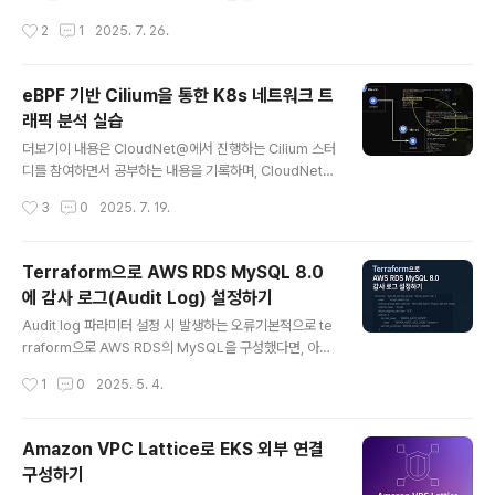
합니다. Cilium에서의 IPAMCilium은 Kubernetes 네
브 워크로드를 위한 완전 분산형 네트워킹 및 보안 가시성
작성시간
2
1
2025. 7. 26.
트워크를 구성할 때, Pod에 할당..
플랫폼입니다. Hubble은 오픈 소스 소프트웨어이며, Cili
um과 eBPF 위에 구축되어 서비스 간의 통신과 동작뿐만
아니라 네트워킹 인프라에 대해 깊이 있는 가시성을 완전
eBPF 기반 Cilium을 통한 K8s 네트워크 트
히 투명한 방식으로 제공 합니다. 요약하자면 Hubble은
래픽 분석 실습
Cilium의 eBPF 기반 datapath 위에서 동작하며, gRPC
글 내용
를 통해 수집된 L3~L7 네트워크 이벤트를 실시간으로 스
더보기이 내용은 CloudNet@에서 진행하는 Cilium 스터
트리밍하고, DNS, HTTP, gRPC 등 주요 프로토콜에 대
디를 참여하면서 공부하는 내용을 기록하며, CloudNet@
한 가시성과 보안 분석을 가능하게 한다. 실습Hubble 환
에서 제공해주는 자료들을 바탕으로 작성되었습니다.들어
작성시간
3
0
2025. 7. 19.
경 구성 이전 글처럼 위와 같은 환경을 Vagr..
가며kubernetes는 기본적으로 kube-proxy를 통해 네
트워크를 처리합니다. 하지만 iptables를 사용하는 kube
-proxy의 경우 cluster가 커지고, 서비스가 많아질수록 i
Terraform으로 AWS RDS MySQL 8.0
ptables의 규칙이 수천 개 이상으로 증가하게 되는데 규
에 감사 로그(Audit Log) 설정하기
칙이 많아질수록 packet이 전달될 때마다 순차적으로 검
글 내용
사하게 되므로 latency와 CPU 사용량이 증가하게 됩니
Audit log 파라미터 설정 시 발생하는 오류기본적으로 te
다. (이것이 곧 성능 저하 및 관리 복잡도 상승...!) 이를 해결
rraform으로 AWS RDS의 MySQL을 구성했다면, 아래
하기 위해 등장한 Cilium을 통해 iptables없이 kurnel
와 같이 감시 로그(audit_log)를 설정합니다.# 감사 로그
작성시간
1
0
2025. 5. 4.
레벨에서 직접 트래픽을 처리하는 ..
이벤트 설정parameter { name = "server_audit_ev
ents" value = "CONNECT,QUERY"}# 감사 로그 제외
사용자(rdsadmin)parameter { name = "server_au
Amazon VPC Lattice로 EKS 외부 연결
dit_excl_users" value = "rdsadmin"}... 그러나 위와
구성하기
같은 파라미터 설정은 MySQL 8.0에서는 적용되지 않아,
글 내용