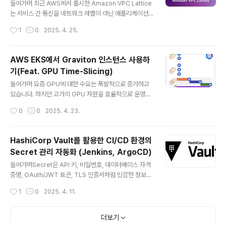
아래와 같은 에러가 발생합니다.Error: Error modifying
들어가며 최근 AWS에서 출시한 Amazon VPC Lattice
DB Parameter Group: InvalidParame..
는 서비스 간 통신을 네트워크 레벨이 아닌 애플리케이션
레벨에서 제어할 수 있는 완전관리형 서비스입니다. 기존
작성시간
1
0
2025. 4. 25.
의 복잡한 피어링, 프록시 설정, 보안 구성 없이도 VPC, 계
정, 구성 환경(EKS, EC2, Lambda 등)의 제한 없이 통신
경로를 구성할 수 있다는 점에서 주목받고 있습니다. http
AWS EKS에서 Graviton 인스턴스 사용하
s://aws-ia.github.io/terraform-aws-eks-bluepri
기(Feat. GPU Time-Slicing)
nts/patterns/network/client-server-communica
글 내용
tion/ Amazon VPC Lattice Client-server Commu
들어가며 요즘 GPU에 대한 수요는 폭발적으로 증가하고
nication - Amazon EKS Blueprints for Terraform
있습니다. 하지만 고가의 GPU 자원을 효율적으로 운영하
Amazon VPC La..
는 것은 여전히 어려운 과제이며, 리소스 낭비나 충돌이 빈
작성시간
0
0
2025. 4. 23.
번하게 발생하는 상황입니다.이러한 문제를 해결할 수 있
는 기술로는 GPU 가상화와 Time-Slicing이 있습니다.
이번 포스팅에서는 Amazon EKS 환경에서 GPU를 사용
HashiCorp Vault를 활용한 CI/CD 환경의
하는 기본적인 구성부터, Time-Slicing을 적용한 GPU
Secret 관리 자동화 (Jenkins, ArgoCD)
공유 방식까지 실습을 진행해보겠습니다. GPU 활용의 과
글 내용
거와 미래GPU 사용의 필요성머신러닝과 딥러닝이 요즘
들어가며Secret은 API 키, 비밀번호, 데이터베이스 자격
가장 핫하고 유망한 기술로 평가받고 있습니다. 그렇기 때
증명, OAuth/JWT 토큰, TLS 인증서처럼 민감한 정보를
문에 점점 더 복잡하고 계산 집약적인 모델을 다루게 되었
의미합니다. 이러한 중요한 정보들을 GitHub 같은 공개
작성시간
1
0
2025. 4. 11.
고, 이러한 모델을 효과적으로 학습하고 배포하기 위해서
저장소에 평문으로 저장하는 것은 매우 위험합니다. 실수
는 고성능 컴퓨팅 자원이 필..
로 코드에 포함되거나 외부에 노출될 경우, 서비스 전체가
공격받을 수 있는 심각한 보안 사고로 이어질 수 있기 때문
더보기
입니다. 그렇기 때문에 Secret을 안전하게 관리하기 위한