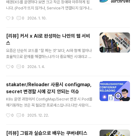
배경EKS를 운영하다 보면 크고 작은 장애와 마주하게 됩
니다. (Pod가 뜨지 않거나, Service가 연결되지 않거나, I
ngress가 정상인데 트래픽이 오지 않는 등 원인은 다양합
작성시간
3
0
2026. 1. 10.
니다.) 보통 `kubectl describe`. `kubectl logs`, po
d 상세에서 event 세션 확인, Prometheus의 Alertma
nager를 통해 알람을 확인하는 방식으로 문제의 원인을
[리뷰] 커서 ⅹ AI로 완성하는 나만의 웹 서비
파악합니다. 하지만 실제 운영 환경에서는 에러 원인은 여
스
러 리소스에 걸쳐 있고, 맥락을 종합해야 하는 경우가 많습
글 내용
니다. AI를 활용해 Kubernetes 클러스터 운영을 조금 더
요즘은 단순히 코드를 “잘 짜는 것”보다, AI와 함께 얼마나
효율적으로 만들 수 없을까 고민하던 중, 문득 2024년 9
효율적으로 문제를 해결하느냐가 더 중요해진 시대라고 느
월 CNKCD2024에서 발표된 [당신이 누구던 쿠버네티스
낍니다.흔히 말하는 바이브 코딩(Vibe Coding)의 시대
작성시간
0
0
2026. 1. 4.
를 사용한다면 K8s..
죠. 저는 개인적으로 지금의 AI 흐름이 곧 5차 산업혁명의
핵심이라고 생각합니다. 그렇기 때문에 자연스럽게 “AI를
어떻게 업무에 활용할 수 있을까?”라는 고민을 계속해왔습
stakater/Reloader 사용시 configmap,
니다. 최근에는 사내에서 n8n을 활용한 업무 자동화 사례
secret 변경할 시에 감지 안되는 이슈
를 발표(링크)하기도 했고, AI를 활용한 Git commit me
글 내용
ssage 자동 생성기(링크)를 직접 만들어보기도 했습니다.
K8s 운영 과정에서 ConfigMap/Secret 변경 시 Pod를
DevOps 엔지니어로서 업무를 하다 보면, 하루 종일 코딩
재기동하는 것은 꼭 필요한 프로세스입니다.다만 사람이
만 하는 경우는 많지 않습니다. 그럼에도 불구하고 바이브
수동으로 처리하기 어렵기 때문에, 보통은 Helm 템플릿 +
작성시간
0
0
2025. 12. 22.
코딩에 대해 늘 관심이 있었습니다. 커리어의 시작을 개발
checksum annotation(`checksum/config`) 방식으
자로 ..
로 ConfigMap/Secret 변경을 감지해 자동으로 Rollin
g Update가 일어나도록 구성합니다. 하지만 사내에서는
[리뷰] 그림과 실습으로 배우는 쿠버네티스
아직 Helm을 도입하지 않았고(준비중), Kustomize를