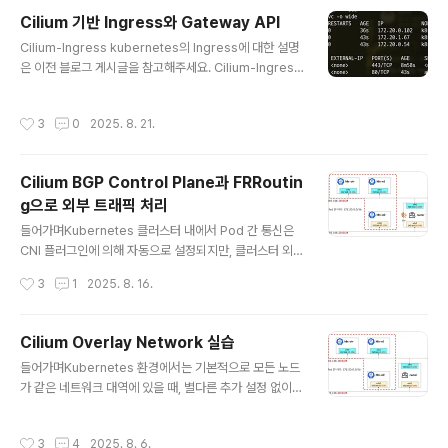
지 추적시스템 호출 모니터링: 커널과 상호작용하는 시스
Cilium 기반 Ingress와 Gateway API
템 콜 활동을 기록입출력 활동 감지: 네트워크 트래픽이나
글 내용
Cilium-Ingress kubernetes의 Ingress에 대한 설명
파일 접근 같은 I/O 동작을 관찰특징eBPF 실시간Tetrag
은 이전 블로그 게시글을 참고해주세요. Cilium-Ingress
on은 커널의 eBPF에 정책과 필터링을 직접 적용하기 때
이란?Cilium Ingress는 eBPF 기반 네트워킹과 Envoy
문에 user space agent로 이벤트를 전송하는 대신, 커
L7 Proxy를 결합하여 기존의 Ingress Controller와 다
널에서 직접 이벤트를 필터링하고, 차단 및 대응합니다. 전
작성시간
3
0
2025. 8. 21.
른 방식으로 동작합니다. 특히, Source IP의 가시성을 유
송, 읽기 또는 쓰기 작업과 같이 빈도가 높은 이벤트..
지하고, 네트워크 정책(CiliumNetworkPolicy)의 통합,
유연한 로드밸런서 모드, Host Network 모드 지원 등에
Cilium BGP Control Plane과 FRRoutin
서 강점이 있습니다. 또한, CiliumNetworkPolicy을 통
g으로 외부 트래픽 처리
해 Ingress 트래픽을 세세하게 제어할 수 있습니다. 설정
글 내용
방법Cilium은 kubernetes Ingress 리소스를 `ingres
들어가며Kubernetes 클러스터 내에서 Pod 간 통신은
sClassName: cil..
CNI 플러그인에 의해 자동으로 설정되지만, 클러스터 외부
와의 통신 경로를 동적으로 구성하려면 추가적인 네트워크
작성시간
3
1
2025. 8. 16.
연동이 필요합니다. 특히 BGP(Border Gateway Prot
ocol)를 활용하여 외부에서 클러스터 내 Pod/Service
네트워크로의 접근을 가능하게 만들 수 있습니다. Cilium
Cilium Overlay Network 실습
은 BGP Control Plane 기능을 통해 Kubernetes 노드
글 내용
들어가며Kubernetes 환경에서는 기본적으로 모든 노드
의 Pod CIDR 등을 외부로 광고(advertise)할 수 있는
가 같은 네트워크 대역에 있을 때, 별다른 추가 설정 없이도
기능을 제공합니다. 그러나 Cilium 자체는 BGP 피어로서
Pod 간 통신이 가능합니다.왜냐하면 Kubernetes가 각
동작할 수 있지만, 클러스터 외부에 존재하는 router의 역
Pod에 고유한 IP인 PodIP를 부여하고, 해당 IP들 간의 라
할까지는 수행하지 않습니다. Cilium BGP Control Plan
작성시간
3
4
2025. 8. 6.
우팅을 자동으로 구성해주기 때문입니다. 이때 Pod 간 통