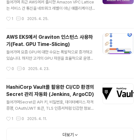
아래와 같은 에러가 발생합니다.Error: Error modifying
들어가며 최근 AWS에서 출시한 Amazon VPC Lattice
DB Parameter Group: InvalidParame..
는 서비스 간 통신을 네트워크 레벨이 아닌 애플리케이션
레벨에서 제어할 수 있는 완전관리형 서비스입니다. 기존
작성시간
1
0
2025. 4. 25.
의 복잡한 피어링, 프록시 설정, 보안 구성 없이도 VPC, 계
정, 구성 환경(EKS, EC2, Lambda 등)의 제한 없이 통신
경로를 구성할 수 있다는 점에서 주목받고 있습니다. http
AWS EKS에서 Graviton 인스턴스 사용하
s://aws-ia.github.io/terraform-aws-eks-bluepri
기(Feat. GPU Time-Slicing)
nts/patterns/network/client-server-communica
글 내용
tion/ Amazon VPC Lattice Client-server Commu
들어가며 요즘 GPU에 대한 수요는 폭발적으로 증가하고
nication - Amazon EKS Blueprints for Terraform
있습니다. 하지만 고가의 GPU 자원을 효율적으로 운영하
Amazon VPC La..
는 것은 여전히 어려운 과제이며, 리소스 낭비나 충돌이 빈
작성시간
0
0
2025. 4. 23.
번하게 발생하는 상황입니다.이러한 문제를 해결할 수 있
는 기술로는 GPU 가상화와 Time-Slicing이 있습니다.
이번 포스팅에서는 Amazon EKS 환경에서 GPU를 사용
HashiCorp Vault를 활용한 CI/CD 환경의
하는 기본적인 구성부터, Time-Slicing을 적용한 GPU
Secret 관리 자동화 (Jenkins, ArgoCD)
공유 방식까지 실습을 진행해보겠습니다. GPU 활용의 과
글 내용
거와 미래GPU 사용의 필요성머신러닝과 딥러닝이 요즘
들어가며Secret은 API 키, 비밀번호, 데이터베이스 자격
가장 핫하고 유망한 기술로 평가받고 있습니다. 그렇기 때
증명, OAuth/JWT 토큰, TLS 인증서처럼 민감한 정보를
문에 점점 더 복잡하고 계산 집약적인 모델을 다루게 되었
의미합니다. 이러한 중요한 정보들을 GitHub 같은 공개
작성시간
1
0
2025. 4. 11.
고, 이러한 모델을 효과적으로 학습하고 배포하기 위해서
저장소에 평문으로 저장하는 것은 매우 위험합니다. 실수
는 고성능 컴퓨팅 자원이 필..
로 코드에 포함되거나 외부에 노출될 경우, 서비스 전체가
공격받을 수 있는 심각한 보안 사고로 이어질 수 있기 때문
더보기
입니다. 그렇기 때문에 Secret을 안전하게 관리하기 위한