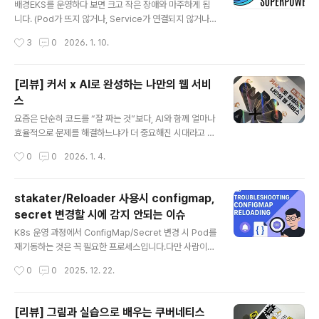
배경EKS를 운영하다 보면 크고 작은 장애와 마주하게 됩
니다. (Pod가 뜨지 않거나, Service가 연결되지 않거나, I
ngress가 정상인데 트래픽이 오지 않는 등 원인은 다양합
작성시간
3
0
2026. 1. 10.
니다.) 보통 `kubectl describe`. `kubectl logs`, po
d 상세에서 event 세션 확인, Prometheus의 Alertma
nager를 통해 알람을 확인하는 방식으로 문제의 원인을
[리뷰] 커서 ⅹ AI로 완성하는 나만의 웹 서비
파악합니다. 하지만 실제 운영 환경에서는 에러 원인은 여
스
러 리소스에 걸쳐 있고, 맥락을 종합해야 하는 경우가 많습
글 내용
니다. AI를 활용해 Kubernetes 클러스터 운영을 조금 더
요즘은 단순히 코드를 “잘 짜는 것”보다, AI와 함께 얼마나
효율적으로 만들 수 없을까 고민하던 중, 문득 2024년 9
효율적으로 문제를 해결하느냐가 더 중요해진 시대라고 느
월 CNKCD2024에서 발표된 [당신이 누구던 쿠버네티스
낍니다.흔히 말하는 바이브 코딩(Vibe Coding)의 시대
작성시간
0
0
2026. 1. 4.
를 사용한다면 K8s..
죠. 저는 개인적으로 지금의 AI 흐름이 곧 5차 산업혁명의
핵심이라고 생각합니다. 그렇기 때문에 자연스럽게 “AI를
어떻게 업무에 활용할 수 있을까?”라는 고민을 계속해왔습
stakater/Reloader 사용시 configmap,
니다. 최근에는 사내에서 n8n을 활용한 업무 자동화 사례
secret 변경할 시에 감지 안되는 이슈
를 발표(링크)하기도 했고, AI를 활용한 Git commit me
글 내용
ssage 자동 생성기(링크)를 직접 만들어보기도 했습니다.
K8s 운영 과정에서 ConfigMap/Secret 변경 시 Pod를
DevOps 엔지니어로서 업무를 하다 보면, 하루 종일 코딩
재기동하는 것은 꼭 필요한 프로세스입니다.다만 사람이
만 하는 경우는 많지 않습니다. 그럼에도 불구하고 바이브
수동으로 처리하기 어렵기 때문에, 보통은 Helm 템플릿 +
작성시간
0
0
2025. 12. 22.
코딩에 대해 늘 관심이 있었습니다. 커리어의 시작을 개발
checksum annotation(`checksum/config`) 방식으
자로 ..
로 ConfigMap/Secret 변경을 감지해 자동으로 Rollin
g Update가 일어나도록 구성합니다. 하지만 사내에서는
[리뷰] 그림과 실습으로 배우는 쿠버네티스
아직 Helm을 도입하지 않았고(준비중), Kustomize를