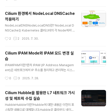
e의 구성 요소..
신은 ClusterIP(Service)를 거치지 않고 직접 Pod IP로
이루어집니다. 하지만 실제로 운영을 하다보면 모든 노드
Cilium 환경에서 NodeLocal DNSCache
들을 같은 subnet에 배치하기 어렵습니다.AWS EKS는
적용하기
VPC CNI를 사용해 예외적인 구조를 가지므로 여기서는
글 내용
논외로 합니다. 이러한 경우 기본적인 CNI로는 Pod간 통
NodeLocalDNSNodeLocalDNS란? NodeLocal D
신이 불가능합니다. 이번에 해본 실습은 Control Plane
NSCache는 Kubernetes 클러스터의 각 Node에서 D
노드(k8s-ctr)와 Worker..
NS 캐싱 기능을 수행하는 Agent를 DaemonSet으로 실
작성시간
2
2
2025. 7. 30.
행하여 DNS 성능과 안정성을 개선하는 기능입니다. 기본
적인 kubernetes 아키텍처에서는 모든 DNS 쿼리가 ku
be-dns/CoreDNS의 Service IP를 통해 전달되는데,
Cilium IPAM Mode와 IPAM 모드 변경 실
이는 kube-proxy에 의해 추가된 iptables DNAT 규칙
습
을 거쳐 최종적으로 kube-dns/CoreDNS 엔드포인트로
글 내용
변환되었습니다. 하지만 이러한 방식은 경로가 복잡하고
IPAMIPAM이란?흔히 IPAM (IP Address Managem
트래픽에 대해 추적을 할 때나 디버깅할 때 매우 복잡하고
ent)은 네트워크에서 IP 주소를 정리하고 관리하는 시스템
네트워크 복잡도가 높아 성능상 비효율적입니다. NodeL
을 말합니다. IPAM 예시기업에서 직원용 PC에 IP 자동 할
작성시간
0
3
2025. 7. 28.
ocal DNSCache는 각 N..
당기업에서 직원용 PC에 IP를 할당할 때에 IPAM에서 DH
CP 서버와 연동해 사용 가능한 IP 주소 풀을 정의하고, PC
를 네트워크에 연결하면 DHCP가 자동으로 IP를 할당하고
Cilium Hubble을 활용한 L7 네트워크 가시
IPAM이 기록합니다.학교에서 학생들의 기기에 대한 IP 추
성 및 메트릭 수집 실습
적IPAM에서 각 교실이나 사용자 그룹별로 서브넷을 나누
글 내용
고 IP를 예약합니다. 그 후 기기 접속 시 IPAM은 할당된 IP
HubbleHubble이란?Hubble에 대한 내용은 이전의 포
와 접속 이력을 저장해 누가 언제 사용했는지 추적이 가능
스팅한 내용으로 대체합니다.Hubble은 클라우드 네이티