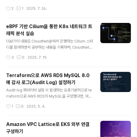
합니다. Cilium에서의 IPAMCilium은 Kubernetes 네
브 워크로드를 위한 완전 분산형 네트워킹 및 보안 가시성
작성시간
2
1
2025. 7. 26.
트워크를 구성할 때, Pod에 할당..
플랫폼입니다. Hubble은 오픈 소스 소프트웨어이며, Cili
um과 eBPF 위에 구축되어 서비스 간의 통신과 동작뿐만
아니라 네트워킹 인프라에 대해 깊이 있는 가시성을 완전
eBPF 기반 Cilium을 통한 K8s 네트워크 트
히 투명한 방식으로 제공 합니다. 요약하자면 Hubble은
래픽 분석 실습
Cilium의 eBPF 기반 datapath 위에서 동작하며, gRPC
글 내용
를 통해 수집된 L3~L7 네트워크 이벤트를 실시간으로 스
더보기이 내용은 CloudNet@에서 진행하는 Cilium 스터
트리밍하고, DNS, HTTP, gRPC 등 주요 프로토콜에 대
디를 참여하면서 공부하는 내용을 기록하며, CloudNet@
한 가시성과 보안 분석을 가능하게 한다. 실습Hubble 환
에서 제공해주는 자료들을 바탕으로 작성되었습니다.들어
작성시간
3
0
2025. 7. 19.
경 구성 이전 글처럼 위와 같은 환경을 Vagr..
가며kubernetes는 기본적으로 kube-proxy를 통해 네
트워크를 처리합니다. 하지만 iptables를 사용하는 kube
-proxy의 경우 cluster가 커지고, 서비스가 많아질수록 i
Terraform으로 AWS RDS MySQL 8.0
ptables의 규칙이 수천 개 이상으로 증가하게 되는데 규
에 감사 로그(Audit Log) 설정하기
칙이 많아질수록 packet이 전달될 때마다 순차적으로 검
글 내용
사하게 되므로 latency와 CPU 사용량이 증가하게 됩니
Audit log 파라미터 설정 시 발생하는 오류기본적으로 te
다. (이것이 곧 성능 저하 및 관리 복잡도 상승...!) 이를 해결
rraform으로 AWS RDS의 MySQL을 구성했다면, 아래
하기 위해 등장한 Cilium을 통해 iptables없이 kurnel
와 같이 감시 로그(audit_log)를 설정합니다.# 감사 로그
작성시간
1
0
2025. 5. 4.
레벨에서 직접 트래픽을 처리하는 ..
이벤트 설정parameter { name = "server_audit_ev
ents" value = "CONNECT,QUERY"}# 감사 로그 제외
사용자(rdsadmin)parameter { name = "server_au
Amazon VPC Lattice로 EKS 외부 연결
dit_excl_users" value = "rdsadmin"}... 그러나 위와
구성하기
같은 파라미터 설정은 MySQL 8.0에서는 적용되지 않아,
글 내용