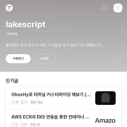
검색하기
티스토리
lakescript
구독자
8
물방울이 모여 호수가 되듯, 기억들을 모아 블로그에 기록합니다.
구독하기
방명록
신고하기 레이어
열기
인기글
Ghostty로 터미널 커스터마이징 해보기 (한
글 폰트 적용)
9
1
조회
146
AWS ECR과 EKS 연동을 통한 컨테이너 이
미지 배포하기
2
1
조회
10