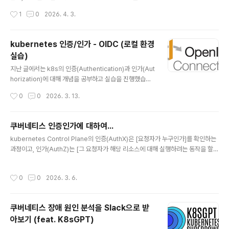
히 알아보았습니다.하지만 앞에서 진행한 실습이 local 환
작성시간
1
0
2026. 4. 3.
경이다보니 실무에서 사용하듯이 외부 `idP`를 통한 인증/
인가가 불가능했는데요. 이번 포스팅에서는 `AWS EKS`
환경에서 `OIDC`를 설정하여 사용자(개발자)가 `kubec
kubernetes 인증/인가 - OIDC (로컬 환경
tl` 명령어로 `EKS Cluster`에 접근할 때에 허용된 리소
실습)
스에 접근할 수 있는 실습을 진행해보겠습니다. 실습 실습
글 내용
환경 다이어그램전체적인 다이어그램은 위와 같습니다. 1.
지난 글에서는 k8s의 인증(Authentication)과 인가(Aut
`kubectl get nodes` 실행 2. `kubelogin`이 `Dex`
horization)에 대해 개념을 공부하고 실습을 진행했습니
에 `Authorization Request` 전송 (`client_id`, `red
다. 하지만 실제 업무에서는 개발자가 `kubectl`로 pod
작성시간
0
0
2026. 3. 13.
irec..
에 접근하거나 Devops 엔지니어가 `cluster` 상태를 확
인한다거나, 여러 `cluster`를 관리한다거나 처럼 사람이
k8s에 접근하는 경우가 많습니다. 이때, k8s는 OIDC(O
쿠버네티스 인증인가에 대하여...
penID Connect)를 이용하여 외부 인증 시스템과 연동할
글 내용
kubernetes Control Plane의 인증(AuthX)은 [요청자가 누구인가]를 확인하는
수 있습니다. OIDC(OpenID Connect) `OIDC`는 `O
과정이고, 인가(AuthZ)는 [그 요청자가 해당 리소스에 대해 실행하려는 동작을 할
Auth 2.0` 기반의 인증 프로토콜 입니다. OAuth 2.0과
권한이 있는가]를 판단하는 과정입니다. 모든 API 요청은 이 두 단계를 통과해야 ad
OIDC의 관계`OIDC`를 이해하려면 먼저 `OAuth 2.0`
mission을 통해 ETCD에 반영되며, 인증 실패시 401, 인가 실패시 403 HTTP 상
을 알아야 합니다.`OAuth 2.0`은 인가 프로토콜로..
작성시간
0
0
2026. 3. 6.
태 코드가 반환됩니다. 이러한 쿠버네티스의 인증/인가를 직접 실습해보면서 알아보
겠습니다. (기초 주의) 실습 환경 구성실습을 진행할 디렉토리(폴더) 생성mkdir /k8
s-auth-stury && cd /k8s-auth-study 실습은 kind를 통해 local 머신에서 ku
쿠버네티스 장애 원인 분석을 Slack으로 받
bernetes clsuter를 생성하여 진행할 것 이기에, 해당 ..
아보기 (feat. K8sGPT)
글 내용