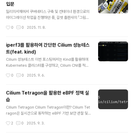
입문
활용하여 리소스를 관리하고 있기 때문에 오픈소스인 sta
글 내용
kater/reloader를 도입해 ConfigMap/Secret 변경
밀리의서재에서 쿠버네티스 구축 및 컨테이너 환경으로의
시 워크로드를 자동으로 재배포하도록 운영하고 있습니다.
마이그레이션 작업을 진행하던 중, 길벗 출판사의 「그림과
그런데 운영 중 ConfigMap이 변경되었음에도 간헐적으
실습으로 배우는 쿠버네티스 입문」 서평단 모집 공지를 보
작성시간
0
0
2025. 11. 8.
로 Pod가 재시작되지 ..
게 되었습니다. 이전에 여러 도서의 서평단 활동 경험이 있
고, 쿠버네티스를 운영해온 경험도 있으나, 새로운 시각으
로 다시 학습하고자 스터디를 진행하며 develop cluste
iperf3를 활용하여 간단한 Cilium 성능테스
r를 구축해 다양한 테스트를 수행 중이었습니다. 이러한 상
트(feat. kind)
황에서 서평단에 참여하면 학습과 실무 모두에 도움이 될
글 내용
것이라 판단해 신청하게 되었습니다. (매우 럭키!) 이 책의
Cilium 성능테스트 이번 포스팅에서는 Kind를 활용하여
가장 큰 특징은 망가뜨리면서 작동 원리를 배우는 방식입
Kubernetes 클러스터를 구성하고, Cilium CNI를 적용
니다. 일반적으로 기술을 학습할 때는 정상적으로 동작하
한 뒤 간단한 TCP, UDP 트래픽 테스트를 진행해보며, Pr
작성시간
0
0
2025. 9. 6.
는 상태만 익히는 경우가 많지만, 이 책은 의도적으로 오류
ometheus 쿼리를 통해 지표를 확인해보는 실습을 진행
를 발생시키거나 비정상적인 상..
해보도록 하겠습니다. 실습 환경 구성 - Kind로 K8s Clus
ter 구축kind config더보기kind: ClusterapiVersion:
Cilium Tetragon을 활용한 eBPF 정책 실
kind.x-k8s.io/v1alpha4nodes:- role: control-pla
습
ne extraPortMappings: - containerPort: 30000
글 내용
hostPort: 30000 - containerPort: 30001 hostPor
Cilium Tetragon Cilium Tetragon이란? Cilium Tet
t: 30001 - containerPort: 3000..
ragon은 실시간으로 동작하는 eBPF 기반 보안 관찰 및
런타임 제어 도구입니다. 시스템에서 발생하는 중요한 보
작성시간
2
0
2025. 9. 3.
안 이벤트를 감지하고, 필요하면 즉시 대응할 수 있습니다.
주요 기능프로세스 실행 감지: 어떤 프로그램이 실행되는