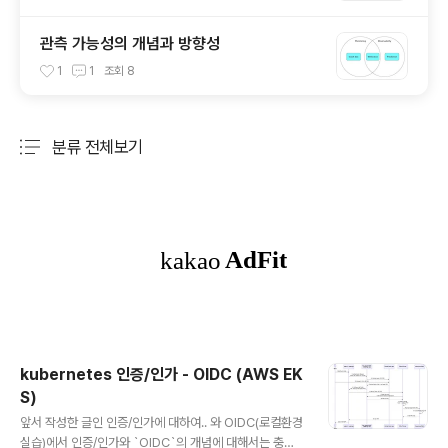
관측 가능성의 개념과 방향성
1
1
조회
8
분류 전체보기
주요 글 목록
kubernetes 인증/인가 - OIDC (AWS EK
S)
글 내용
앞서 작성한 글인 인증/인가에 대하여.. 와 OIDC(로컬환경
실습)에서 인증/인가와 `OIDC`의 개념에 대해서는 충분