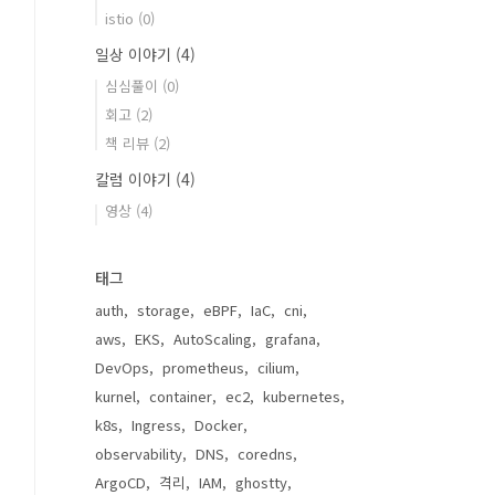
istio
(0)
일상 이야기
(4)
심심풀이
(0)
회고
(2)
책 리뷰
(2)
칼럼 이야기
(4)
영상
(4)
태그
auth
storage
eBPF
IaC
cni
aws
EKS
AutoScaling
grafana
DevOps
prometheus
cilium
kurnel
container
ec2
kubernetes
k8s
Ingress
Docker
observability
DNS
coredns
ArgoCD
격리
IAM
ghostty