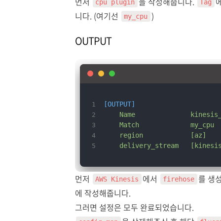
먼저
을 작성해줍니다.
cpu plugin
Tag
니다. (여기선
)
my_cpu
OUTPUT
[OUTPUT]
Name              kinesis
    Match             my_cpu
    region            [az]
    delivery_stream   [kinesi
먼저
에서
를 생
AWS Kinesis
firehose
에 작성해줍니다.
그러면 설정은 모두 완료되었습니다.