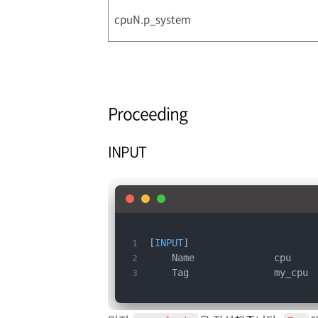
cpuN.p_system
Proceeding
INPUT
[
INPUT
]
    Name              cpu
    Tag               my_cpu