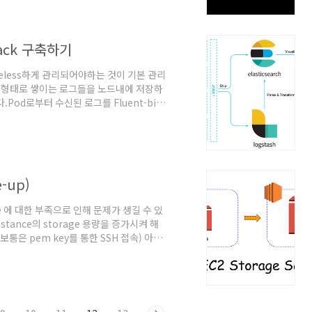
argeTo-Be : t3.2xlarge타입 비교
d수시간당 요..
tack 구축하기
teless하게 관리되어야하는 것이 기본 관리
의 형태로 쌓이는 로그들을 노드내에 저장하
Pod로부터 수신된 로그를 Fluent-bit
WS OpenSearch의 ElasticSearch
K Stack?ELF Stack ELK Stack은
 분석 프로세스를 지칭한다. 하지만 이 중
-up)
e 에 대한 부족으로 인해 문제가 생길 수 있
stance의 storage 용량을 증가시켜 해
보통은 pem key를 통한 SSH 접속) 아래
kNAME MAJ:MIN RM SIZE RO
/datanvme0n1 259:1 0 16G 0
0n1p128 2..