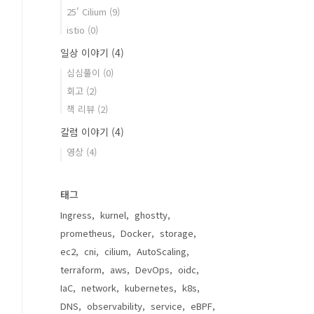
25' Cilium
(9)
istio
(0)
일상 이야기
(4)
심심풀이
(0)
회고
(2)
책 리뷰
(2)
칼럼 이야기
(4)
영상
(4)
태그
Ingress
kurnel
ghostty
prometheus
Docker
storage
ec2
cni
cilium
AutoScaling
terraform
aws
DevOps
oidc
IaC
network
kubernetes
k8s
DNS
observability
service
eBPF