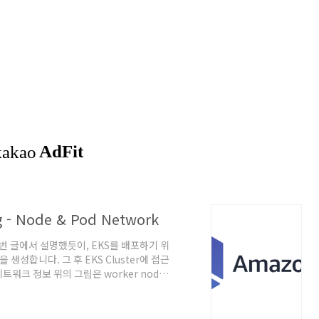
g - Node & Pod Network
번 글에서 설명했듯이, EKS를 배포하기 위
net을 생성합니다. 그 후 EKS Cluster에 접근
네트워크 정보 위의 그림은 worker node
ectl get po -o wide -A 해당 명
보겠습니다. kube-system 네임스페이스
있고 하나의 node에만 제외하고 coredns