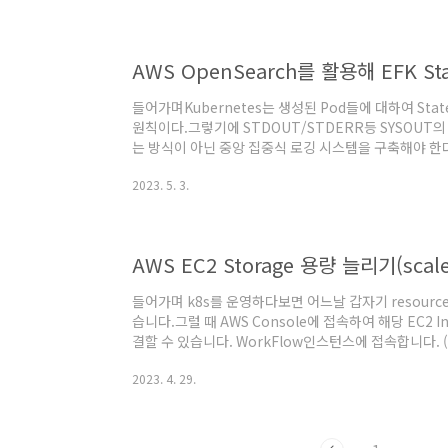
은 현재쓰고 있는 다음 크기의 EC2 였습니다.As-Is : t3.xl
vCPU*메모리(GiB)네트워크 성능(Gbps)***최대 Po
AWS OpenSearch를 활용해 EFK S
들어가며Kubernetes는 생성된 Pod들에 대하여 Sta
원칙이다.그렇기에 STDOUT/STDERR등 SYSOUT
는 방식이 아닌 중앙 집중식 로깅 시스템을 구축해야 한다.
를 통해 AWS Kinesis로 전송하고, 수신된 로그 데이터를 A
2023. 5. 3.
가 받게 되고 Kibana를 통해 시각화하게 된다.What Is EF
ElasticSearch + Logstash + Kibana의 로그
Logstash보다 fluent-bit이 쿠버네티스 환경에서 ..
AWS EC2 Storage 용량 늘리기(scale
들어가며 k8s를 운영하다보면 어느날 갑자기 resourc
습니다.그럴 때 AWS Console에 접속하여 해당 EC2 In
결할 수 있습니다. WorkFlow인스턴스에 접속합니다. (
의 명령어로 해당 노드의 파티션을 확인합니다.$ sudo lsbl
2023. 4. 29.
TYPE MOUNTPOINTnvme1n1 259:0 0 30G 0 disk 
disk└─nvme0n1p1 259:2 0 8G 0 part /└─nvme