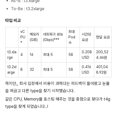
As-Is : t3.xlarge
To-Be : t3.2xlarge
타입 비교
vC
최대
메모리
네트워크 성능
시간당
PU
Pod
한달 요금
(GiB)
(Gbps)***
요금
*
수
t3.xla
0.208
200,52
4
16
최대 5
58
rge
USD
4.46원
t3.2xl
0.416
401,04
8
32
최대 5
58
arge
USD
8.92원
하지만,, 회사 입장에서 비용이 과하다는 피드백이 돌아왔고 눈물
을 머금고 다른 type을 찾기 시작했습니다.
같은 CPU, Memory를 호스팅 해주는 것을 중점으로 찾다가 t4g
type을 찾게 되었습니다..!