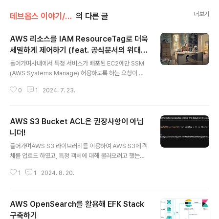
더보기
데브옵스 이야기/AWS
의 다른 글
AWS 리소스를 IAM ResourceTag로 더욱
세밀하게 제어하기 (feat. 공식문서의 위대
글 내용
함)
들어가며사내에서 특정 서비스가 배포된 EC2에만 SSM
(AWS Systems Manage) 허용하도록 하는 요청이 있
었습니다. 해당 요청의 대상 EC2에는 특정 Tag가 할당되
0
1
2024. 7. 23.
어 있었는데, Service: store 같은 방식으로 서비스의 내
용이 tag로 할당되어 있었습니다. 그렇기에 해결 방법은 2
가지로 구상해보았습니다.ec2 목록을 노출시킬 때 특정 T
AWS S3 Bucket ACL은 권장사항이 아닙
ag가 있는 EC2 목록을 노출시켜 그 EC2들에게만 SSM
접근을 허용한다.전체 EC2 목록을 노출시키고, 특정 Tag
니더!
글 내용
가 있는 EC2에만 SSM 접근을 허용한다.바로 1번 방법을
들어가며AWS S3 라이브러리를 이용하여 AWS S3에 객
시행해보자!1번의 방법이 가장 효율적으로 보였기에 바로
체를 업로드 하였고, 특정 객체에 대해 불러오려고 했는데
아래와 같이 IAM 권한을 할당했습니다.{ "Sid": "ec2De
AcceeDenied가 발생했습니다. 처음엔 해당 AWS S3
scribes", "Action": [ "ec..
1
1
2024. 8. 20.
Bucket에 get 권한이 없나? 싶어서 해당 권한을 설정해
주었는데도 해당 문제가 지속되었습니다. 원인은 owners
hipterraform으로 AWS S3 Bucket을 만들때 aws_s
AWS OpenSearch를 활용해 EFK Stack
3_bucket_ownership_controls 리소스를 설정했었습
니다.resource "aws_s3_bucket_ownership_cont
구축하기