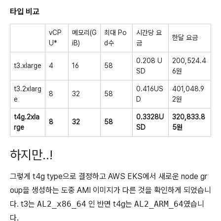
타입 비교
vCP
메모리(G
최대 Po
시간당 요
한달 요금
U*
iB)
d수
금
0.208 U
200,524.4
t3.xlarge
4
16
58
SD
6원
t3.2xlarg
0.416US
401,048.9
8
32
58
e
D
2원
t4g.2xla
0.3328U
320,833.8
8
32
58
rge
SD
5원
하지만..!
그렇게 t4g type으로 결정하고 AWS EKS에서 새로운 node gr
oup을 생성하는 도중 AMI 이미지가 다른 것을 확인하게 되었습니
다. t3는
AL2_x86_64
인 반면 t4g는
AL2_ARM_64
였습니
다.