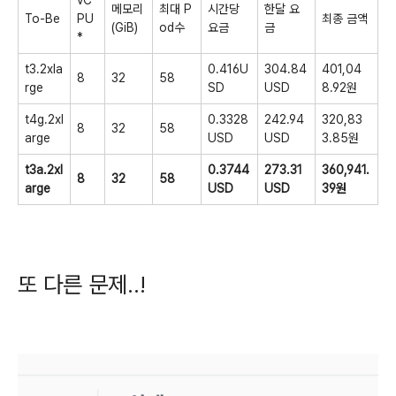
vC
메모리
최대 P
시간당
한달 요
To-Be
PU
최종 금액
(GiB)
od수
요금
금
*
t3.2xla
0.416U
304.84
401,04
8
32
58
rge
SD
USD
8.92원
t4g.2xl
0.3328
242.94
320,83
8
32
58
arge
USD
USD
3.85원
t3a.2xl
0.3744
273.31
360,941.
8
32
58
arge
USD
USD
39원
또 다른 문제..!