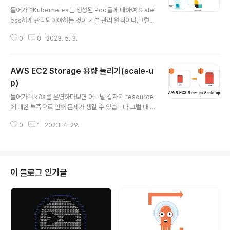
글 내용
rols" "ownership_controls_bucket_A" { bucket =
들어가며Kubernetes는 생성된 Pod들에 대하여 Statel
aws_s3_bucket.bucket.id rule { object_ownersh
ess하게 관리되어야하는 것이 기본 관리 원칙이다.그렇기
ip = "BucketOwne..
에 STDOUT/STDERR등 SYSOUT의 형태로 쌓이는 로
0
0
2023. 5. 3.
그들을 노드내에 저장하는 방식이 아닌 중앙 집중식 로깅
시스템을 구축해야 한다.Pod로부터 수신된 로그를 Fluen
t-bit를 통해 AWS Kinesis로 전송하고, 수신된 로그 데
AWS EC2 Storage 용량 늘리기(scale-u
이터를 AWS OpenSearch의 ElasticSearch가 받게
되고 Kibana를 통해 시각화하게 된다.What Is EFK Stac
p)
글 내용
k?ELF Stack ELK Stack은 ElasticSearch + Logsta
들어가며 k8s를 운영하다보면 어느날 갑자기 resource
sh + Kibana의 로그 분석 프로세스를 지칭한다. 하지만
에 대한 부족으로 인해 문제가 생길 수 있습니다.그럴 때 A
이 중 Logstash보다 fluent-bit이 쿠버네티스 환경에서
WS Console에 접속하여 해당 EC2 Instance의 stora
..
0
1
2023. 4. 29.
ge 용량을 증가시켜 해결할 수 있습니다. WorkFlow인스
턴스에 접속합니다. (보통은 pem key를 통한 SSH 접속)
아래의 명령어로 해당 노드의 파티션을 확인합니다.$ sud
o lsblkNAME MAJ:MIN RM SIZE RO TYPE MOUN
TPOINTnvme1n1 259:0 0 30G 0 disk /datanvme
이 블로그 인기글
0n1 259:1 0 16G 0 disk└─nvme0n1p1 259:2 0 8
G 0 part /└─nvme0n1p128 2..