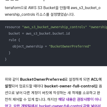
terraform으로 AWS S3 Bucket을 만들때 aws_s3_bucket_o
wnership_controls 리소스를 설정했었습니다.
resource 
"aws_s3_bucket_ownership_controls"
"ownershi
  bucket = aws_s3_bucket.bucket.id

  rule {

    object_ownership = 
"BucketOwnerPreferred"
  }

}
위와 같이
BucketOwnerPreferred
로 설정하게 되면
ACL이
설정
되어 업로드할 때마다
bucket-owner-full-control
을 옵
션으로 넣어 다른 계정이 버킷에 작성하는 새 객체를 소유하고 완
전히 제어할 수 있게 합니다. 하지만
해당 내용은 권장사항이 아니
었고, 모든 개발팀에서 bucket-owner-full-control 값을 넣어서