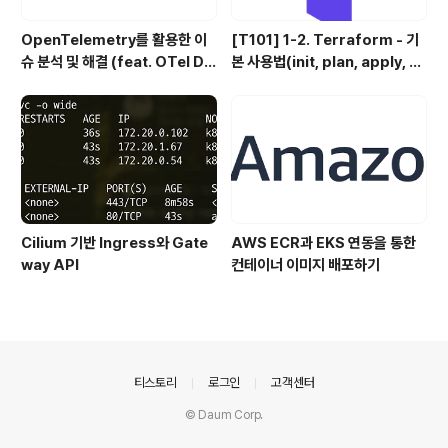
OpenTelemetry를 활용한 이
[T101] 1-2. Terraform - 기
슈 분석 및 해결 (feat. OTel De
본 사용법(init, plan, apply, d
mo)
estory)
Cilium 기반 Ingress와 Gate
AWS ECR과 EKS 연동을 통한
way API
컨테이너 이미지 배포하기
의안내
티스토리
로그인
고객센터
© Daum Corp.