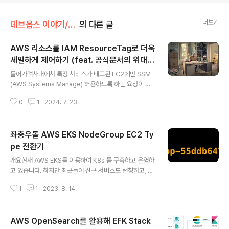
더보기
데브옵스 이야기/AWS
의 다른 글
AWS 리소스를 IAM ResourceTag로 더욱
세밀하게 제어하기 (feat. 공식문서의 위대
글 내용
함)
들어가며사내에서 특정 서비스가 배포된 EC2에만 SSM
(AWS Systems Manage) 허용하도록 하는 요청이 있
었습니다. 해당 요청의 대상 EC2에는 특정 Tag가 할당되
0
1
2024. 7. 23.
어 있었는데, Service: store 같은 방식으로 서비스의 내
용이 tag로 할당되어 있었습니다. 그렇기에 해결 방법은 2
가지로 구상해보았습니다.ec2 목록을 노출시킬 때 특정 T
좌충우돌 AWS EKS NodeGroup EC2 Ty
ag가 있는 EC2 목록을 노출시켜 그 EC2들에게만 SSM
접근을 허용한다.전체 EC2 목록을 노출시키고, 특정 Tag
pe 전환기
글 내용
가 있는 EC2에만 SSM 접근을 허용한다.바로 1번 방법을
개요현재 AWS EKS를 이용하여 K8s 를 구축하고 운영하
시행해보자!1번의 방법이 가장 효율적으로 보였기에 바로
고 있습니다. 하지만 최근들어 신규 서비스도 런칭하고, 배
아래와 같이 IAM 권한을 할당했습니다.{ "Sid": "ec2De
포해야 할 Pod 수도 늘어나고, 여러 가지 devops 관련 p
scribes", "Action": [ "ec..
1
1
2023. 8. 14.
od를 구축하고 싶어 프로젝트로 일정을 수립하고 진행하
고 있던 와중 Pod가 정상적으로 생성되지 않는 현상이 발
생했습니다..!찾아보니 EKS Workernode로 사용중인 E
AWS OpenSearch를 활용해 EFK Stack
C2 Instance 의 Memory 의 용량이 부족하여 Pod를