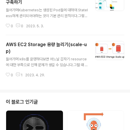
띄울 수 없었습니다. 적절한 EC2 Instance Type을 찾아
구축하기
글 내용
보자!제가 처음 고려했던 Type은 현재쓰고 있는 다음 크
들어가며Kubernetes는 생성된 Pod들에 대하여 Statel
기의 EC2 였습니다.As-Is : t3.xlargeTo-Be : t3.2xlar
ess하게 관리되어야하는 것이 기본 관리 원칙이다.그렇기
ge타입 비교 vCPU*메모리(GiB)네트워크 성능(Gbps)
에 STDOUT/STDERR등 SYSOUT의 형태로 쌓이는 로
***최대 Pod수시간당 요..
0
0
2023. 5. 3.
그들을 노드내에 저장하는 방식이 아닌 중앙 집중식 로깅
시스템을 구축해야 한다.Pod로부터 수신된 로그를 Fluen
t-bit를 통해 AWS Kinesis로 전송하고, 수신된 로그 데
AWS EC2 Storage 용량 늘리기(scale-u
이터를 AWS OpenSearch의 ElasticSearch가 받게
되고 Kibana를 통해 시각화하게 된다.What Is EFK Stac
p)
글 내용
k?ELF Stack ELK Stack은 ElasticSearch + Logsta
들어가며 k8s를 운영하다보면 어느날 갑자기 resource
sh + Kibana의 로그 분석 프로세스를 지칭한다. 하지만
에 대한 부족으로 인해 문제가 생길 수 있습니다.그럴 때 A
이 중 Logstash보다 fluent-bit이 쿠버네티스 환경에서
WS Console에 접속하여 해당 EC2 Instance의 stora
..
0
1
2023. 4. 29.
ge 용량을 증가시켜 해결할 수 있습니다. WorkFlow인스
턴스에 접속합니다. (보통은 pem key를 통한 SSH 접속)
아래의 명령어로 해당 노드의 파티션을 확인합니다.$ sud
o lsblkNAME MAJ:MIN RM SIZE RO TYPE MOUN
TPOINTnvme1n1 259:0 0 30G 0 disk /datanvme
이 블로그 인기글
0n1 259:1 0 16G 0 disk└─nvme0n1p1 259:2 0 8
G 0 part /└─nvme0n1p128 2..