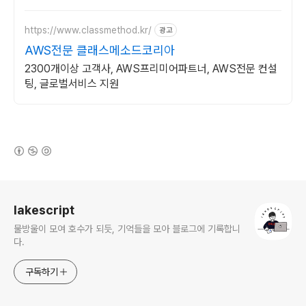
https://www.classmethod.kr/
광고
AWS전문 클래스메소드코리아
2300개이상 고객사, AWS프리미어파트너, AWS전문 컨설
팅, 글로벌서비스 지원
(새창열림)
로그 정보
lakescript
물방울이 모여 호수가 되듯, 기억들을 모아 블로그에 기록합니
다.
구독하기