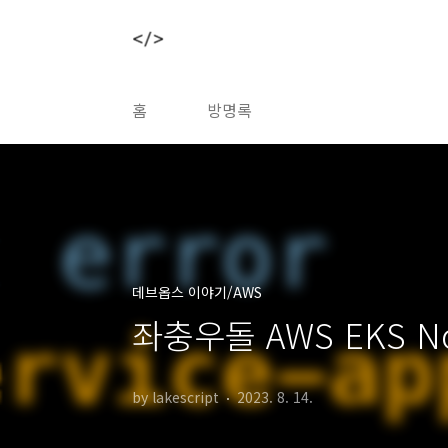
본문 바로가기
홈
방명록
데브옵스 이야기/AWS
좌충우돌 AWS EKS No
by lakescript
2023. 8. 14.