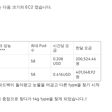
 다음 크기의 EC2 였습니다.
크 성능
최대 Pod
시간당 요
한달 요금
***
수
금
0.208
200,524.46
58
USD
원
401,048.92
58
0.416USD
원
피드백이 돌아왔고 눈물을 머금고 다른 type을 찾기 시작
 중점으로 찾다가 t4g type을 찾게 되었습니다..!