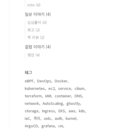
istio
(0)
일상 이야기
(4)
심심풀이
(0)
회고
(2)
책 리뷰
(2)
칼럼 이야기
(4)
영상
(4)
태그
eBPF
DevOps
Docker
kubernetes
ec2
service
cilium
terraform
IAM
container
DNS
network
AutoScaling
ghostty
storage
Ingress
EKS
aws
k8s
IaC
격리
oidc
auth
kurnel
ArgoCD
grafana
cni