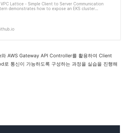
VPC Lattice - Simple Client to Server Communication
ttern demonstrates how to expose an EKS cluster
application to an internal consumer through Amazon
tice. Scenario With this solution we showcase how to
re Amazon VPC Lat
ithub.io
 AWS Gateway API Controller를 활용하여 Client
 Pod로 통신이 가능하도록 구성하는 과정을 실습을 진행해