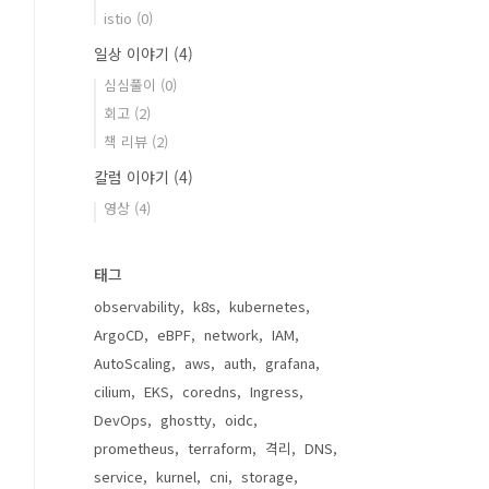
istio
(0)
일상 이야기
(4)
심심풀이
(0)
회고
(2)
책 리뷰
(2)
칼럼 이야기
(4)
영상
(4)
태그
observability
k8s
kubernetes
ArgoCD
eBPF
network
IAM
AutoScaling
aws
auth
grafana
cilium
EKS
coredns
Ingress
DevOps
ghostty
oidc
prometheus
terraform
격리
DNS
service
kurnel
cni
storage