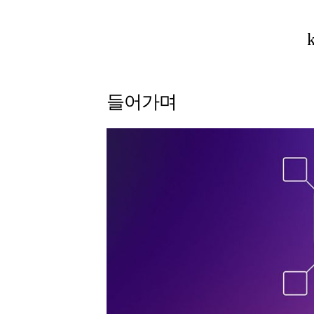
닝
er
 같이 nslookup 명령 수행
I를 사용하기 위한 요구사항
er의 동작 체크
인
들어가며