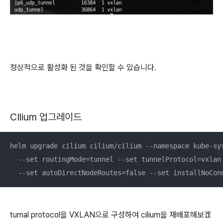
정상적으로 활성화 된 것을 확인할 수 있습니다.
CIlium 업그레이드
helm upgrade cilium cilium/cilium --namespace kube-sys
  --set routingMode=tunnel --set tunnelProtocol=vxlan 
  --set autoDirectNodeRoutes=false --set installNoCon
turnal protocol을 VXLAN으로 구성하여 cilium을 재배포해보겠