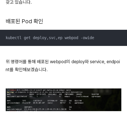
갖고 있습니다.
배포된 Pod 확인
kubectl get deploy,svc,ep webpod -owide
위 명령어를 통해 배포된 webpod의 deploy와 service, endpoi
nt를 확인해보겠습니다.