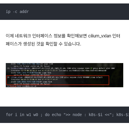
ip -c addr
이제 네트워크 인터페이스 정보를 확인해보면 cilium_vxlan 인터
페이스가 생성된 것을 확인할 수 있습니다.
for i in w1 w0 ; do echo ">> node : k8s-$i <<"; k8s-$