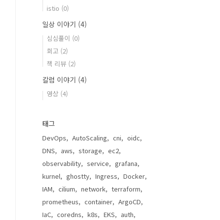
istio
(0)
일상 이야기
(4)
심심풀이
(0)
회고
(2)
책 리뷰
(2)
칼럼 이야기
(4)
영상
(4)
태그
DevOps
AutoScaling
cni
oidc
DNS
aws
storage
ec2
observability
service
grafana
kurnel
ghostty
Ingress
Docker
IAM
cilium
network
terraform
prometheus
container
ArgoCD
IaC
coredns
k8s
EKS
auth