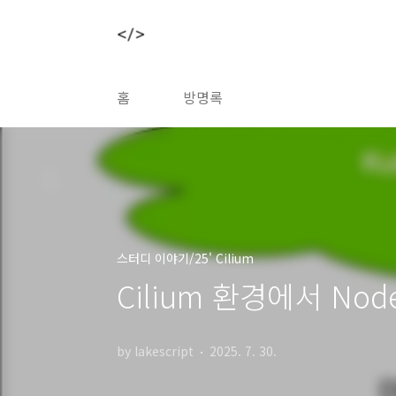
본문 바로가기
홈
방명록
스터디 이야기/25' Cilium
Cilium 환경에서 Nod
by lakescript
2025. 7. 30.