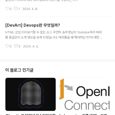
넓다폭이 좁다면 송수신 할 수 있는 최대 정보량이 적다 ->
스템입니다. 시스템은 아래의 애플리케이션 모델 중 두 개
대역폭이 좁다...
0
1
2024. 4. 8.
이상의 컴포넌트로 구성되어 있습니다. - 엔터프라이즈 애
플리케이션 - 마이크로 서비스 아키텍처 애플리케이션 -
모놀리식 아키텍처 애플리케이션 + 검색 엔진 이러한 시스
[DevArt] Devops란 무엇일까?
템들이 네트워크를 사용하여 컴포넌트 간의 기능을 통합
글 내용
데이터 전달 데이터를 전달하는 방법에는 두 가지가 있습
HTML 삽입 미리보기할 수 없는 소스 우연히 송주영님의 Youtube에서 테라
니다. - Remote API - MessageQueue Remote A
폼 중급강의 소개 영상을 보게 되었습니다. 테라폼을 왜 해야하는가?에 대한 접
PI 비교적 간단하게 개발할 수 있으며 사용자 요청에 즉각
근에서 Devops란 무엇이며 어떤 철학을 갖고 있는지에 대한 정리 부분이 있
응답하는 API에서 주로 사용하는 방식입니다. 서버 - 클라
0
0
2024. 4. 6.
었는데, 따로 정리하고 싶어 글로 적게 되었습니다. Devops란 5가지의 철학
이언트로 이루어진 간단한 구조이며 아래의 특징이 있습니
에 기반합니다. 문화 : Devops를 통해 하나의 (개발) 문화를 만들어 갑니다. 구
다. - 서버에 데이터를 ..
성 요소 - 사람(팀, 인원, 가치, 의사소통) - 일(프로세스, 방법론) - 서비스(서비
스의 가치, 성격) - 자원(H/W, S/W, 기술, 도구) - 시간 사람(팀)의 퍼포먼스를
어떻게 높여야 하는가? best practice를 어떻게 구성해야 하는가? 의사소통
이 블로그 인기글
을 어떻게 하는가? 기술을 어떻게 선정하는가? ->..