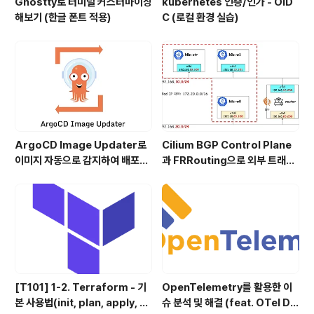
Ghostty로 터미널 커스터마이징
kubernetes 인증/인가 - OID
해보기 (한글 폰트 적용)
C (로컬 환경 실습)
ArgoCD Image Updater로
Cilium BGP Control Plane
이미지 자동으로 감지하여 배포하
과 FRRouting으로 외부 트래픽
기
처리
[T101] 1-2. Terraform - 기
OpenTelemetry를 활용한 이
본 사용법(init, plan, apply, d
슈 분석 및 해결 (feat. OTel De