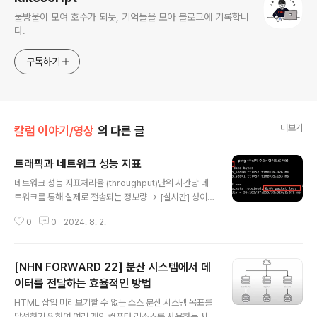
물방울이 모여 호수가 되듯, 기억들을 모아 블로그에 기록합니
다.
구독하기
더보기
칼럼 이야기/영상
의 다른 글
트래픽과 네트워크 성능 지표
글 내용
네트워크 성능 지표처리율 (throughput)단위 시간당 네
트워크를 통해 실제로 전송되는 정보량 -> [실시간] 성이
강조된 지표로 활용 단위bps(bit/s) : 초당 처리되는 bits
0
0
2024. 8. 2.
Mbps(Mbit/s) : 초당 처리되는 megabitsGbps(Gbi
t/s) : 초당 처리되는 gigabitspps(p/s) : 초당 처리되는
packets 대역폭(bandwidth)신호 처리 영역에서의 정의
[NHN FORWARD 22] 분산 시스템에서 데
주파수의 범위(signal processing)컴퓨팅 영역에서의
정의단위 시간동안 통신 매체를 통해 송수신할 수 있는 최
이터를 전달하는 효율적인 방법
글 내용
대 정보량즉, 정보를 주고 받을 폭 을 의미합니다.폭이 두껍
HTML 삽입 미리보기할 수 없는 소스 분산 시스템 목표를
다면 송수신 할 수 있는 최대 정보량이 많다 -> 대역폭이
달성하기 위하여 여러 개의 컴퓨터 리소스를 사용하는 시