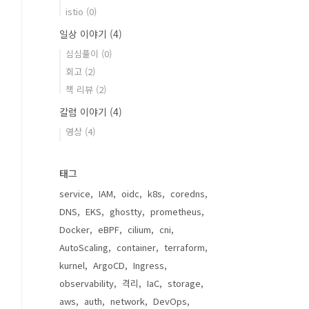
istio
(0)
일상 이야기
(4)
심심풀이
(0)
회고
(2)
책 리뷰
(2)
칼럼 이야기
(4)
영상
(4)
태그
service
IAM
oidc
k8s
coredns
DNS
EKS
ghostty
prometheus
Docker
eBPF
cilium
cni
AutoScaling
container
terraform
kurnel
ArgoCD
Ingress
observability
격리
IaC
storage
aws
auth
network
DevOps