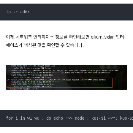
ip -c addr
이제 네트워크 인터페이스 정보를 확인해보면 cilium_vxlan 인터
페이스가 생성된 것을 확인할 수 있습니다.
for i in w1 w0 ; do echo ">> node : k8s-$i <<"; k8s-$