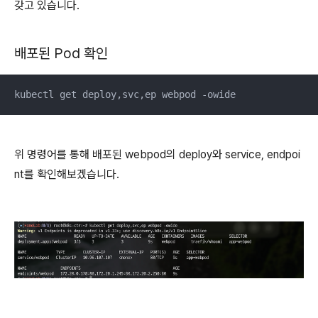
갖고 있습니다.
배포된 Pod 확인
kubectl get deploy,svc,ep webpod -owide
위 명령어를 통해 배포된 webpod의 deploy와 service, endpoi
nt를 확인해보겠습니다.