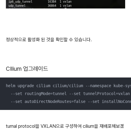
정상적으로 활성화 된 것을 확인할 수 있습니다.
CIlium 업그레이드
helm upgrade cilium cilium/cilium --namespace kube-sys
  --set routingMode=tunnel --set tunnelProtocol=vxlan 
  --set autoDirectNodeRoutes=false --set installNoCon
turnal protocol을 VXLAN으로 구성하여 cilium을 재배포해보겠