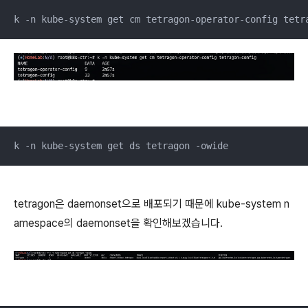
k -n kube-system get cm tetragon-operator-config tetr
k -n kube-system get ds tetragon -owide
tetragon은 daemonset으로 배포되기 때문에 kube-system n
amespace의 daemonset을 확인해보겠습니다.