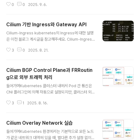
0
0
2025. 9. 6.
ometheus 쿼리를 통해 지표를 확인해보는 실습을 진행
해보도록 하겠습니다. 실습 환경 구성 - Kind로 K8s Clus
ter 구축kind config더보기kind: ClusterapiVersion:
Cilium 기반 Ingress와 Gateway API
kind.x-k8s.io/v1alpha4nodes:- role: control-pla
글 내용
ne extraPortMappings: - containerPort: 30000
Cilium-Ingress kubernetes의 Ingress에 대한 설명
hostPort: 30000 - containerPort: 30001 hostPor
은 이전 블로그 게시글을 참고해주세요. Cilium-Ingress
t: 30001 - containerPort: 3000..
이란?Cilium Ingress는 eBPF 기반 네트워킹과 Envoy
3
0
2025. 8. 21.
L7 Proxy를 결합하여 기존의 Ingress Controller와 다
른 방식으로 동작합니다. 특히, Source IP의 가시성을 유
지하고, 네트워크 정책(CiliumNetworkPolicy)의 통합,
Cilium BGP Control Plane과 FRRoutin
유연한 로드밸런서 모드, Host Network 모드 지원 등에
서 강점이 있습니다. 또한, CiliumNetworkPolicy을 통
g으로 외부 트래픽 처리
글 내용
해 Ingress 트래픽을 세세하게 제어할 수 있습니다. 설정
들어가며Kubernetes 클러스터 내에서 Pod 간 통신은
방법Cilium은 kubernetes Ingress 리소스를 `ingres
CNI 플러그인에 의해 자동으로 설정되지만, 클러스터 외부
sClassName: cil..
와의 통신 경로를 동적으로 구성하려면 추가적인 네트워크
3
1
2025. 8. 16.
연동이 필요합니다. 특히 BGP(Border Gateway Prot
ocol)를 활용하여 외부에서 클러스터 내 Pod/Service
네트워크로의 접근을 가능하게 만들 수 있습니다. Cilium
Cilium Overlay Network 실습
은 BGP Control Plane 기능을 통해 Kubernetes 노드
글 내용
의 Pod CIDR 등을 외부로 광고(advertise)할 수 있는
들어가며Kubernetes 환경에서는 기본적으로 모든 노드
기능을 제공합니다. 그러나 Cilium 자체는 BGP 피어로서
가 같은 네트워크 대역에 있을 때, 별다른 추가 설정 없이도