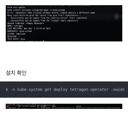
설치 확인
k -n kube-system get deploy tetragon-operator -owide