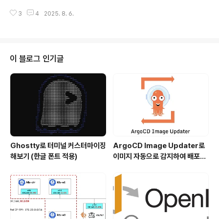
동작할 수 있지만, 클러스터 외부에 존재하는 router의 역
Pod 간 통신이 가능합니다.왜냐하면 Kubernetes가 각
할까지는 수행하지 않습니다. Cilium BGP Control Plan
3
4
2025. 8. 6.
Pod에 고유한 IP인 PodIP를 부여하고, 해당 IP들 간의 라
e의 구성 요소..
우팅을 자동으로 구성해주기 때문입니다. 이때 Pod 간 통
신은 ClusterIP(Service)를 거치지 않고 직접 Pod IP로
이루어집니다. 하지만 실제로 운영을 하다보면 모든 노드
들을 같은 subnet에 배치하기 어렵습니다.AWS EKS는
이 블로그 인기글
VPC CNI를 사용해 예외적인 구조를 가지므로 여기서는
논외로 합니다. 이러한 경우 기본적인 CNI로는 Pod간 통
신이 불가능합니다. 이번에 해본 실습은 Control Plane
노드(k8s-ctr)와 Worker..
Ghostty로 터미널 커스터마이징
ArgoCD Image Updater로
해보기 (한글 폰트 적용)
이미지 자동으로 감지하여 배포하
기