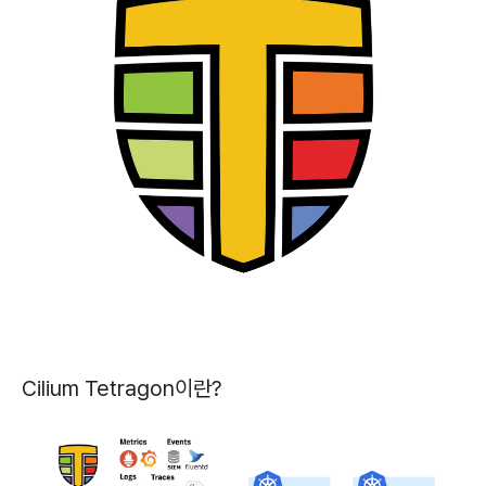
Cilium Tetragon이란?