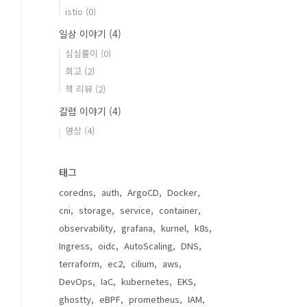
istio
(0)
일상 이야기
(4)
심심풀이
(0)
회고
(2)
책 리뷰
(2)
칼럼 이야기
(4)
영상
(4)
태그
coredns
auth
ArgoCD
Docker
cni
storage
service
container
observability
grafana
kurnel
k8s
Ingress
oidc
AutoScaling
DNS
terraform
ec2
cilium
aws
DevOps
IaC
kubernetes
EKS
ghostty
eBPF
prometheus
IAM