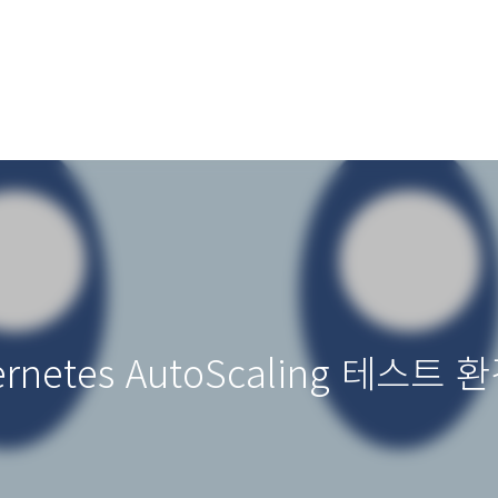
netes AutoScaling 테스트 