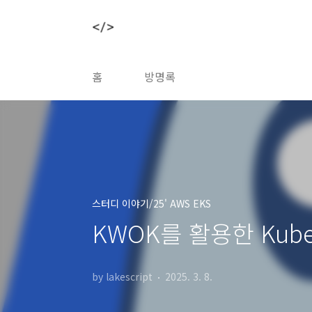
본문 바로가기
홈
방명록
스터디 이야기/25' AWS EKS
KWOK를 활용한 Kuber
by lakescript
2025. 3. 8.