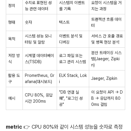
수치로 표현된 성
시스템의 이벤트
요청이 시스템을 거
정의
능 관련 데이터
를 기록
치는 과정
트랜잭션 흐름 데이
형태
숫자
텍스트
터
시스템 성능 모니
이벤트 분석 및
서비스 간 호출 경로
목적
터링 및 알람
디버깅
및 병목 현상 분석
분산 트레이싱 시스
저장 방
시계열 데이터베이
로그 파일 또는
템(Jaeger, Zipki
식
스(TSDB)
로그 관리 시스템
n)
활용 도
Prometheus, Gr
ELK Stack, Lok
Jaeger, Zipkin
구
afana(대시보드)
i
"DB 연결 실
이 요청이 API → D
CPU 80%, 응답
예시
패", "로그인 성
B → 응답까지 80
시간 200ms
공"
0ms 걸림
metric
👉 CPU 80%와 같이
시스템 성능을 숫자로 측정