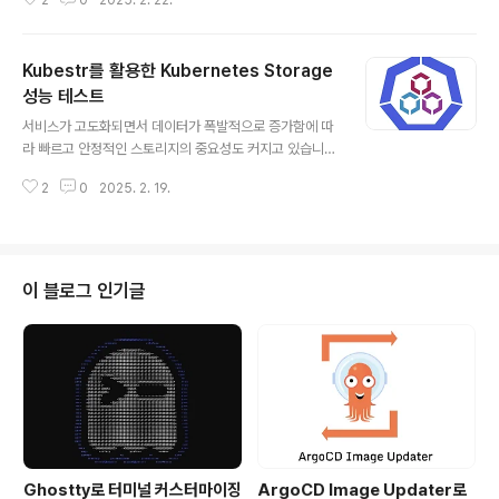
2
0
2025. 2. 22.
도 있는데요. 이를 위해 Kubernetes에서는 VolumeSn
apshot을 통해 PVC의 특정 시점 데이터를 백업할 수 있
고, SnapScheduler를 사용하면 주기적으로 자동으로
Kubestr를 활용한 Kubernetes Storage
백업할 수도 있습니다. VolumeSnapshotVolumeSna
pshot은 Kubernetes에서 PersistentVolumeClaim
성능 테스트
글 내용
(PVC)의 특정 시점의 상태를 캡처하는 기능으로, 이를 통
서비스가 고도화되면서 데이터가 폭발적으로 증가함에 따
해 데이터를 백업하거나 복구할 수 있습니다. VolumeSn
라 빠르고 안정적인 스토리지의 중요성도 커지고 있습니
apshotClass다양한 스토리지 백엔드에 대한 스냅샷 생
다. 하지만 다양한 스토리지 옵션 중에서 어떤 스토리지가
성 정책을 정의합니다. apiV..
2
0
2025. 2. 19.
가장 적합한지, 성능이 제대로 나오는지 판단하는 것은 쉽
지 않습니다. 특히 Kubernetes 환경에서는 AWS EBS,
Ceph, NFS, Local PV 등 여러 스토리지 옵션이 제공되
지만 이들이 올바르게 설정되었는지 또는 원하는 성능을
제공하는지 확인하는 것이 중요합니다. 이번 글에서는 스
이 블로그 인기글
토리지 개념과 주요 성능 지표, 그리고 Kubestr를 이용한
성능 테스트 방법을 다뤄보겠습니다.StorageStorage
란?Storage는 데이터를 저장하는 모든 장치나 매체를 의
미합니다. 특히 데이터를 영구적으로 보관할 수 있고, 전원
이 꺼져도 데이터가..
Ghostty로 터미널 커스터마이징
ArgoCD Image Updater로