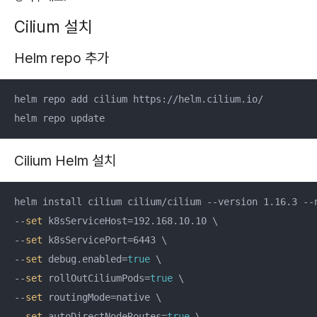
Cilium 설치
Helm repo 추가
helm repo add cilium https://helm.cilium.io/

helm repo update
Cilium Helm 설치
helm install cilium cilium/cilium --version 1.16.3 --n
--
set
 k8sServiceHost=192.168.10.10 \

--
set
 k8sServicePort=6443 \

--
set
 debug.enabled=
true
 \

--
set
 rollOutCiliumPods=
true
 \

--
set
 routingMode=native \

--
set
 autoDirectNodeRoutes=
true
 \
