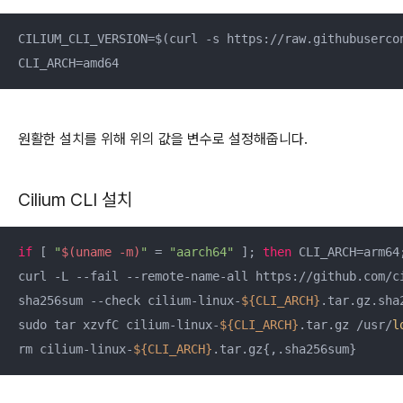
CILIUM_CLI_VERSION=$(curl -s https://raw.githubusercon
CLI_ARCH=amd64
원활한 설치를 위해 위의 값을 변수로 설정해줍니다.
Cilium CLI 설치
if
 [ 
"
$(uname -m)
"
 = 
"aarch64"
 ]; 
then
 CLI_ARCH=arm64
curl -L --fail --remote-name-all https://github.com/c
sha256sum --check cilium-linux-
${CLI_ARCH}
.tar.gz.sha2
sudo tar xzvfC cilium-linux-
${CLI_ARCH}
.tar.gz /usr/
l
rm cilium-linux-
${CLI_ARCH}
.tar.gz{,.sha256sum}