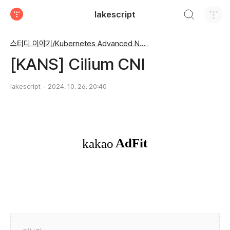
검색하기
lakescript
티스토리
스터디 이야기/Kubernetes Advanced Networking Study
[KANS] Cilium CNI
lakescript
2024. 10. 26. 20:40