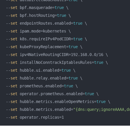
--
set
 bpf.masquerade=
true
 \

--
set
 bpf.hostRouting=
true
 \

--
set
 endpointRoutes.enabled=
true
 \

--
set
 ipam.mode=kubernetes \

--
set
 k8s.requireIPv4PodCIDR=
true
 \

--
set
 kubeProxyReplacement=
true
 \

--
set
 ipv4NativeRoutingCIDR=192.168.0.0/16 \

--
set
 installNoConntrackIptablesRules=
true
 \

--
set
 hubble.ui.enabled=
true
 \

--
set
 hubble.relay.enabled=
true
 \

--
set
 prometheus.enabled=
true
 \

--
set
 operator.prometheus.enabled=
true
 \

--
set
 hubble.metrics.enableOpenMetrics=
true
 \

--
set
 hubble.metrics.enabled=
"{dns:query;ignoreAAAA,d
--
set
 operator.replicas=1