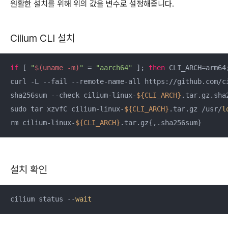
원활한 설치를 위해 위의 값을 변수로 설정해줍니다.
Cilium CLI 설치
if
 [ 
"
$(uname -m)
"
 = 
"aarch64"
 ]; 
then
 CLI_ARCH=arm64
curl -L --fail --remote-name-all https://github.com/c
sha256sum --check cilium-linux-
${CLI_ARCH}
.tar.gz.sha2
sudo tar xzvfC cilium-linux-
${CLI_ARCH}
.tar.gz /usr/
l
rm cilium-linux-
${CLI_ARCH}
.tar.gz{,.sha256sum}
설치 확인
cilium status --
wait