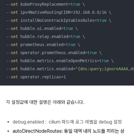
--
set
 kubeProxyReplacement=
true
 \

--
set
 ipv4NativeRoutingCIDR=192.168.0.0/16 \

--
set
 installNoConntrackIptablesRules=
true
 \

--
set
 hubble.ui.enabled=
true
 \

--
set
 hubble.relay.enabled=
true
 \

--
set
 prometheus.enabled=
true
 \

--
set
 operator.prometheus.enabled=
true
 \

--
set
 hubble.metrics.enableOpenMetrics=
true
 \

--
set
 hubble.metrics.enabled=
"{dns:query;ignoreAAAA,d
--
set
 operator.replicas=1
각 설정값에 대한 설명은 아래와 같습니다.
debug.enabled : cilium 파드에 로그 레벨을 debug 설정
autoDirectNodeRoutes: 동일 대역 내의 노드들 끼리는 상