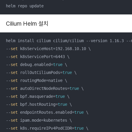
helm repo update
Cilium Helm 설치
helm install cilium cilium/cilium --version 1.16.3 --n
--
set
 k8sServiceHost=192.168.10.10 \

--
set
 k8sServicePort=6443 \

--
set
 debug.enabled=
true
 \

--
set
 rollOutCiliumPods=
true
 \

--
set
 routingMode=native \

--
set
 autoDirectNodeRoutes=
true
 \

--
set
 bpf.masquerade=
true
 \

--
set
 bpf.hostRouting=
true
 \

--
set
 endpointRoutes.enabled=
true
 \

--
set
 ipam.mode=kubernetes \

--
set
 k8s.requireIPv4PodCIDR=
true
 \
