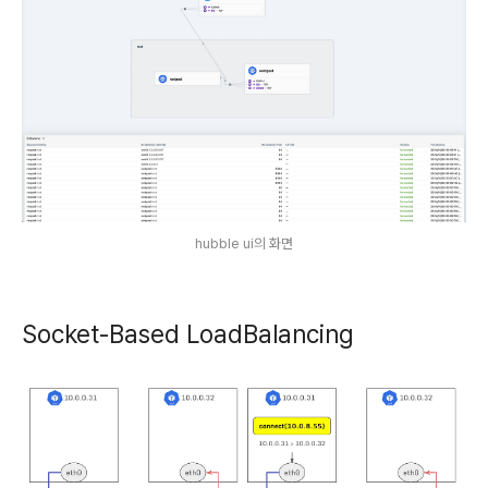
hubble ui의 화면
Socket-Based LoadBalancing