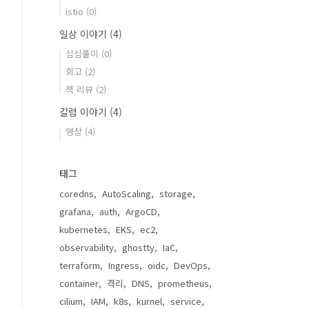
istio
(0)
일상 이야기
(4)
심심풀이
(0)
회고
(2)
책 리뷰
(2)
칼럼 이야기
(4)
영상
(4)
태그
coredns
AutoScaling
storage
grafana
auth
ArgoCD
kubernetes
EKS
ec2
observability
ghostty
IaC
terraform
Ingress
oidc
DevOps
container
격리
DNS
prometheus
cilium
IAM
k8s
kurnel
service