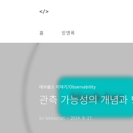
본문 바로가기
홈
방명록
데브옵스 이야기/Observability
관측 가능성의 개념과
by lakescript
2024. 8. 17.