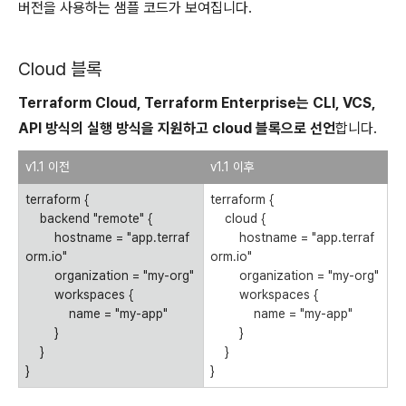
버전을 사용하는 샘플 코드가 보여집니다.
Cloud 블록
Terraform Cloud, Terraform Enterprise는 CLI, VCS,
API 방식의 실행 방식을 지원하고 cloud 블록으로 선언
합니다.
v1.1 이전
v1.1 이후
terraform {
terraform {
backend "remote" {
cloud {
hostname = "app.terraf
hostname = "app.terraf
orm.io"
orm.io"
organization = "my-org"
organization = "my-org"
workspaces {
workspaces {
name = "my-app"
name = "my-app"
}
}
}
}
}
}