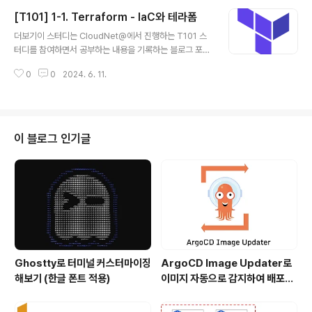
므로 커맨드 목록을 확인하고 사용하는 법을 익히는 것이
[T101] 1-1. Terraform - IaC와 테라폼
좋습니다. terraform command 실행 시 기본 출력 내
글 내용
용$ terraformUsage: terraform [global options]
더보기이 스터디는 CloudNet@에서 진행하는 T101 스
[args]The available commands for execution ar
터디를 참여하면서 공부하는 내용을 기록하는 블로그 포스
e listed below.The primary workflow command
팅입니다.CloudNet@에서 제공해주는 자료들과 테라폼
s are given first, followed byless comm..
0
0
2024. 6. 11.
으로 시작하는 IaC 를 바탕으로 작성되었습니다. Iac와 테
라폼코등형 인프라(IaC)는 말 그대로 '코드로서의 인프
라'입니다. 인프라가 코드로 표현되고, 코드가 인프라를 설
명한다는 의미로 UI나 Command를 이용한 수동 조작이
아닌 Code로 관리합니다. 인프라 자동화의 성숙도 변화
이 블로그 인기글
인프라 운영이 물리적인 자체 데이터 센터 같은 온프레미
스 환경부터 클라우드 환경에 이르기까지 형태가 변화하면
서 운영하는 방식도 지속적으로 바뀌고 있습니다. 보통 인
프라 관련 모든 정보와 구성 방법, 변경 방법, 기존 아키텍
처에 대한 내용등을 엑셀과 같..
Ghostty로 터미널 커스터마이징
ArgoCD Image Updater로
해보기 (한글 폰트 적용)
이미지 자동으로 감지하여 배포하
기