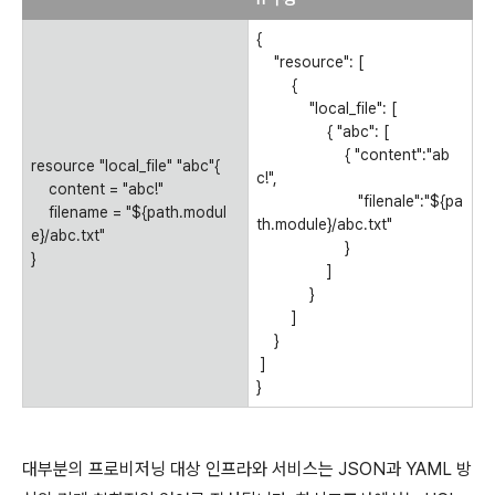
{
"resource": [
{
"local_file": [
{ "abc": [
{ "content":"ab
resource "local_file" "abc"{
c!",
content = "abc!"
"filenale":"${pa
filename = "${path.modul
th.module}/abc.txt"
e}/abc.txt"
}
}
]
}
]
}
]
}
대부분의 프로비저닝 대상 인프라와 서비스는 JSON과 YAML 방