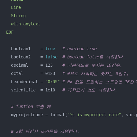
  Line

  String

  with anytext

EOF
  boolean1    = 
true
# boolean true
  boolean2    = 
false
# boolean false를 지원한다.
  deciaml     = 123    
# 기본적으로 숫자는 10진수,
  octal       = 0123   
# 0으로 시작하는 숫자는 8진수,
  hexadecimal = 
"0xD5"
# 0x 값을 포함하는 스트링은 16진
  scientific  = 1e10   
# 과학표기 법도 지원한다.
# funtion 호출 예
  myprojectname = format(
"%s is myproject name"
, var.
# 3항 연산자 조건문을 지원한다.