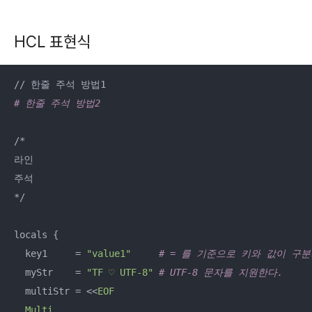
HCL 표현식
# 한줄 주석 방법2
/*

라인

주석

*/

locals {

  key1     = 
"value1"
# = 를 기준으로 키와 값이 구
  myStr    = 
"TF ♡ UTF-8"
# UTF-8 문자를 지원한다.
  multiStr = <<
EOF

  Multi
