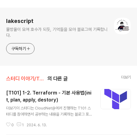
로그 정보
lakescript
물방울이 모여 호수가 되듯, 기억들을 모아 블로그에 기록합니
다.
구독하기
더보기
스터디 이야기/Terraform
의 다른 글
[T101] 1-2. Terraform - 기본 사용법(ini
t, plan, apply, destory)
글 내용
더보기이 스터디는 CloudNet@에서 진행하는 T101 스
터디를 참여하면서 공부하는 내용을 기록하는 블로그 포스
팅입니다.CloudNet@에서 제공해주는 자료들과 테라폼
0
1
2024. 6. 13.
으로 시작하는 IaC 를 바탕으로 작성되었습니다. 주요 커
맨드테라폼 버전이 변경되면서 추가되거나 삭제될 수 있으