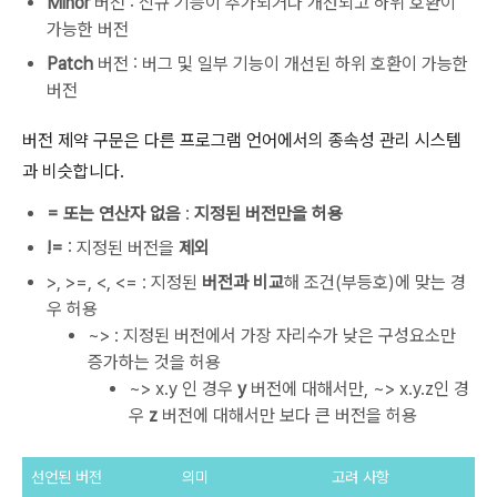
Minor
버전 : 신규 기능이 추가되거나 개선되고 하위 호환이
가능한 버전
Patch
버전 : 버그 및 일부 기능이 개선된 하위 호환이 가능한
버전
버전 제약 구문은 다른 프로그램 언어에서의 종속성 관리 시스템
과 비슷합니다.
= 또는 연산자 없음
:
지정된 버전만을 허용
!=
: 지정된 버전을
제외
>, >=, <, <= : 지정된
버전과 비교
해 조건(부등호)에 맞는 경
우 허용
~> : 지정된 버전에서 가장 자리수가 낮은 구성요소만
증가하는 것을 허용
~> x.y 인 경우
y
버전에 대해서만, ~> x.y.z인 경
우
z
버전에 대해서만 보다 큰 버전을 허용
선언된 버전
의미
고려 사항