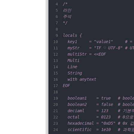
/*
라인
주석
*/
locals {
  key1     = "value1"   
  myStr    = "TF ♡ UTF-8" 
  multiStr = <<EOF
  Multi
  Line
  String
  with anytext
EOF
  boolean1    = true   # bool
  boolean2    = false  # bo
  deciaml     = 123    # 
  octal       = 0123   #
  hexadecimal = "0xD5" #
  scientific  = 1e10   #