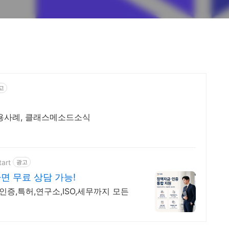
고
이용사례, 클래스메소드소식
art
광고
면 무료 상담 가능!
증,특허,연구소,ISO,세무까지 모든