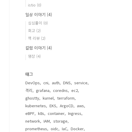
istio
(0)
일상 이야기
(4)
심심풀이
(0)
회고
(2)
책 리뷰
(2)
칼럼 이야기
(4)
영상
(4)
태그
DevOps
cni
auth
DNS
service
격리
grafana
coredns
ec2
ghostty
kurnel
terraform
kubernetes
EKS
ArgoCD
aws
eBPF
k8s
container
Ingress
network
IAM
storage
prometheus
oidc
IaC
Docker