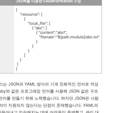
JSON을 이용
한 CloudFormation 구성
{
"resource": [
{
"local_file": [
{ "abc": [
{ "content":"abc!",
"filenale":"${path.module}/abc.txt"
}
]
}
]
}
]
}
는 JSON과 YAML 방식의 기계 친화적인 언어로 작성
uby와 같은 프로그래밍 언어를 사용해 JSON 같은 구조
언어를 만들기 위해 노력했습니다. 하지만 JSON은 사람
이 지원되지 않는다는 단점이 존재했습니다. YAML의
만들어내고 익숙해지는 데에 어려움이 존재했고, 관리 대