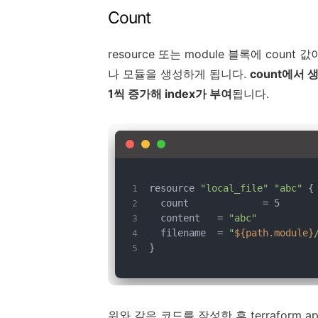
Count
resource 또는 module 블록에 cou
나 모듈을 생성하게 됩니다.
count에서 
1씩 증가해 index가 부여
됩니다.
resource 
"local_file"
"abc"
 {
  count		 = 5
  content	 = 
"abc"
  filename	 = 
"
${path.module}
}
위와 같은 코드를 작성한 후 terraform a