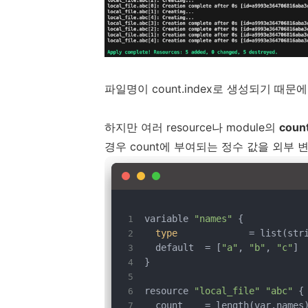
파일명이 count.index로 생성되기 때
하지만 여러 resource나 module의
cou
경우 count에 부여되는 정수 값을 외부
variable 
"names"
 {
type
	 	= list(str
  default 	= [
"a"
, 
"b"
, 
"c"
]
}
resource 
"local_file"
"abc"
 {
  count 	= length(var.names