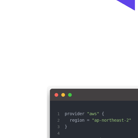
provider 
"aws"
 {
  region = 
"ap-northeast-2"
}