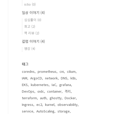
istio
(0)
일상 이야기
(4)
심심풀이
(0)
회고
(2)
책 리뷰
(2)
칼럼 이야기
(4)
영상
(4)
태그
coredns
prometheus
cni
cilium
IAM
ArgoCD
network
DNS
k8s
EKS
kubernetes
IaC
grafana
DevOps
oidc
container
격리
terraform
auth
ghostty
Docker
Ingress
ec2
kurnel
observability
service
AutoScaling
storage