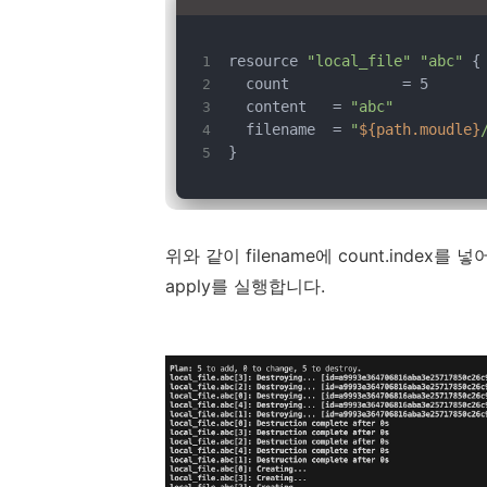
resource 
"local_file"
"abc"
 {
  count		 = 5
  content	 = 
"abc"
  filename	 = 
"
${path.moudle}
}
위와 같이 filename에 count.index
apply를 실행합니다.