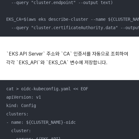
  --query "cluster.endpoint" --output text)

EKS_CA=$(aws eks describe-cluster --name ${CLUSTER_NAM
  --query "cluster.certificateAuthority.data" --outpu
`EKS API Server` 주소와 `CA` 인증서를 자동으로 조회하여
각각 `EKS_API`와 `EKS_CA` 변수에 저장합니다.
cat > oidc-kubeconfig.yaml << EOF

apiVersion: v1

kind: Config

clusters:

- name: ${CLUSTER_NAME}-oidc

  cluster:
