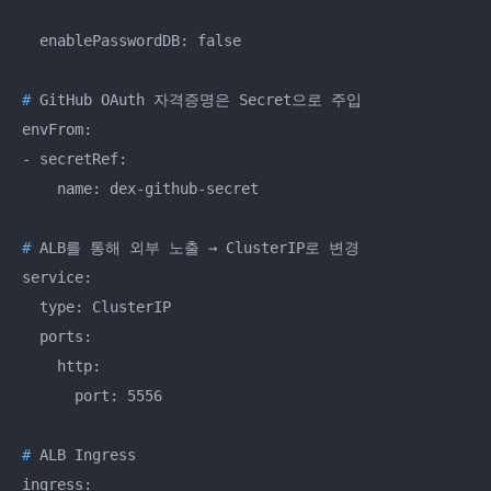
#
 GitHub OAuth 자격증명은 Secret으로 주입
envFrom:

- secretRef:

#
 ALB를 통해 외부 노출 → ClusterIP로 변경
service:

  type: ClusterIP

  ports:

    http:

#
 ALB Ingress
ingress:
