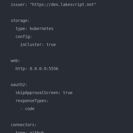
  issuer: "https://dex.lakescript.net"

  storage:

    type: kubernetes

    config:

      inCluster: true

  web:

    http: 0.0.0.0:5556

  oauth2:

    skipApprovalScreen: true

    responseTypes:

      - code

  connectors:

  - type: github
