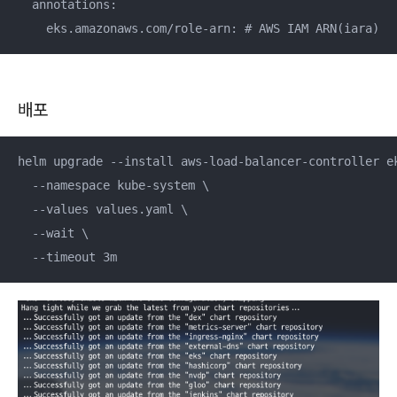
  annotations:

    eks.amazonaws.com/role-arn: # AWS IAM ARN(iara)
배포
helm upgrade --install aws-load-balancer-controller ek
  --namespace kube-system \

  --values values.yaml \

  --wait \

  --timeout 3m