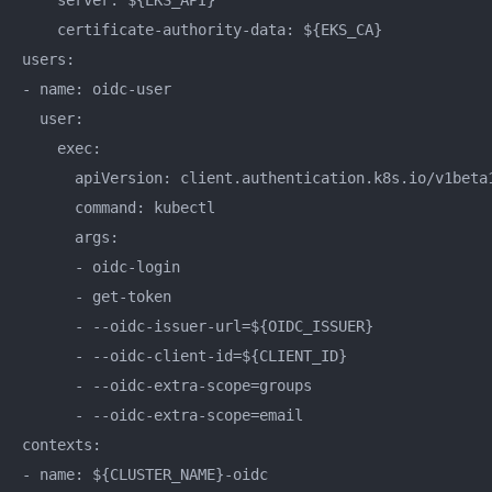
    server: ${EKS_API}

    certificate-authority-data: ${EKS_CA}

users:

- name: oidc-user

  user:

    exec:

      apiVersion: client.authentication.k8s.io/v1beta1
      command: kubectl

      args:

      - oidc-login

      - get-token

      - --oidc-issuer-url=${OIDC_ISSUER}

      - --oidc-client-id=${CLIENT_ID}

      - --oidc-extra-scope=groups

      - --oidc-extra-scope=email

contexts:

- name: ${CLUSTER_NAME}-oidc
