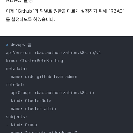
RBAC 설정
이제 `Github`의 팀별로 권한을 다르게 설정하기 위해 `RBAC`
를 설정하도록 하겠습니다.
#
 devops 팀
apiVersion: rbac.authorization.k8s.io/v1

kind: ClusterRoleBinding

metadata:

  name: oidc-github-team-admin

roleRef:

  apiGroup: rbac.authorization.k8s.io

  kind: ClusterRole

  name: cluster-admin

subjects:

- kind: Group

  name: "oidc:eks-oidc:devops"
