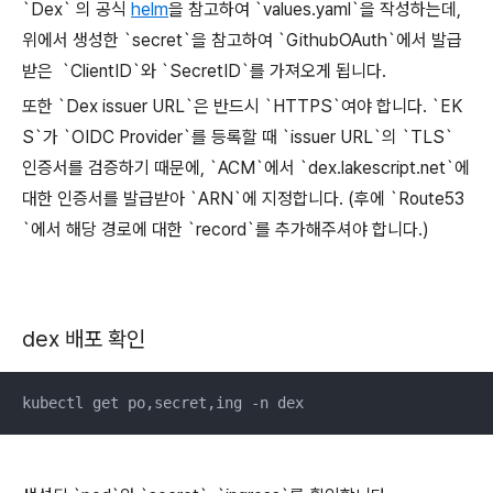
`Dex` 의 공식
helm
을 참고하여 `values.yaml`을 작성하는데,
위에서 생성한 `secret`을 참고하여 `GithubOAuth`에서 발급
받은 `ClientID`와 `SecretID`를 가져오게 됩니다.
또한 `Dex issuer URL`은 반드시 `HTTPS`여야 합니다. `EK
S`가 `OIDC Provider`를 등록할 때 `issuer URL`의 `TLS`
인증서를 검증하기 때문에, `ACM`에서 `dex.lakescript.net`에
대한 인증서를 발급받아 `ARN`에 지정합니다. (후에 `Route53
`에서 해당 경로에 대한 `record`를 추가해주셔야 합니다.)
dex 배포 확인
kubectl get po,secret,ing -n dex