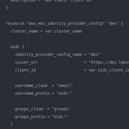
  description = "Dex static client ID"

}

resource "aws_eks_identity_provider_config" "dex" {

  cluster_name = var.cluster_name

  oidc {

    identity_provider_config_name = "dex"

    issuer_url                    = "https://dex.lakes
    client_id                     = var.oidc_client_id
    username_claim  = "email"

    username_prefix = "oidc:"

    groups_claim  = "groups"

    groups_prefix = "oidc:"

  }
