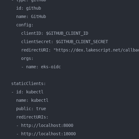
    id: github

    name: GitHub

    config:

      clientID: $GITHUB_CLIENT_ID

      clientSecret: $GITHUB_CLIENT_SECRET

      redirectURI: "https://dex.lakescript.net/callbac
      orgs:

      - name: eks-oidc

  staticClients:

  - id: kubectl

    name: kubectl

    public: true

    redirectURIs:

    - http://localhost:8000

    - http://localhost:18000
