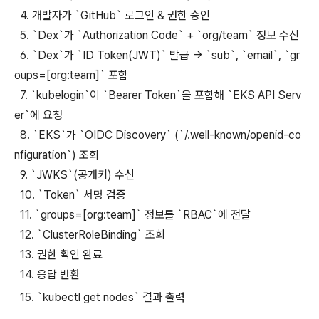
4. 개발자가 `GitHub` 로그인 & 권한 승인
5. `Dex`가 `Authorization Code` + `org/team` 정보 수신
6. `Dex`가 `ID Token(JWT)` 발급 -> `sub`, `email`, `gr
oups=[org:team]` 포함
7. `kubelogin`이 `Bearer Token`을 포함해 `EKS API Serv
er`에 요청
8. `EKS`가 `OIDC Discovery` (`/.well-known/openid-co
nfiguration`) 조회
9. `JWKS`(공개키) 수신
10. `Token` 서명 검증
11. `groups=[org:team]` 정보를 `RBAC`에 전달
12. `ClusterRoleBinding` 조회
13. 권한 확인 완료
14. 응답 반환
15. `kubectl get nodes` 결과 출력