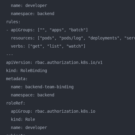
  name: developer

  namespace: backend

rules:

- apiGroups: ["", "apps", "batch"]

  resources: ["pods", "pods/log", "deployments", "serv
  verbs: ["get", "list", "watch"]

---

apiVersion: rbac.authorization.k8s.io/v1

kind: RoleBinding

metadata:

  name: backend-team-binding

  namespace: backend

roleRef:

  apiGroup: rbac.authorization.k8s.io

  kind: Role

  name: developer
