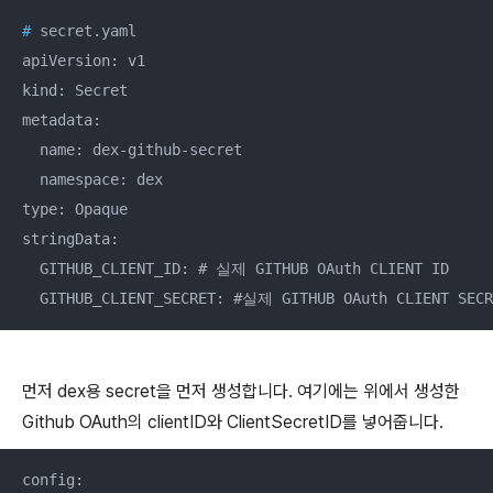
#
 secret.yaml
apiVersion: v1

kind: Secret

metadata:

  name: dex-github-secret

  namespace: dex

type: Opaque

stringData:

  GITHUB_CLIENT_ID: # 실제 GITHUB OAuth CLIENT ID

  GITHUB_CLIENT_SECRET: #실제 GITHUB OAuth CLIENT SECR
먼저 dex용 secret을 먼저 생성합니다. 여기에는 위에서 생성한
Github OAuth의 clientID와 ClientSecretID를 넣어줍니다.
config:
