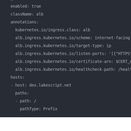
  enabled: true

  className: alb

  annotations:

    kubernetes.io/ingress.class: alb

    alb.ingress.kubernetes.io/scheme: internet-facing

    alb.ingress.kubernetes.io/target-type: ip

    alb.ingress.kubernetes.io/listen-ports: '[{"HTTPS"
    alb.ingress.kubernetes.io/certificate-arn: $CERT_A
    alb.ingress.kubernetes.io/healthcheck-path: /healt
  hosts:

  - host: dex.lakescript.net

    paths:

    - path: /

      pathType: Prefix