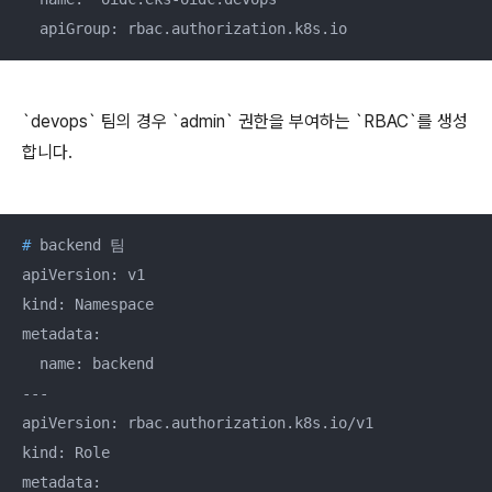
  apiGroup: rbac.authorization.k8s.io
`devops` 팀의 경우 `admin` 권한을 부여하는 `RBAC`를 생성
합니다.
#
 backend 팀
apiVersion: v1

kind: Namespace

metadata:

  name: backend

---

apiVersion: rbac.authorization.k8s.io/v1

kind: Role

metadata:
