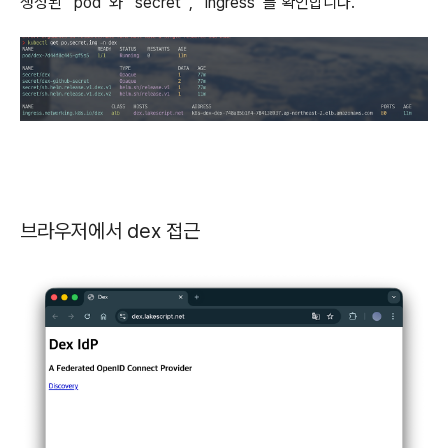
생성된 `pod`와 `secret`, `ingress`를 확인합니다.
브라우저에서 dex 접근