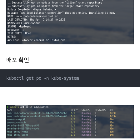
배포 확인
kubectl get po -n kube-system