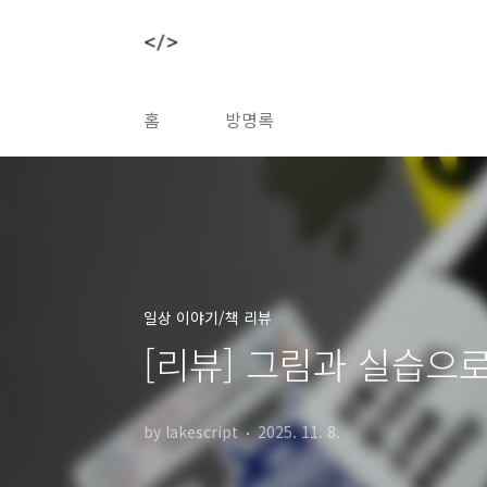
본문 바로가기
홈
방명록
일상 이야기/책 리뷰
[리뷰] 그림과 실습으
by lakescript
2025. 11. 8.