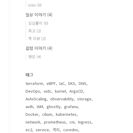
istio
(0)
일상 이야기
(4)
심심풀이
(0)
회고
(2)
책 리뷰
(2)
칼럼 이야기
(4)
영상
(4)
태그
terraform
eBPF
IaC
EKS
DNS
DevOps
oidc
kurnel
ArgoCD
AutoScaling
observability
storage
auth
IAM
ghostty
grafana
Docker
cilium
kubernetes
network
prometheus
cni
Ingress
ec2
service
격리
coredns