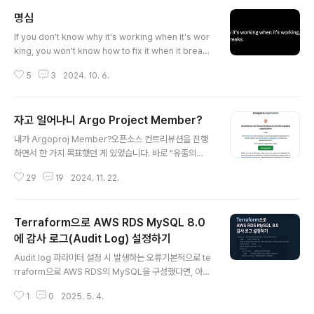
명심
글 내용
If you don't know why it's working when it's wor
king, you won't know how to fix it when it break
s. 작동 중인데 왜 작동하는지 모르면 고장이 났을 때 어떻
5
3
2024. 10. 6.
게 해결해야 할지 알 수 없습니다.
자고 일어나니 Argo Project Member?
글 내용
내가 Argoproj Member?오픈소스 컨트리뷰션을 진행
하면서 한 가지 목표했던 게 있었습니다. 바로 "유종의
미"를 거두자는것인데, 그것이 저에겐 Argoproj의 Mem
29
19
2024. 11. 22.
ber가 되는 것이었습니다. 지난번 작성한 첫 번째 기여에
관한 글에 이어서 docs나 feature 등 더 많은 기여를 하
였고, ArgoCD 뿐 아니라 workflow, helm 등 다양한 A
Terraform으로 AWS RDS MySQL 8.0
rgoproj에 기여하였습니다. 제가 이 글을 쓰는 이유는 저
처럼 오픈소스 기여가 어렵고, 막연하다고 생각하는 사람
에 감사 로그(Audit Log) 설정하기
글 내용
이 이 글을 보고 용기 및 노하우를 얻으셔서 더 많은 사람들
Audit log 파라미터 설정 시 발생하는 오류기본적으로 te
이 오픈소스에 기여했으면 하는 바람으로 작성했습니
rraform으로 AWS RDS의 MySQL을 구성했다면, 아래
다. member가 되는 법은 뭘까?오픈소스 프로젝트에 따
와 같이 감시 로그(audit_log)를 설정합니다.# 감사 로그
라 다르지만, Argoproj는 Member가 되기 위한 조건..
1
0
2025. 5. 4.
이벤트 설정parameter { name = "server_audit_ev
ents" value = "CONNECT,QUERY"}# 감사 로그 제외