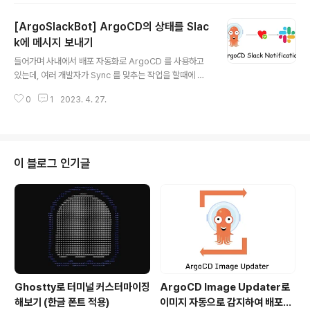
사용자(rdsadmin)parameter { name = "server_au
[ArgoSlackBot] ArgoCD의 상태를 Slac
dit_excl_users" value = "rdsadmin"}... 그러나 위와
같은 파라미터 설정은 MySQL 8.0에서는 적용되지 않아,
k에 메시지 보내기
글 내용
아래와 같은 에러가 발생합니다.Error: Error modifying
들어가며 사내에서 배포 자동화로 ArgoCD 를 사용하고
DB Parameter Group: InvalidParame..
있는데, 여러 개발자가 Sync 를 맞추는 작업을 할때에 동
시에 작업을 수행할 수도 있는 우려가 있었습니다. 그래서
0
1
2023. 4. 27.
누군가 Sync 를 맞추는 작업을 할때나 완료되었을때, 실패
하였을때, 파드가 죽었을 때 슬랙을 통해 알림을 보내는 설
정을 하였습니다. How To Setting Slack 먼저 Slack에
서 새로운 앱을 만듭니다. Create an App > From scr
atch 버튼을 눌러 애플리케이션을 만들 수 있습니다. 생성
이 블로그 인기글
한 후 왼쪽 메뉴의 OAuth & Permissions 메뉴에 접근
합니다. Scopes > Bot Token Scopes에서 chat:writ
e 기능을 활성화합니다. 그 후 상단으로 이동하여 Install
To Worksp..
Ghostty로 터미널 커스터마이징
ArgoCD Image Updater로
해보기 (한글 폰트 적용)
이미지 자동으로 감지하여 배포하