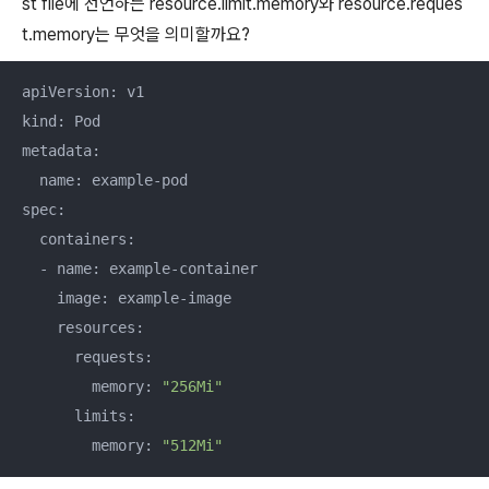
st file에 선언하는 resource.limit.memory와 resource.reques
t.memory는 무엇을 의미할까요?
apiVersion: v1

kind: Pod

metadata:

  name: example-pod

spec:

  containers:

  - name: example-container

    image: example-image

    resources:

      requests:

        memory: 
"256Mi"
      limits:

        memory: 
"512Mi"