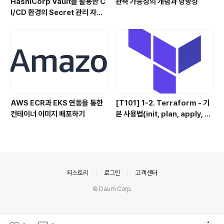
HashiCorp Vault를 활용한 C
관측 가능성의 개념과 방향성
I/CD 환경의 Secret 관리 자동
화 (Jenkins, ArgoCD)
AWS ECR과 EKS 연동을 통한
[T101] 1-2. Terraform - 기
컨테이너 이미지 배포하기
본 사용법(init, plan, apply, d
estory)
의안내
티스토리
로그인
고객센터
© Daum Corp.