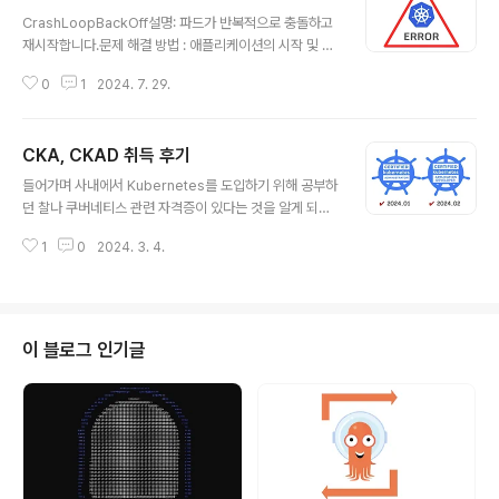
글 내용
CrashLoopBackOff설명: 파드가 반복적으로 충돌하고
재시작합니다.문제 해결 방법 : 애플리케이션의 시작 및 초
기화 코드를 조사합니다.명령어 # 파드 로그 확인kubectl
0
1
2024. 7. 29.
logs # Pod 명세 확인kubectl describe pod Image
PullBackOff설명: Kubernetes가 레지스트리에서 컨테
이너 이미지를 가져올 수 없습니다.문제 해결 방법:이미지
CKA, CKAD 취득 후기
이름과 태그를 확인합니다.이미지 레지스트리 자격 증명을
글 내용
확인합니다.지정된 레지스트리에 이미지가 존재하는지 확
들어가며 사내에서 Kubernetes를 도입하기 위해 공부하
인합니다. Pending Pods설명: 파드가 "Pending" 상태
던 찰나 쿠버네티스 관련 자격증이 있다는 것을 알게 되었
에 머물며 스케줄링되지 않습니다.문제 해결 방법:노드 자
습니다. 하지만 당시에 자격증 취득을 위한 공부보단 하루
원 (CPU, 메모리)을 확인하여 충분한 용량이 있는지 확인
1
0
2024. 3. 4.
빨리 실무에 적용하기 급급했던터라 수박겉핥기 식으로 공
합니다.노드 셀렉터 또는 어피니티를 사용..
부를 했었습니다. 그렇게 오직 이론보단 실무를 위하여 Ku
bernetes를 도입하여 운영했었고, 어느정도 시간이 지남
에 따라 안정화가 되어 자격증을 공부를 하기 시작했습니
다. (시기로 보자면 23년 11월부터 준비를 했네요.) 23년
이 블로그 인기글
12월에 2번의 시험을 본 후 연달아 불합격했고 24년 1월
에 한 번 더 결제를 하여 2번을 보아 합격했습니다!(총 4번
을 보았네요…) 그리고 바로 2주 뒤 45% 설날 세일때 이
때다 싶어 CKAD까지 1번의 불합격에 이어 결국 합격을
했습니다..! ..