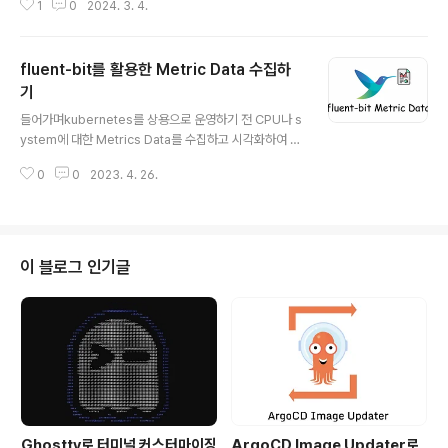
1
0
2024. 3. 4.
빨리 실무에 적용하기 급급했던터라 수박겉핥기 식으로 공
부를 했었습니다. 그렇게 오직 이론보단 실무를 위하여 Ku
bernetes를 도입하여 운영했었고, 어느정도 시간이 지남
fluent-bit를 활용한 Metric Data 수집하
에 따라 안정화가 되어 자격증을 공부를 하기 시작했습니
다. (시기로 보자면 23년 11월부터 준비를 했네요.) 23년
기
글 내용
12월에 2번의 시험을 본 후 연달아 불합격했고 24년 1월
들어가며kubernetes를 상용으로 운영하기 전 CPU나 s
에 한 번 더 결제를 하여 2번을 보아 합격했습니다!(총 4번
ystem에 대한 Metrics Data를 수집하고 시각화하여 원
을 보았네요…) 그리고 바로 2주 뒤 45% 설날 세일때 이
활한 운영을 해야할 필요가 있었습니다.현재 EFK Stack
때다 싶어 CKAD까지 1번의 불합격에 이어 결국 합격을
0
0
2023. 4. 26.
으로 logging system을 구축해놓았었는데, 그 중 fluen
했습니다..! ..
t-bit를 활용하여 metrics data를 수집하는 방법에 대해
다뤄보려고 합니다.CPU Metricfluent-bit의 input plu
gin중 cpu는 기본적으로 프로세스 혹은 전체 시스템의 C
PU 사용량을 측정합니다.설정된 시간에 대해 백분율 단위
이 블로그 인기글
로 수집되며 현재 이 plugin은 linux에서만 사용하실 수
있습니다.key key namedescriptioncpu_p이 값은
사용자 및 커널 공간에 소요된 사간 대비 전체 시스템의 C
PU 사용량을 ..
Ghostty로 터미널 커스터마이징
ArgoCD Image Updater로