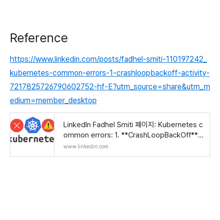
Reference
https://www.linkedin.com/posts/fadhel-smiti-110197242_
kubernetes-common-errors-1-crashloopbackoff-activity-
7217825726790602752-hf-E?utm_source=share&utm_m
edium=member_desktop
LinkedIn Fadhel Smiti 페이지: Kubernetes c
ommon errors: 1. **CrashLoopBackOff**:
- **Description**:… | 댓글 92
www.linkedin.com