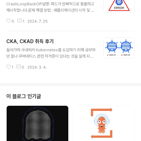
CrashLoopBackOff설명: 파드가 반복적으로 충돌하고
재시작합니다.문제 해결 방법 : 애플리케이션의 시작 및 초
기화 코드를 조사합니다.명령어 # 파드 로그 확인kubectl
0
1
2024. 7. 29.
logs # Pod 명세 확인kubectl describe pod Image
PullBackOff설명: Kubernetes가 레지스트리에서 컨테
이너 이미지를 가져올 수 없습니다.문제 해결 방법:이미지
CKA, CKAD 취득 후기
이름과 태그를 확인합니다.이미지 레지스트리 자격 증명을
글 내용
확인합니다.지정된 레지스트리에 이미지가 존재하는지 확
들어가며 사내에서 Kubernetes를 도입하기 위해 공부하
인합니다. Pending Pods설명: 파드가 "Pending" 상태
던 찰나 쿠버네티스 관련 자격증이 있다는 것을 알게 되었
에 머물며 스케줄링되지 않습니다.문제 해결 방법:노드 자
습니다. 하지만 당시에 자격증 취득을 위한 공부보단 하루
원 (CPU, 메모리)을 확인하여 충분한 용량이 있는지 확인
1
0
2024. 3. 4.
빨리 실무에 적용하기 급급했던터라 수박겉핥기 식으로 공
합니다.노드 셀렉터 또는 어피니티를 사용..
부를 했었습니다. 그렇게 오직 이론보단 실무를 위하여 Ku
bernetes를 도입하여 운영했었고, 어느정도 시간이 지남
에 따라 안정화가 되어 자격증을 공부를 하기 시작했습니
다. (시기로 보자면 23년 11월부터 준비를 했네요.) 23년
이 블로그 인기글
12월에 2번의 시험을 본 후 연달아 불합격했고 24년 1월
에 한 번 더 결제를 하여 2번을 보아 합격했습니다!(총 4번
을 보았네요…) 그리고 바로 2주 뒤 45% 설날 세일때 이
때다 싶어 CKAD까지 1번의 불합격에 이어 결국 합격을
했습니다..! ..