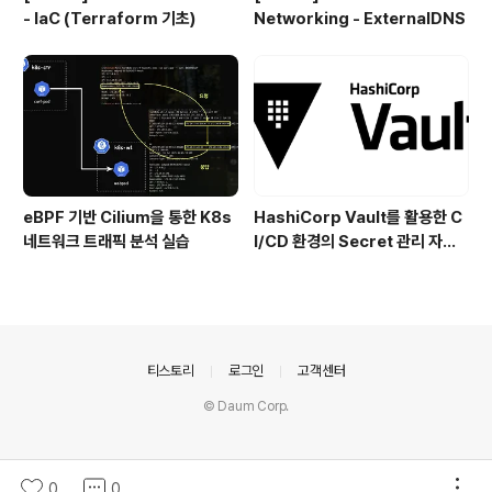
- IaC (Terraform 기초)
Networking - ExternalDNS
eBPF 기반 Cilium을 통한 K8s
HashiCorp Vault를 활용한 C
네트워크 트래픽 분석 실습
I/CD 환경의 Secret 관리 자동
화 (Jenkins, ArgoCD)
의안내
티스토리
로그인
고객센터
© Daum Corp.
0
0