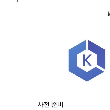
VC/PV 파드
r내에 있는
ddon 추가
 및 적용
d-on 목록 확인
troller 리소스 확인
ageClass 확인
리스트 확인
t 복원
 사용하게 설정
 확인
 Pod 생성
리스트 확인
 확인
 확인
 및 확인
lume 사용량 확인
인
사전 준비