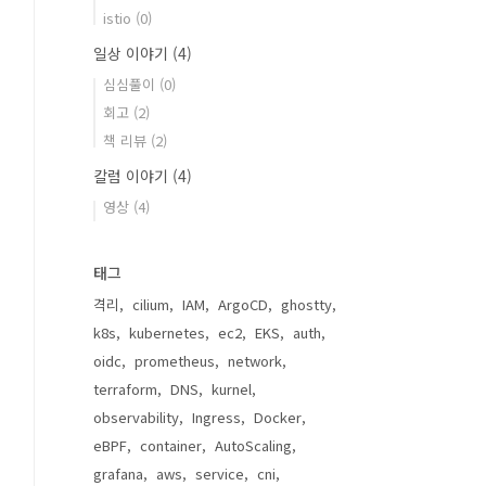
istio
(0)
일상 이야기
(4)
심심풀이
(0)
회고
(2)
책 리뷰
(2)
칼럼 이야기
(4)
영상
(4)
태그
격리
cilium
IAM
ArgoCD
ghostty
k8s
kubernetes
ec2
EKS
auth
oidc
prometheus
network
terraform
DNS
kurnel
observability
Ingress
Docker
eBPF
container
AutoScaling
grafana
aws
service
cni