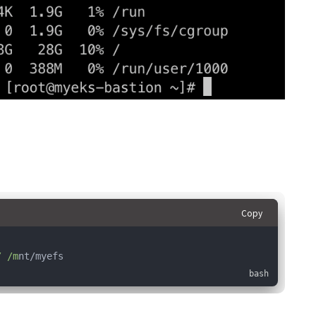
Copy
/ /m
nt/myefs