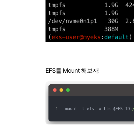
EFS를 Mount 해보자!
 mount -t efs -o tls $EFS-ID: