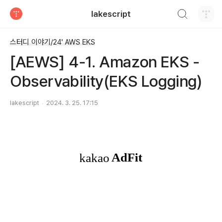
검색하기
lakescript
티스토리
스터디 이야기/24' AWS EKS
[AEWS] 4-1. Amazon EKS -
Observability(EKS Logging)
lakescript
2024. 3. 25. 17:15