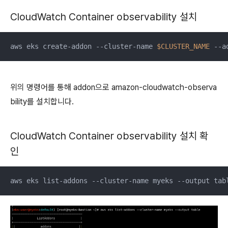
CloudWatch Container observability 설치
aws eks create-addon --cluster-name 
$CLUSTER_NAME
 --a
위의 명령어를 통해 addon으로 amazon-cloudwatch-observa
bility를 설치합니다.
CloudWatch Container observability 설치 확
인
aws eks list-addons --cluster-name myeks --output tab