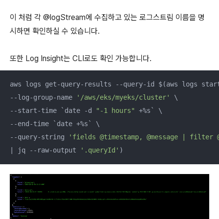
이 처럼 각 @logStream에 수집하고 있는 로그스트림 이름을 명
시하면 확인하실 수 있습니다.
또한 Log Insight는 CLI로도 확인 가능합니다.
aws logs get-query-results --query-id $(aws logs start
--log-group-name 
'/aws/eks/myeks/cluster'
 \

--start-time `date -d 
"-1 hours"
 +%s` \

--end-time `date +%s` \

--query-string 
'fields @timestamp, @message | filter 
| jq --raw-output 
'.queryId'
)