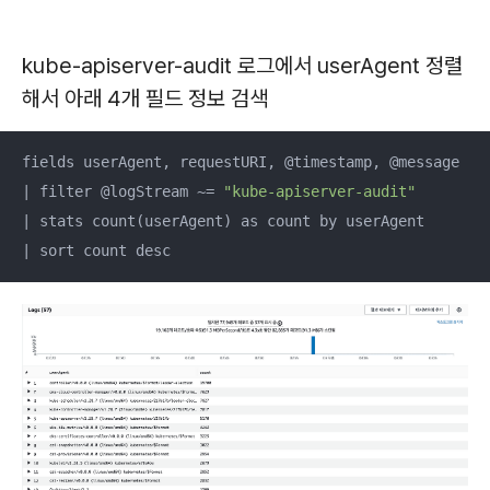
kube-apiserver-audit 로그에서 userAgent 정렬
해서 아래 4개 필드 정보 검색
fields userAgent, requestURI, @timestamp, @message

| filter @logStream ~= 
"kube-apiserver-audit"
| stats count(userAgent) as count by userAgent

| sort count desc