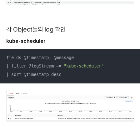
각 Object들의 log 확인
kube-scheduler
fields @timestamp, @message

| filter @logStream ~= 
"kube-scheduler"
| sort @timestamp desc