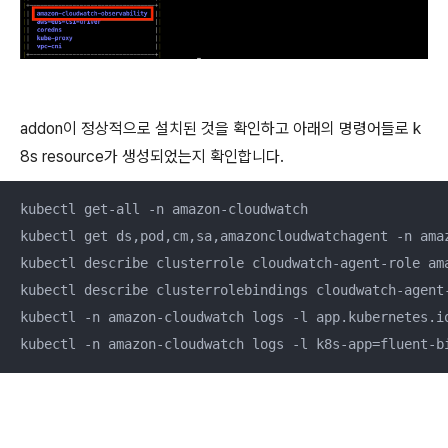
addon이 정상적으로 설치된 것을 확인하고 아래의 명령어들로 k
8s resource가 생성되었는지 확인합니다.
kubectl get-all -n amazon-cloudwatch

kubectl get ds,pod,cm,sa,amazoncloudwatchagent -n amaz
kubectl describe clusterrole cloudwatch-agent-role am
kubectl describe clusterrolebindings cloudwatch-agent
kubectl -n amazon-cloudwatch logs -l app.kubernetes.i
kubectl -n amazon-cloudwatch logs -l k8s-app=fluent-b