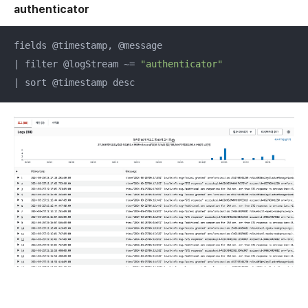
authenticator
fields @timestamp, @message

| filter @logStream ~= 
"authenticator"
| sort @timestamp desc