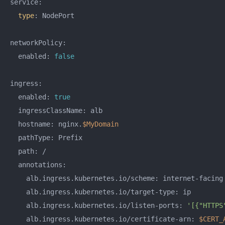
service:

type
: NodePort

networkPolicy:

  enabled: 
false
ingress:

  enabled: 
true
  ingressClassName: alb

  hostname: nginx.
$MyDomain
  pathType: Prefix

  path: /

  annotations: 

    alb.ingress.kubernetes.io/scheme: internet-facing

    alb.ingress.kubernetes.io/target-type: ip

    alb.ingress.kubernetes.io/listen-ports: 
'[{"HTTPS
    alb.ingress.kubernetes.io/certificate-arn: 
$CERT_