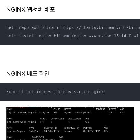
NGINX 웹서버
배포
helm repo add bitnami https://charts.bitnami.com/bitna
helm install nginx bitnami/nginx --version 15.14.0 -f
NGINX 배포 확인
kubectl get ingress,deploy,svc,ep nginx