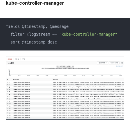
kube-controller-manager
fields @timestamp, @message

| filter @logStream ~= 
"kube-controller-manager"
| sort @timestamp desc