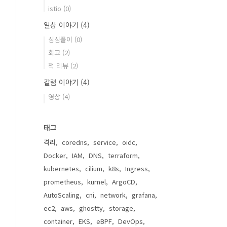
istio
(0)
일상 이야기
(4)
심심풀이
(0)
회고
(2)
책 리뷰
(2)
칼럼 이야기
(4)
영상
(4)
태그
격리
coredns
service
oidc
Docker
IAM
DNS
terraform
kubernetes
cilium
k8s
Ingress
prometheus
kurnel
ArgoCD
AutoScaling
cni
network
grafana
ec2
aws
ghostty
storage
container
EKS
eBPF
DevOps