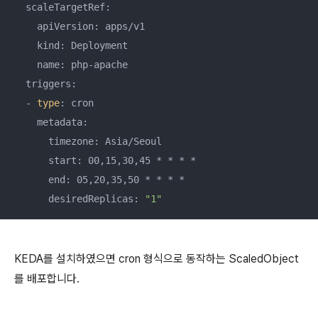
  scaleTargetRef:

    apiVersion: apps/v1

    kind: Deployment

    name: php-apache

  triggers:

  - 
type
: cron

    metadata:

      timezone: Asia/Seoul

      start: 00,15,30,45 * * * *

      end: 05,20,35,50 * * * *

      desiredReplicas: 
"1"
KEDA를 설치하였으면 cron 형식으로 동작하는 ScaledObject
를 배포합니다.