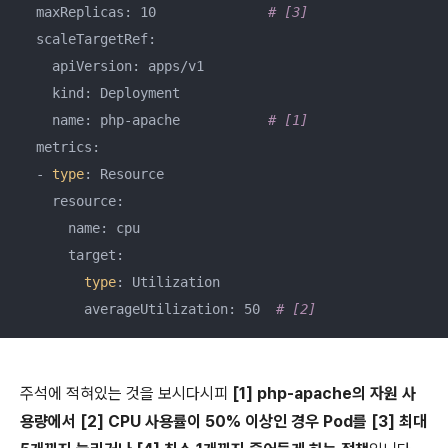
  maxReplicas: 10              
# [3]
  scaleTargetRef: 

    apiVersion: apps/v1

    kind: Deployment

    name: php-apache           
# [1]
  metrics: 

  - 
type
: Resource

    resource: 

      name: cpu

      target: 

type
: Utilization

        averageUtilization: 50  
# [2]
주석에 적혀있는 것을 보시다시피
[1] php-apache의 자원 사
용량에서 [2] CPU 사용률이 50% 이상인 경우 Pod를 [3] 최대