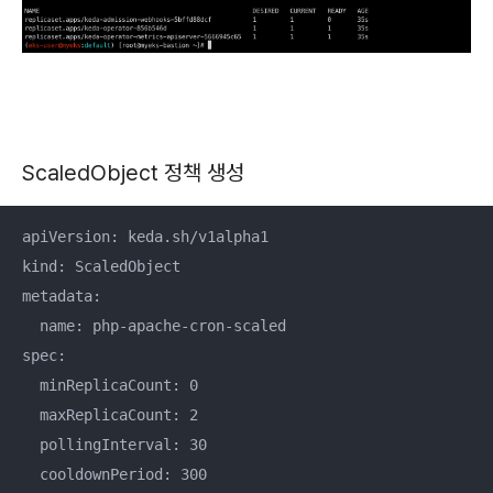
ScaledObject
정책 생성
apiVersion: keda.sh/v1alpha1

kind: ScaledObject

metadata:

  name: php-apache-cron-scaled

spec:

  minReplicaCount: 0

  maxReplicaCount: 2

  pollingInterval: 30

  cooldownPeriod: 300
