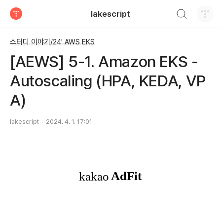
검색하기
lakescript
티스토리
스터디 이야기/24' AWS EKS
[AEWS] 5-1. Amazon EKS -
Autoscaling (HPA, KEDA, VP
A)
lakescript
2024. 4. 1. 17:01