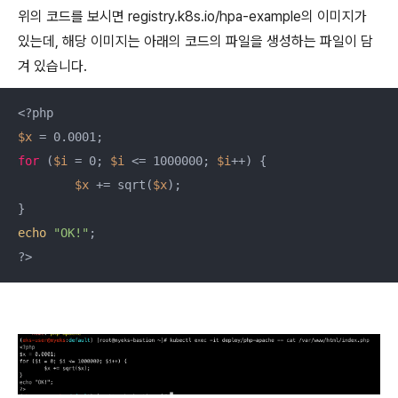
위의 코드를 보시면
registry.k8s.io/hpa-example의 이미지가
있는데, 해당 이미지는 아래의 코드의 파일을 생성하는 파일이 담
겨 있습니다.
$x
for
 (
$i
 = 0; 
$i
 <= 1000000; 
$i
++) {

$x
 += sqrt(
$x
);

echo
"OK!"
;

?>