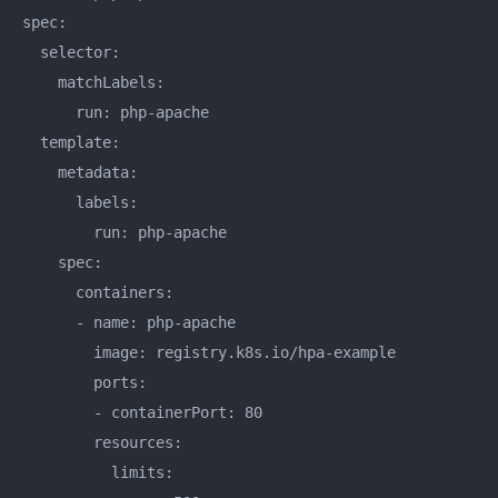
spec: 

  selector: 

    matchLabels: 

      run: php-apache

  template: 

    metadata: 

      labels: 

        run: php-apache

    spec: 

      containers: 

      - name: php-apache

        image: registry.k8s.io/hpa-example

        ports: 

        - containerPort: 80

        resources: 

          limits: 
