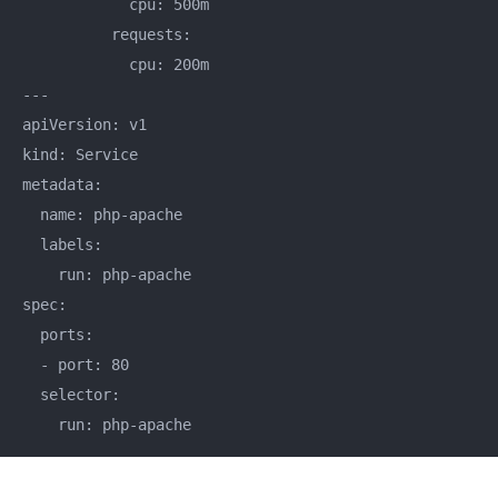
            cpu: 500m

          requests: 

            cpu: 200m

---

apiVersion: v1

kind: Service

metadata: 

  name: php-apache

  labels: 

    run: php-apache

spec: 

  ports: 

  - port: 80

  selector: 

    run: php-apache