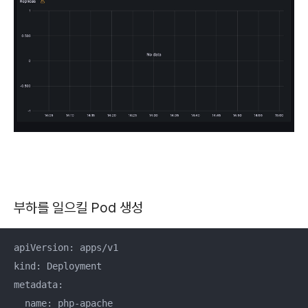
부하를 일으킬 Pod 생성
apiVersion: apps/v1

kind: Deployment

metadata: 

  name: php-apache
