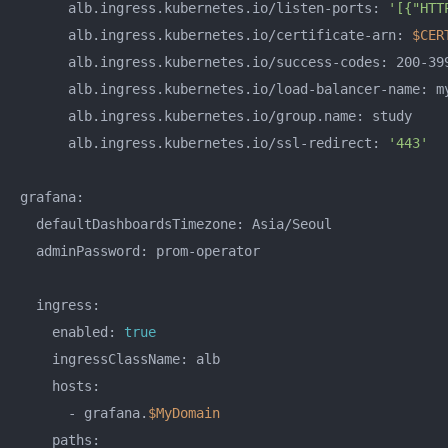
      alb.ingress.kubernetes.io/listen-ports: 
'[{"HTT
      alb.ingress.kubernetes.io/certificate-arn: 
$CER
      alb.ingress.kubernetes.io/success-codes: 200-399
      alb.ingress.kubernetes.io/load-balancer-name: my
      alb.ingress.kubernetes.io/group.name: study

      alb.ingress.kubernetes.io/ssl-redirect: 
'443'
grafana:

  defaultDashboardsTimezone: Asia/Seoul

  adminPassword: prom-operator

  ingress:

    enabled: 
true
    ingressClassName: alb

    hosts: 

      - grafana.
$MyDomain
    paths: 
