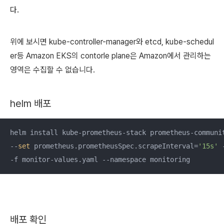
다.
위에 보시면 kube-controller-manager와 etcd, kube-schedul
er등 Amazon EKS의 contorle plane은 Amazon에서 관리하는
영역은 수집할 수 없습니다.
helm 배포
helm install kube-prometheus-stack prometheus-communit
--
set
 prometheus.prometheusSpec.scrapeInterval=
'15s'
 
-f monitor-values.yaml --namespace monitoring
배포 확인