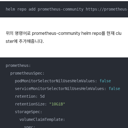
helm repo add prometheus-community https://prometheus
위의 명령어로 prometheus-community helm repo를 현재 clu
ster에 추가해줍니다.
prometheus:

  prometheusSpec:

    podMonitorSelectorNilUsesHelmValues: 
false
    serviceMonitorSelectorNilUsesHelmValues: 
false
    retention: 5d

    retentionSize: 
"10GiB"
    storageSpec:

      volumeClaimTemplate:

        spec:
