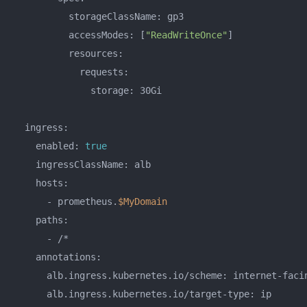
          storageClassName: gp3

          accessModes: [
"ReadWriteOnce"
]

          resources:

            requests:

              storage: 30Gi

  ingress:

    enabled: 
true
    ingressClassName: alb

    hosts: 

      - prometheus.
$MyDomain
    paths: 

      - /*

    annotations:

      alb.ingress.kubernetes.io/scheme: internet-facin
      alb.ingress.kubernetes.io/target-type: ip
