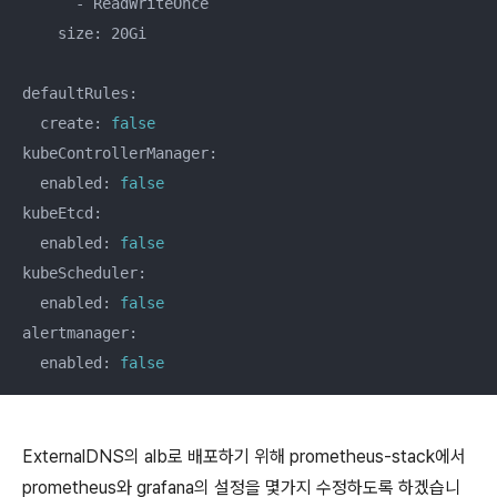
      - ReadWriteOnce

    size: 20Gi

defaultRules:

  create: 
false
kubeControllerManager:

  enabled: 
false
kubeEtcd:

  enabled: 
false
kubeScheduler:

  enabled: 
false
alertmanager:

  enabled: 
false
ExternalDNS의 alb로 배포하기 위해 prometheus-stack에서
prometheus와 grafana의 설정을 몇가지 수정하도록 하겠습니