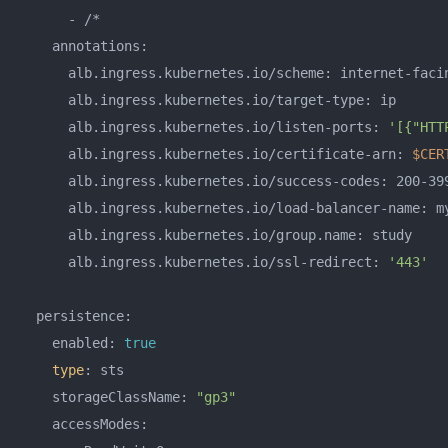
      - /*

    annotations:

      alb.ingress.kubernetes.io/scheme: internet-facin
      alb.ingress.kubernetes.io/target-type: ip

      alb.ingress.kubernetes.io/listen-ports: 
'[{"HTT
      alb.ingress.kubernetes.io/certificate-arn: 
$CER
      alb.ingress.kubernetes.io/success-codes: 200-399
      alb.ingress.kubernetes.io/load-balancer-name: my
      alb.ingress.kubernetes.io/group.name: study

      alb.ingress.kubernetes.io/ssl-redirect: 
'443'
  persistence:

    enabled: 
true
type
: sts

    storageClassName: 
"gp3"
    accessModes:
