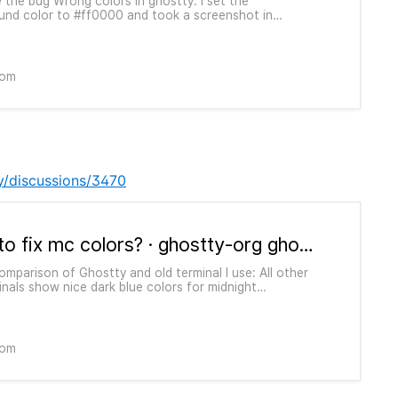
 the bug Wrong colors in ghostty. I set the
und color to #ff0000 and took a screenshot in
and wezterm. Wezterm uses the correct color. This
he problem: TERM=xterm-256c...
com
y/discussions/3470
How to fix mc colors? · ghostty-org ghostty · Discussion #3470
comparison of Ghostty and old terminal I use: All other
inals show nice dark blue colors for midnight
r. In Ghostty it is too light. How can I change it to
style?
com