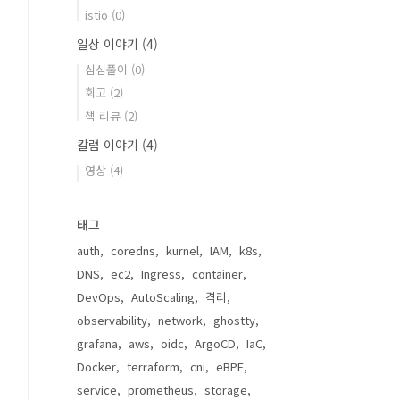
istio
(0)
일상 이야기
(4)
심심풀이
(0)
회고
(2)
책 리뷰
(2)
칼럼 이야기
(4)
영상
(4)
태그
auth
coredns
kurnel
IAM
k8s
DNS
ec2
Ingress
container
DevOps
AutoScaling
격리
observability
network
ghostty
grafana
aws
oidc
ArgoCD
IaC
Docker
terraform
cni
eBPF
service
prometheus
storage