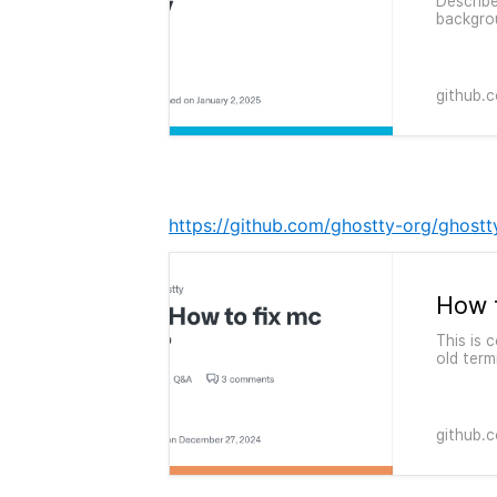
Describe
backgro
ghostty 
fixes t
github.
https://github.com/ghostty-org/ghostt
This is 
old term
commande
the old 
github.