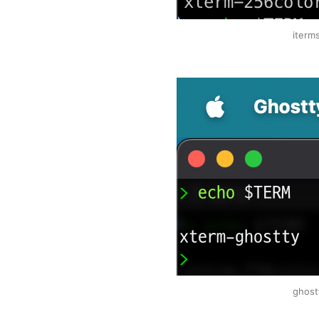
iter
ghos