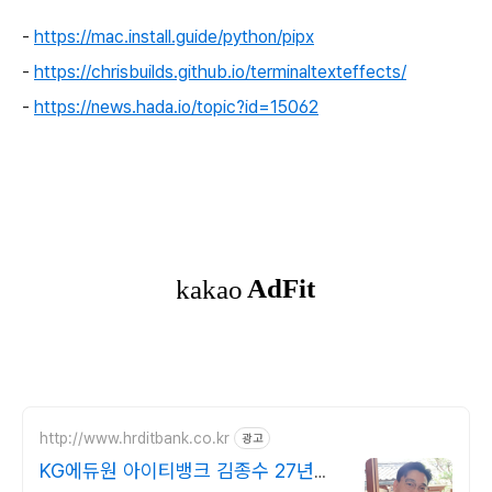
-
https://mac.install.guide/python/pipx
-
https://chrisbuilds.github.io/terminaltexteffects/
-
https://news.hada.io/topic?id=15062
http://www.hrditbank.co.kr
광고
KG에듀원 아이티뱅크 김종수 27년경