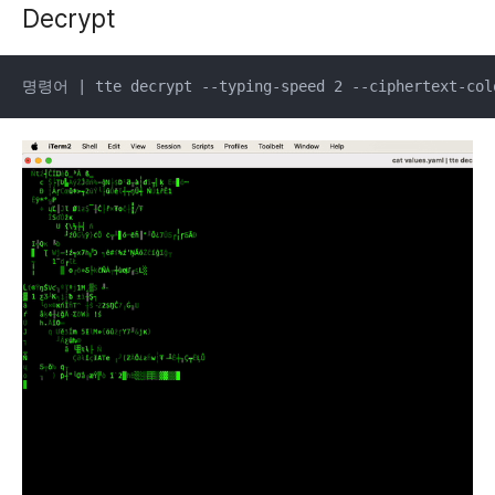
Decrypt
명령어 | tte decrypt --typing-speed 2 --ciphertext-colo