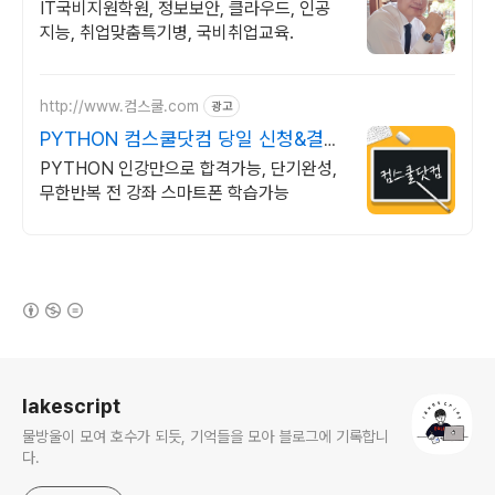
력전문가 IT취업상담
IT국비지원학원, 정보보안, 클라우드, 인공
지능, 취업맞춤특기병, 국비취업교육.
http://www.컴스쿨.com
광고
PYTHON 컴스쿨닷컴 당일 신청&결제
시 기프티콘!
PYTHON 인강만으로 합격가능, 단기완성,
무한반복 전 강좌 스마트폰 학습가능
(새창열림)
로그 정보
lakescript
물방울이 모여 호수가 되듯, 기억들을 모아 블로그에 기록합니
다.