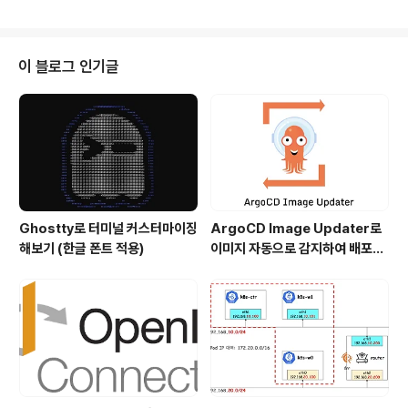
발생했습니다. 실제로 논의 중인 이슈잖아?!? https://git
hub.com/derailed/k9s/issues/3049 Wrong colo
rs in ghostty · Issue #3049 · derailed/k9sDescri
be the bug Wrong colors in ghostty. I set the ba
이 블로그 인기글
ckground color to #ff0000 and took a screensh
ot in ghostty and wezterm. Wezterm uses..
Ghostty로 터미널 커스터마이징
ArgoCD Image Updater로
해보기 (한글 폰트 적용)
이미지 자동으로 감지하여 배포하
기