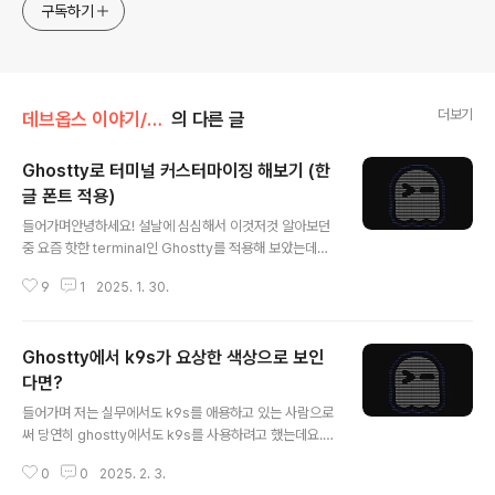
구독하기
더보기
데브옵스 이야기/terminal
의 다른 글
Ghostty로 터미널 커스터마이징 해보기 (한
글 폰트 적용)
글 내용
들어가며안녕하세요! 설날에 심심해서 이것저것 알아보던
중 요즘 핫한 terminal인 Ghostty를 적용해 보았는데요.
아직 기초 수준 밖에 다루지 못하지만, 제가 적용해 본 내용
9
1
2025. 1. 30.
들에 대해 포스팅해 보았습니다! (계속 사용해보면서 설정
하는 내용들을 이어서 추가해보려고 합니다 😊 ) 💻 이 글
은 mac 기준으로 작성되었습니다! Ghosttyhttps://gh
Ghostty에서 k9s가 요상한 색상으로 보인
ostty.org/ GhosttyGhostty is a fast, feature-rich,
and cross-platform terminal emulator that uses
다면?
글 내용
platform-native UI and GPU acceleration.ghostt
들어가며 저는 실무에서도 k9s를 애용하고 있는 사람으로
y.org 사실 Ghostty를 처음 접한 건 Geeknews에서 G
써 당연히 ghostty에서도 k9s를 사용하려고 했는데요. it
hostty에 대한 ..
erm2에서는 정상적인 color로 보이지만, ghostty를 사
0
0
2025. 2. 3.
용하면 위의 사진과 같이 color가 요상하게 보이는 이슈가