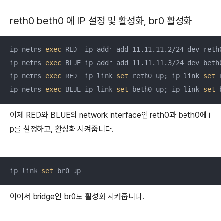
reth0 beth0 에 IP 설정 및 활성화, br0 활성화
ip netns 
exec
 RED  ip addr add 11.11.11.2/24 dev reth0
ip netns 
exec
 BLUE ip addr add 11.11.11.3/24 dev beth0
ip netns 
exec
 RED  ip link 
set
 reth0 up; ip link 
set
 
ip netns 
exec
 BLUE ip link 
set
 beth0 up; ip link 
set
 
이제 RED와 BLUE의 network interface인 reth0과 beth0에 i
p를 설정하고, 활성화 시켜줍니다.
ip link 
set
 br0 up
이어서 bridge인 br0도 활성화 시켜줍니다.