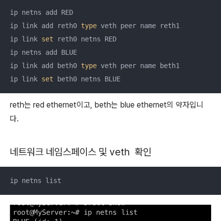
ip netns add RED

ip link add reth0 
type
 veth peer name reth1

ip link 
set
 reth0 netns RED

ip netns add BLUE

ip link add beth0 
type
 veth peer name beth1

ip link 
set
 beth0 netns BLUE
reth는 red ethernet이고, beth는 blue ethernet의 약자입니
다.
네트워크 네임스페이스 및 veth
확인
ip netns list