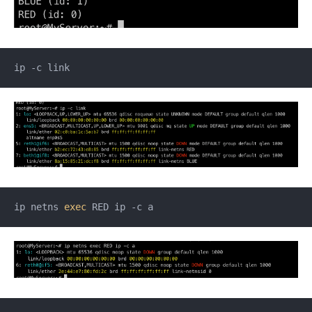
ip -c link
ip netns 
exec
 RED ip -c a