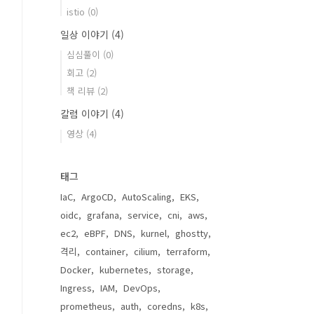
istio
(0)
일상 이야기
(4)
심심풀이
(0)
회고
(2)
책 리뷰
(2)
칼럼 이야기
(4)
영상
(4)
태그
IaC
ArgoCD
AutoScaling
EKS
oidc
grafana
service
cni
aws
ec2
eBPF
DNS
kurnel
ghostty
격리
container
cilium
terraform
Docker
kubernetes
storage
Ingress
IAM
DevOps
prometheus
auth
coredns
k8s