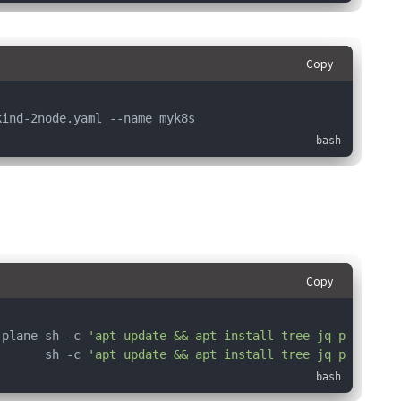
Copy
kind-2node.yaml --name myk8s
Copy
-plane sh -c 
'apt update && apt install tree jq psmisc l
       sh -c 
'apt update && apt install tree jq psmisc l