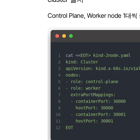
Control Plane, Worker node 
cat <<
EOT> kind-2node.yaml
kind: Cluster
apiVersion: kind.x-k8s.io/v1a
nodes:
- role: control-plane
- role: worker
  extraPortMappings:
  - containerPort: 30000
    hostPort: 30000
  - containerPort: 30001
    hostPort: 30001
EOT