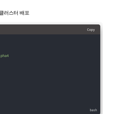
1대씩 클러스터 배포
Copy
lpha4