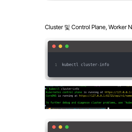
Cluster 및 Control Plane, Work
kubectl cluster-info