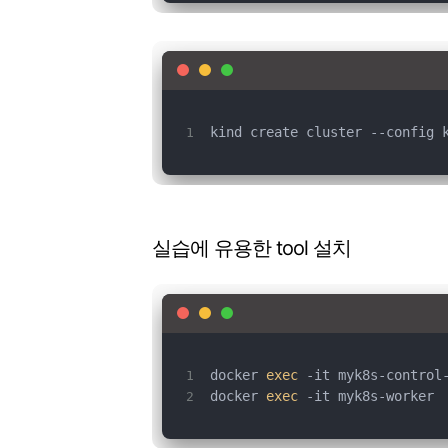
kind create cluster --config 
실습에 유용한 tool 설치
docker 
exec
 -it myk8s-control
docker 
exec
 -it myk8s-worker 