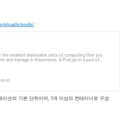
workloads/pods/
 the smallest deployable units of computing that you
te and manage in Kubernetes. A Pod (as in a pod of
r pea pod) is a group of one or more containers, with
torage and network resources, and a specification for
un t
es.io
플리케이션의 기본 단위이며, 1개 이상의 컨테이너로 구성