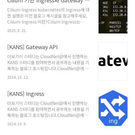
Cilium 기반 Ingress와 Gateway API
Cilium-Ingress kubernetes의 Ingress에 대
한 설명은 이전 블로그 게시글을 참고해주세요.
Cilium-Ingress 이란?Cilium Ingress는
eBPF 기반 네트워킹과 Envoy L7 Proxy를 결
2025. 8. 21.
합하여 기존의 Ingress Controller와 다른 방
식으로 동작합니다. 특히, Source IP의 가시성을
유지하고, 네트워크 정책
[KANS] Gateway API
(CiliumNetworkPolicy)의 통합, 유연한 로드
더보기이 스터디는 CloudNet@에서 진행하는
밸런서 모드, Host Network 모드 지원 등에서
KANS 스터디를 참여하면서 공부하는 내용을 기
강점이 있습니다. 또한, CiliumNetworkPolicy
록하는 블로그 포스팅입니다.CloudNet@에서
을 통해 Ingress 트래픽을 세세하게 제어할 수
제공해주는 자료들을 바탕으로 작성되었습니
있습니다. 설정 방법Cilium은 kubernetes
2024. 10. 12.
다. Gateway API Gateway API는
Ingress 리소스를 `ingressClassName: cil..
Kubernetes의 네트워크 라우팅을 확장(L4 및
L7 라우팅)하고 개선하기 위해 설계된 API입니
[KANS] Ingress
다. 기존의 Ingress API를 대체하거나 보완할 수
더보기이 스터디는 CloudNet@에서 진행하는
있는 방식으로, 더 복잡한 네트워크 트래픽 관리
KANS 스터디를 참여하면서 공부하는 내용을 기
시나리오를 지원합니다. 즉, 기존의 Ingress에
록하는 블로그 포스팅입니다.CloudNet@에서
다양한 기능(헤더 기반 라우팅, 헤더 변조, 트래
제공해주는 자료들을 바탕으로 작성되었습니
픽 미러링(쉽게 트래픽 복제), 역할 분리 등)이 추
2024. 10. 9.
다. Ingress Ingress란?Ingress는
가된 차세대 Kubernetes Ingress,
Kubernetes에서 외부 트래픽을 클러스터 내의
LoadBalancing, service mesh API를 대표