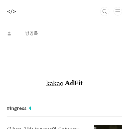
본문 바로가기
홈
방명록
Ingress
4